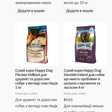
захворюванням нирок
вагою до 10 кг
Додати в кошик
Додати в кошик
Сухий корм Happy Dog
Сухий корм Happy Dog
Flocken Vollkost для
Sensible Irеland для собак
цуценят та дорослих
що мають проблеми зі
собак у вигляді пластівців
шкірою з кроликом та
1 кг
лососем 4 кг
Корм для собак
Корм для собак
Для цуценят та дорослих
₴
1113
собак у вигляді пластівців
Для нормалізації линьки