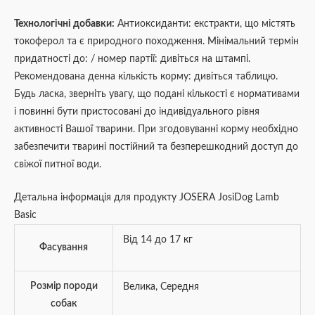
Технологічні добавки:
Антиоксиданти: екстракти, що містять
токоферол та є природного походження. Мінімальний термін
придатності до: / номер партії: дивіться на штампі.
Рекомендована денна кількість корму: дивіться таблицю.
Будь ласка, зверніть увагу, що подані кількості є нормативами
і повинні бути пристосовані до індивідуального рівня
активності Вашої тварини. При згодовуванні корму необхідно
забезпечити тварині постійний та безперешкодний доступ до
свіжої питної води.
Детальна інформація для продукту JOSERA JosiDog Lamb
Basic
Від 14 до 17 кг
Фасування
Розмір породи
Велика
,
Середня
собак