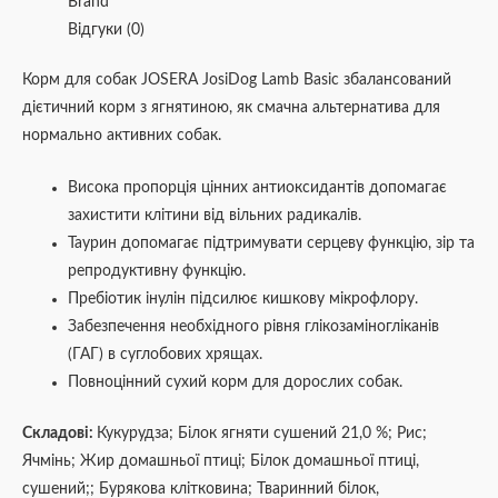
Brand
Відгуки (0)
Корм для собак JOSERA JosiDog Lamb Basic збалансований
дієтичний корм з ягнятиною, як смачна альтернатива для
нормально активних собак.
Висока пропорція цінних антиоксидантів допомагає
захистити клітини від вільних радикалів.
Таурин допомагає підтримувати серцеву функцію, зір та
репродуктивну функцію.
Пребіотик інулін підсилює кишкову мікрофлору.
Забезпечення необхідного рівня глікозаміногліканів
(ГАГ) в суглобових хрящах.
Повноцінний сухий корм для дорослих собак.
Складові
:
Кукурудза; Білок ягняти сушений 21,0 %; Рис;
Ячмінь; Жир домашньої птиці; Білок домашньої птиці,
сушений;; Бурякова клітковина; Тваринний білок,