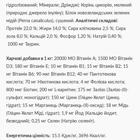
гідролізований; Мінерали; Дріжджі; Корінь цикорію, мелений
(природнє джерело інуліну); Білок новозеландських зелених
мідій (Perna canaliculus), сушений.
Аналітичні складові:
Протеїн 22,0 %; Жири 14,0 %; Сира клітковина 2,5 %; Сира
зола 8,0 %; Кальцій 2,0 %; Фосфор 1,20 %; Натрій 0,40 %;
1000 мг Таурин.
Харчові добавки в 1 кг:
20000 МО Вітамін A; 1500 МО Вітамін
D3; 180 мг Вітамін E; 10 мг Вітамін B1; 15 мг Вітамін B2; 15
мг Вітамін B6; 90 мкг Вітамін B12; 40 мг Пантотенова
кислота; 70 мг Нікотинова кислота; 4 мг Фолієва кислота;
800 мкг Біотин; 200 мг L-карнітин; 175 мг Залізо (Залізо-(II)-
сульфат, моногідрат); 150 мг Цинк (Гліцин-Хелат Цинку,
гідрат); 15 мг Марганець (Марганець-(II)-оксид); 18 мг Мідь
(Гліцин-Хелат Міді, гідрат); 1,9 мг Йод (Кальцію йодит,
безводний); 0,25 мг Селен (Натрію селеніт).
Енергетична цінність
: 15.5 Кдж/кг, 3696 Ккал/кг.