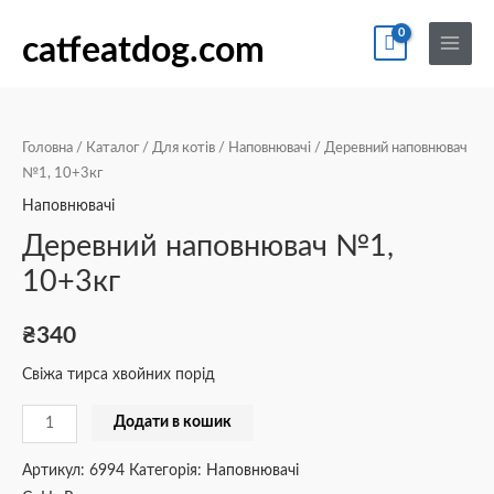
Перейти
По
Main
Деревний
до
catfeatdog.com
Menu
наповнювач
вмісту
№1,
10+3кг
кількість
Головна
/
Каталог
/
Для котів
/
Наповнювачі
/ Деревний наповнювач
№1, 10+3кг
Наповнювачі
Деревний наповнювач №1,
10+3кг
₴
340
Свіжа тирса хвойних порід
Додати в кошик
Артикул:
6994
Категорія:
Наповнювачі