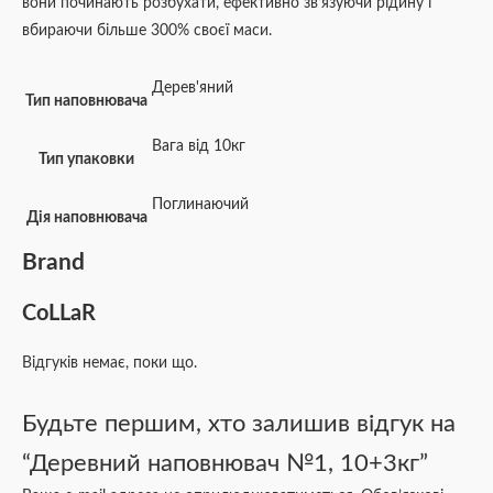
вони починають розбухати, ефективно зв’язуючи рідину і
вбираючи більше 300% своєї маси.
Дерев'яний
Тип наповнювача
Вага від 10кг
Тип упаковки
Поглинаючий
Дія наповнювача
Brand
CoLLaR
Відгуків немає, поки що.
Будьте першим, хто залишив відгук на
“Деревний наповнювач №1, 10+3кг”