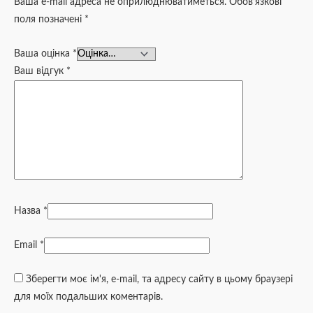
Ваша e-mail адреса не оприлюднюватиметься.
Обов’язкові
поля позначені
*
Ваша оцінка
*
Ваш відгук
*
Назва
*
Email
*
Зберегти моє ім'я, e-mail, та адресу сайту в цьому браузері
для моїх подальших коментарів.