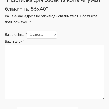
“Підстилка для собак та котів AiryVest,
блакитна, 55х40”
Ваша e-mail адреса не оприлюднюватиметься.
Обов’язкові
поля позначені
*
Ваша оцінка
*
Ваш відгук
*