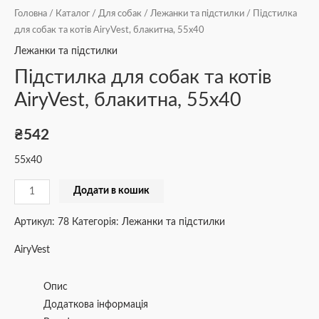
Головна
/
Каталог
/
Для собак
/
Лежанки та підстилки
/ Підстилка
для собак та котів AiryVest, блакитна, 55х40
Лежанки та підстилки
Підстилка для собак та котів
AiryVest, блакитна, 55х40
₴
542
55х40
Додати в кошик
Артикул:
78
Категорія:
Лежанки та підстилки
AiryVest
Опис
Додаткова інформація