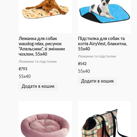
Лежанка для собак
Підстилка для собак та
waudog relax, рисунок
котів AiryVest, блакитна,
“Апельсини”, зі змінним
55х40
чохлом, 55х40
Лежанки та підстилки
Лежанки та підстилки
₴
542
₴
793
55х40
55х40
Додати в кошик
Додати в кошик