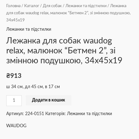
Головна
/
Каталог
/
Для собак
/
Лежанки та підстилки
/ Лежанка
для собак waudog relax, малюнок “Бетмен 2”, зі змінною подушкою,
34x45x19
Лежанки та підстилки
Лежанка для собак waudog
relax, малюнок “Бетмен 2”, зі
змінною подушкою, 34x45x19
₴
913
ш 34 см, дл 45 см, в 17 см
Додати в кошик
Артикул:
224-0151
Категорія:
Лежанки та підстилки
WAUDOG