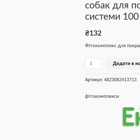
собак для п
для
покращення
системи 100
травної
системи
₴
132
100
Фітокомплекс для покращ
табл
112
Додати в к
г
кількість
Артикул:
4823082413713
фітокомплекси