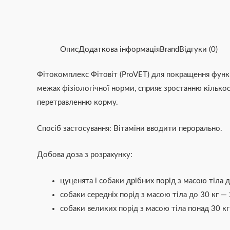
Опис
Додаткова інформація
Brand
Відгуки (0)
Фітокомплекс Фітовіт (ProVET) для покращення функц
межах фізіологічної норми, сприяє зростанню кілько
перетравленню корму.
Спосіб застосування: Вітаміни вводити перорально.
Добова доза з розрахунку:
цуценята і собаки дрібних порід з масою тіла 
собаки середніх порід з масою тіла до 30 кг —
собаки великих порід з масою тіла понад 30 кг