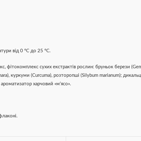
тури від 0 °С до 25 °С.
, фітокомплекс сухих екстрактів рослин: бруньок берези (Gemma
Cўnara), куркуми (Curcuma), розторопші (Silybum marianum); дика
 ароматизатор харчовий «м’ясо».
флаконі.