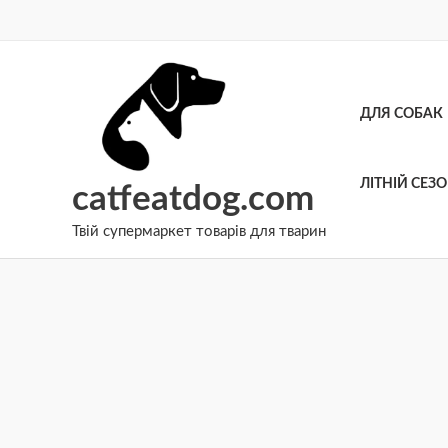
Перейти
до
вмісту
ДЛЯ СОБАК
ЛІТНІЙ СЕЗ
catfeatdog.com
Твій супермаркет товарів для тварин