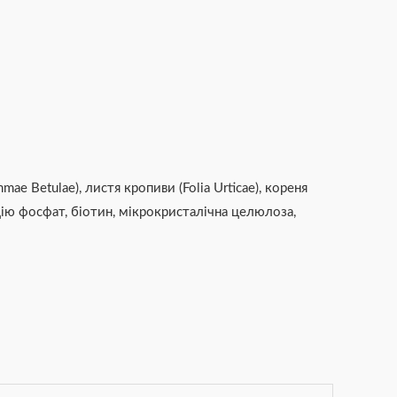
e Betulae), листя кропиви (Folia Urticae), кореня
льцію фосфат, біотин, мікрокристалічна целюлоза,