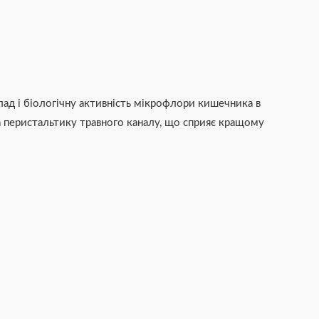
лад і біологічну активність мікрофлори кишечника в
а перистальтику травного каналу, що сприяє кращому