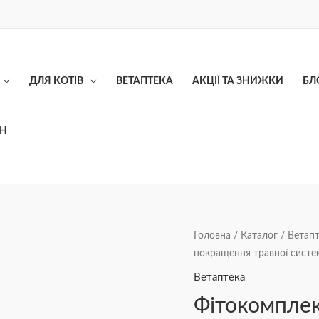
ДЛЯ КОТІВ
ВЕТАПТЕКА
АКЦІЇ ТА ЗНИЖКИ
БЛ
ОН
Фітокомплекс
Головна
/
Каталог
/
Ветапт
покращення травної систе
Provet
ФІТОВИТ
Ветаптека
для
Фітокомплек
собак