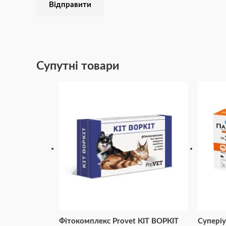
Супутні товари
Фітокомплекс Provet КІТ ВОРКІТ
Супері