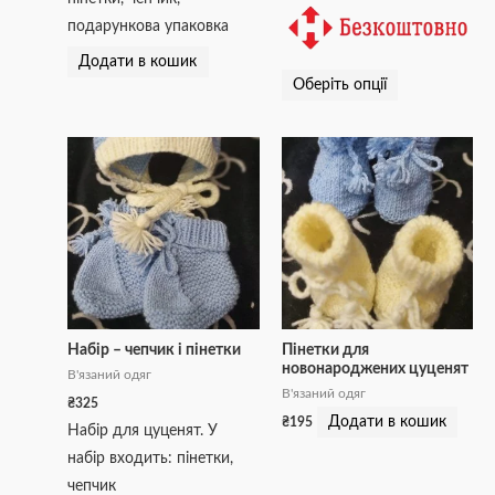
подарункова упаковка
Додати в кошик
Оберіть опції
Набір – чепчик і пінетки
Пінетки для
новонароджених цуценят
В'язаний одяг
В'язаний одяг
₴
325
Додати в кошик
₴
195
Набір для цуценят. У
набір входить: пінетки,
чепчик