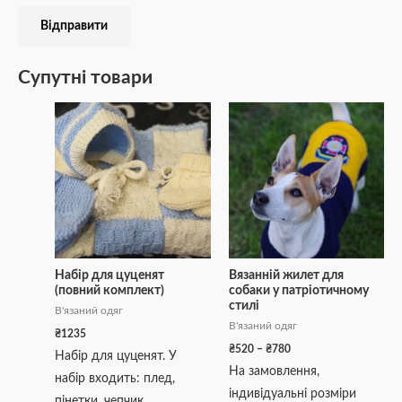
Супутні товари
Діапазон
Цей
цін:
товар
від
₴520
має
до
кілька
₴780
варіантів.
Параметри
можна
вибрати
Набір для цуценят
Вязанній жилет для
(повний комплект)
собаки у патріотичному
на
стилі
В'язаний одяг
сторінці
В'язаний одяг
₴
1235
товару
₴
520
–
₴
780
Набір для цуценят. У
На замовлення,
набір входить: плед,
індивідуальні розміри
пінетки, чепчик,