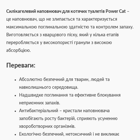
Силікагелевий наповнювач для котячих туалетів Power Cat
–
це наповнювач, що не злипається та характеризується
максимальною поглинальною здатністю та контролем запаху.
Виготовляється з кварцового піску, який у кілька етапів
переробляється у високопористі гранули з високою
абсорбцією.
Переваги:
Абсолютно безпечний для тварин, людей та
навколишнього середовища.
Надшвидке поглинання та ефективне блокування
неприємних запахів.
Антибактеріальний – кристали наповнювача
запобігають росту бактерій, сприяють усуненню
хвороботворних організмів.
Екологічно безпечний, нетоксичний і не викликає