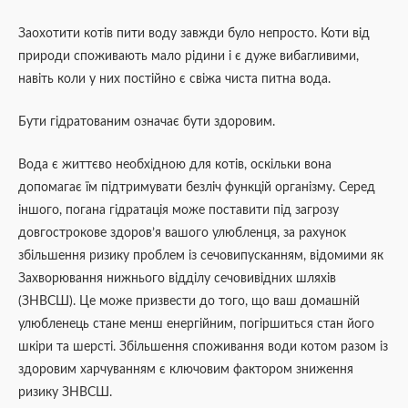
Заохотити котів пити воду завжди було непросто. Коти від
природи споживають мало рідини і є дуже вибагливими,
навіть коли у них постійно є свіжа чиста питна вода.
Бути гідратованим означає бути здоровим.
Вода є життєво необхідною для котів, оскільки вона
допомагає їм підтримувати безліч функцій організму. Серед
іншого, погана гідратація може поставити під загрозу
довгострокове здоров’я вашого улюбленця, за рахунок
збільшення ризику проблем із сечовипусканням, відомими як
Захворювання нижнього відділу сечовивідних шляхів
(ЗНВСШ). Це може призвести до того, що ваш домашній
улюбленець стане менш енергійним, погіршиться стан його
шкіри та шерсті. Збільшення споживання води котом разом із
здоровим харчуванням є ключовим фактором зниження
ризику ЗНВСШ.