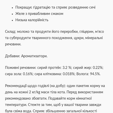
Покращує гідратацію та сприяє розведенню сечі
Желе з привабливим смаком
Низька калорійність
Склад: молоко та продукти його переробки, гліцерин, м’ясо
та субпродукти тваринного походження, цукри, мінеральні
речовини.
Добавки: Ароматизатори.
Поживні речовини: сирий протеїн: 3.2 %; сирий жир: 0.22%;
cира зола: 0.16%; сира клітковина: 0.018%; Волога: 94.5%.
Рекомендації щодо годівлі (на добу): один пакетик корму на
день на кожні 2 кг/kg маси тіла кота. Перед використанням
рекомендовано збовтати. Подавайте корм кімнатної
температури. Стежте за тим, щоб у вашої тварини завжди
була свіжа вода. Сприяє збільшенню загальної кількості