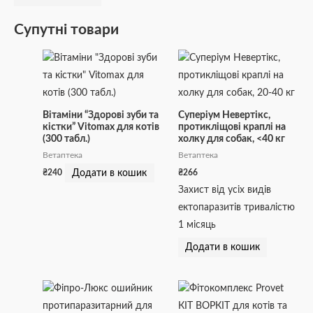
Супутні товари
Вітаміни “Здорові зуби та
Суперіум Невертікс,
кістки” Vitomax для котів
протикліщові краплі на
(300 табл.)
холку для собак, <40 кг
Ветаптека
Ветаптека
Додати в кошик
₴
240
₴
266
Захист від усіх видів
ектопаразитів тривалістю
1 місяць
Додати в кошик