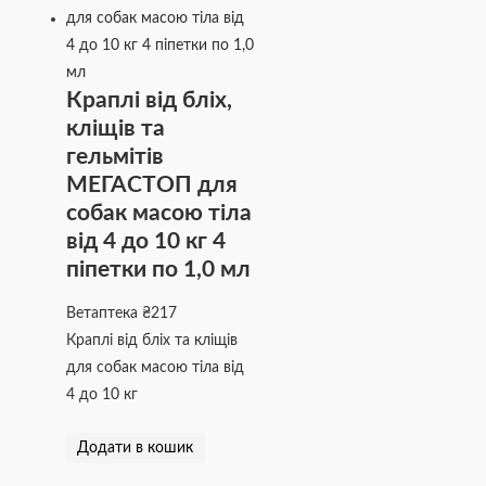
Краплі від бліх,
кліщів та
гельмітів
МЕГАСТОП для
собак масою тіла
від 4 до 10 кг 4
піпетки по 1,0 мл
Ветаптека
₴
217
Краплі від бліх та кліщів
для собак масою тіла від
4 до 10 кг
Додати в кошик