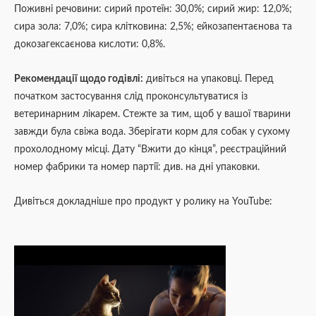
Поживні речовини: сирий протеїн: 30,0%; сирий жир: 12,0%;
cира зола: 7,0%; сира клітковина: 2,5%; ейкозапентаєнова та
докозагексаєнова кислоти: 0,8%.
Рекомендації щодо годівлі:
дивіться на упаковці. Перед
початком застосування слід проконсультуватися із
ветеринарним лікарем. Стежте за тим, щоб у вашої тварини
завжди була свіжа вода. Зберігати корм для собак у сухому
прохолодному місці. Дату “Вжити до кінця”, реєстраційний
номер фабрики та номер партії: див. на дні упаковки.
Дивіться докладніше про продукт у ролику на YouTube: