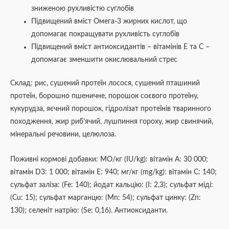
зниженою рухливістю суглобів
Підвищений вміст Омега-3 жирних кислот, що
допомагає покращувати рухливість суглобів
Підвищений вміст антиоксидантів – вітамінів E та C –
допомагає зменшити окислювальний стрес
Склад: рис, сушений протеїн лосося, сушений пташиний
протеїн, борошно пшеничне, порошок соєвого протеїну,
кукурудза, яєчний порошок, гідролізат протеїнів тваринного
походження, жир риб’ячий, лушпиння гороху, жир свинячий,
мінеральні речовини, целюлоза.
Поживні кормові добавки: МО/кг (IU/kg): вітамін А: 30 000;
вітамін D3: 1 000; вітамін Е: 940; мг/кг (mg/kg): вітамін С: 140;
сульфат заліза: (Fe: 140); йодат кальцію: (I: 2,3); сульфат міді:
(Cu: 15); сульфат марганцю: (Mn: 54); сульфат цинку: (Zn:
130); селеніт натрію: (Se: 0,16). Антиоксиданти.