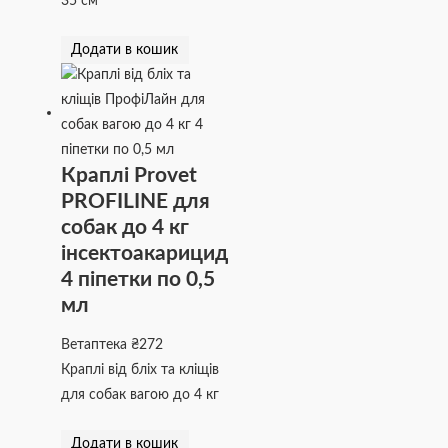
35 см
Додати в кошик
Краплі Provet
PROFILINE для
собак до 4 кг
інсектоакарицид
4 піпетки по 0,5
мл
Ветаптека
₴
272
Краплі від бліх та кліщів
для собак вагою до 4 кг
Додати в кошик