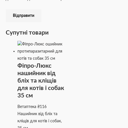
Супутні товари
Фіпро-Люкс
нашийник від
бліх та кліщів
для котів і собак
35 см
Ветаптека
₴
116
Нашийник від бліх та
кліщів для котів і собак,