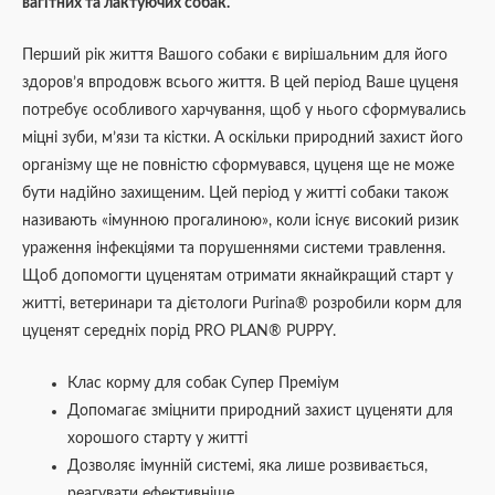
вагітних та лактуючих собак.
Перший рік життя Вашого собаки є вирішальним для його
здоров’я впродовж всього життя. В цей період Ваше цуценя
потребує особливого харчування, щоб у нього сформувались
міцні зуби, м’язи та кістки. А оскільки природний захист його
організму ще не повністю сформувався, цуценя ще не може
бути надійно захищеним. Цей період у житті собаки також
називають «імунною прогалиною», коли існує високий ризик
ураження інфекціями та порушеннями системи травлення.
Щоб допомогти цуценятам отримати якнайкращий старт у
житті, ветеринари та дієтологи Purina® розробили корм для
цуценят середніх порід PRO PLAN® PUPPY.
Клас корму для собак Супер Преміум
Допомагає зміцнити природний захист цуценяти для
хорошого старту у житті
Дозволяє імунній системі, яка лише розвивається,
реагувати ефективніше