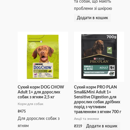
та собак, що мають
проблеми зі шкірою
Додати в кошик
Сухий корм DOG CHOW
Сухий корм PRO PLAN
Adult 1+ для дорослих
Small&Mini Adult 1+
собак з ягням 2,5 кг
Sensitive Digestion для
дорослих собак дрібних
Корм для собак
порід з чутливим
₴
475
травленням з ягням 700 г
Для дорослих собак з
Акції та знижки
ягням
Додати в кошик
₴
319