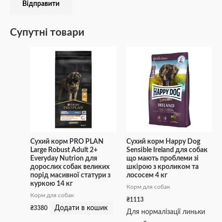
Супутні товари
Сухий корм PRO PLAN
Сухий корм Happy Dog
Large Robust Adult 2+
Sensible Irеland для собак
Everyday Nutrion для
що мають проблеми зі
дорослих собак великих
шкірою з кроликом та
порід масивної статури з
лососем 4 кг
куркою 14 кг
Корм для собак
Корм для собак
₴
1113
Додати в кошик
₴
3380
Для нормалізації линьки