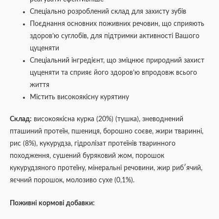
Спеціально розроблений склад для захисту зубів
Поєднання основних поживних речовин, що сприяють
здоров’ю суглобів, для підтримки активності Вашого
цуценяти
Спеціальний інгредієнт, що зміцнює природний захист
цуценяти та сприяє його здоров’ю впродовж всього
життя
Містить високоякісну курятину
Склад:
високоякісна курка (20%) (тушка), зневоднений
пташиний протеїн, пшениця, борошно соєве, жири тваринні,
рис (8%), кукурудза, гідролізат протеїнів тваринного
походження, сушений буряковий жом, порошок
кукурудзяного протеїну, мінеральні речовини, жир риб′ячий,
яєчний порошок, молозиво сухе (0,1%).
Поживні кормові добавки: