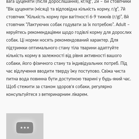
вага цуценяти (після дорослішання), кг/kg”, 2й – 6й стовпчики
“Вік цуценяти (місяці) та відповідна кількість корму, г/g”, 7й
стовпчик “Кількість корму при вагітності 6-9 тижнів (г/g)”, 8й
стовпчик “Лактуючих собак годувати за їх потребою”. Adult –
керуйтесь рекомендаціями щодо годівлі корму для дорослих
собак. Ці норми носять рекомендований характер. Для
підтримки оптимального стану тіла тварини адаптуйте
кількість корму в залежності від рівня активності вашого
собаки, його фізичного стану та індивідуальних потреб. Під
час відлучення вводити тверду їжу поступово. Свіжа чиста
питна вода повинна бути доступною тварині у будь-який час.
Щоб стежити за станом здоров’я собаки, регулярно
консультуйтеся з ветеринарним лікарем.