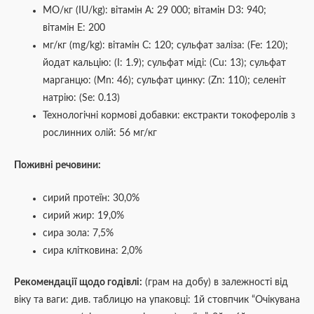
МО/кг (IU/kg): вітамін А: 29 000; вітамін D3: 940;
вітамін Е: 200
мг/кг (mg/kg): вітамін С: 120; сульфат заліза: (Fe: 120);
йодат кальцію: (I: 1.9); сульфат міді: (Cu: 13); сульфат
марганцю: (Mn: 46); сульфат цинку: (Zn: 110); селеніт
натрію: (Se: 0.13)
Технологічні кормові добавки: екстракти токоферолів з
рослинних олій: 56 мг/кг
Поживні речовини:
сирий протеїн: 30,0%
сирий жир: 19,0%
сира зола: 7,5%
сира клітковина: 2,0%
Рекомендації щодо годівлі:
(грам на добу) в залежності від
віку та ваги: див. таблицю на упаковці: 1й стовпчик “Очікувана