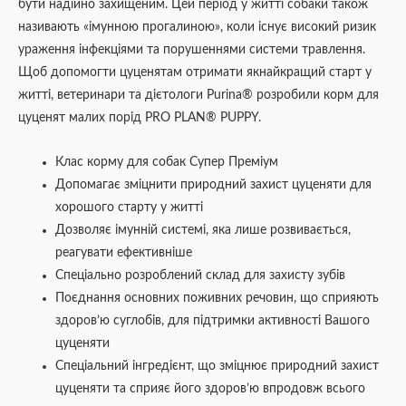
бути надійно захищеним. Цей період у житті собаки також
називають «імунною прогалиною», коли існує високий ризик
ураження інфекціями та порушеннями системи травлення.
Щоб допомогти цуценятам отримати якнайкращий старт у
житті, ветеринари та дієтологи Purina® розробили корм для
цуценят малих порід PRO PLAN® PUPPY.
Клас корму для собак Супер Преміум
Допомагає зміцнити природний захист цуценяти для
хорошого старту у житті
Дозволяє імунній системі, яка лише розвивається,
реагувати ефективніше
Спеціально розроблений склад для захисту зубів
Поєднання основних поживних речовин, що сприяють
здоров’ю суглобів, для підтримки активності Вашого
цуценяти
Спеціальний інгредієнт, що зміцнює природний захист
цуценяти та сприяє його здоров’ю впродовж всього