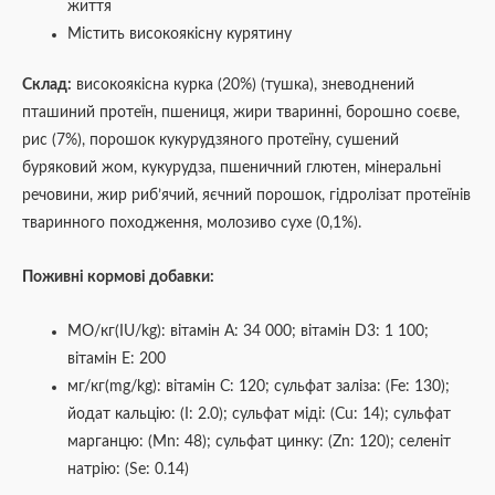
життя
Містить високоякісну курятину
Склад:
високоякісна курка (20%) (тушка), зневоднений
пташиний протеїн, пшениця, жири тваринні, борошно соєве,
рис (7%), порошок кукурудзяного протеїну, сушений
буряковий жом, кукурудза, пшеничний глютен, мінеральні
речовини, жир риб’ячий, яєчний порошок, гідролізат протеїнів
тваринного походження, молозиво сухе (0,1%).
Поживні кормові добавки:
МО/кг(IU/kg): вітамін А: 34 000; вітамін D3: 1 100;
вітамін Е: 200
мг/кг(mg/kg): вітамін С: 120; сульфат заліза: (Fe: 130);
йодат кальцію: (I: 2.0); сульфат міді: (Cu: 14); сульфат
марганцю: (Mn: 48); сульфат цинку: (Zn: 120); селеніт
натрію: (Se: 0.14)