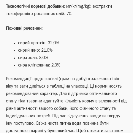
Технологічні кормові добавки:
мг/кг(mg/kg): екстракти
токоферолів з рослинних олій: 70.
Поживні речовини:
сирий протеїн: 32,0%
сирий жир: 21,0%
сира зола: 8,0%
сира клітковина: 2,0%
Рекомендації щодо годівлі (грам на добу) в залежності від
віку та ваги дивіться в таблиці на упаковці. Ці норми носять
рекомендований характер. Для підтримки оптимального
стану тіла тварини адаптуйте кількість корму в залежності від
рівня активності вашого собаки, його фізичного стану та
індивідуальних потреб. Під час відлучення вводити тверду
їжу поступово. Свіжа чиста питна вода повинна бути
доступною тварині у будь-який час. Щоб стежити за станом