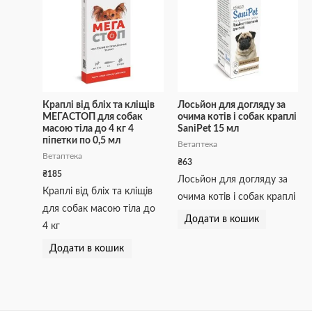
Краплі від бліх та кліщів
Лосьйон для догляду за
МЕГАСТОП для собак
очима котів і собак краплі
масою тіла до 4 кг 4
SaniPet 15 мл
піпетки по 0,5 мл
Ветаптека
Ветаптека
₴
63
₴
185
Лосьйон для догляду за
Краплі від бліх та кліщів
очима котів і собак краплі
для собак масою тіла до
Додати в кошик
4 кг
Додати в кошик