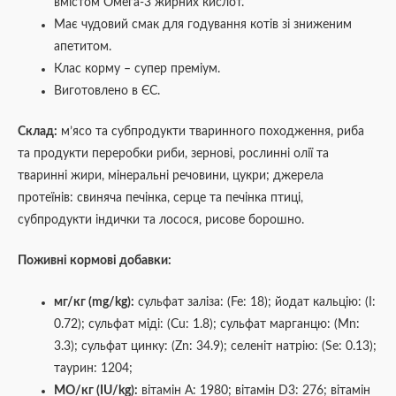
вмістом Омега-3 жирних кислот.
Має чудовий смак для годування котів зі зниженим
апетитом.
Клас корму – супер преміум.
Виготовлено в ЄС.
Склад:
м’ясо та субпродукти тваринного походження, риба
та продукти переробки риби, зернові, рослинні олії та
тваринні жири, мінеральні речовини, цукри; джерела
протеїнів: свиняча печінка, серце та печінка птиці,
субпродукти індички та лосося, рисове борошно.
Поживні кормові добавки:
мг/кг (mg/kg):
сульфат заліза: (Fe: 18); йодат кальцію: (I:
0.72); сульфат міді: (Cu: 1.8); сульфат марганцю: (Mn:
3.3); сульфат цинку: (Zn: 34.9); селеніт натрію: (Se: 0.13);
таурин: 1204;
МО/кг (IU/kg):
вітамін А: 1980; вітамін D3: 276; вітамін