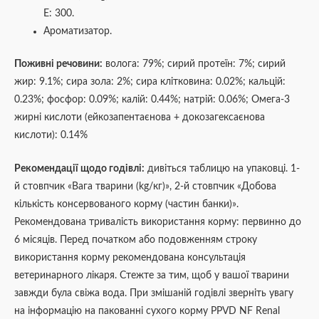
Е: 300.
Ароматизатор.
Поживні речовини:
волога: 79%; сирий протеїн: 7%; сирий
жир: 9.1%; сира зола: 2%; сира клітковина: 0.02%; кальцій:
0.23%; фосфор: 0.09%; калій: 0.44%; натрій: 0.06%; Омега-3
жирні кислоти (ейкозапентаєнова + докозагексаєнова
кислоти): 0.14%
Рекомендації щодо годівлі:
дивіться таблицю на упаковці. 1-
й стовпчик «Вага тварини (kg/кг)», 2-й стовпчик «Добова
кількість консервованого корму (частин банки)».
Рекомендована тривалість використання корму: первинно до
6 місяців. Перед початком або подовженням строку
використання корму рекомендована консультація
ветеринарного лікаря. Стежте за тим, щоб у вашої тварини
завжди була свіжа вода. При змішаній годівлі зверніть увагу
на інформацію на пакованні сухого корму PPVD NF Renal