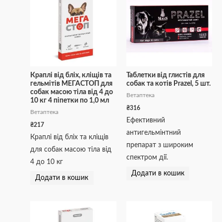
Краплі від бліх, кліщів та
Таблетки від глистів для
гельмітів МЕГАСТОП для
собак та котів Prazel, 5 шт.
собак масою тіла від 4 до
Ветаптека
10 кг 4 піпетки по 1,0 мл
₴
316
Ветаптека
Ефективний
₴
217
антигельмінтний
Краплі від бліх та кліщів
препарат з широким
для собак масою тіла від
спектром дії.
4 до 10 кг
Додати в кошик
Додати в кошик