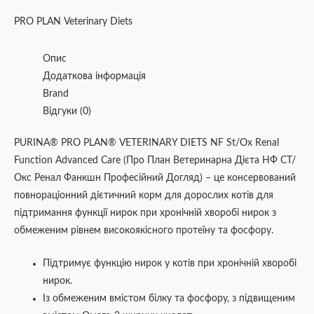
PRO PLAN Veterinary Diets
Опис
Додаткова інформація
Brand
Відгуки (0)
PURINA® PRO PLAN® VETERINARY DIETS NF St/Ox Renal
Function Advanced Care (Про План Ветеринарна Дієта НФ СТ/
Окс Ренал Фанкшн Професійний Догляд) – це консервований
повнораціонний дієтичний корм для дорослих котів для
підтримання функції нирок при хронічній хворобі нирок з
обмеженим рівнем високоякісного протеїну та фосфору.
Підтримує функцію нирок у котів при хронічній хворобі
нирок.
Із обмеженим вмістом білку та фосфору, з підвищеним