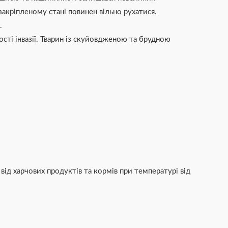
акріпленому стані повинен вільно рухатися.
.
ості інвазії. Тварин із скуйовдженою та брудною
від харчових продуктів та кормів при температурі від