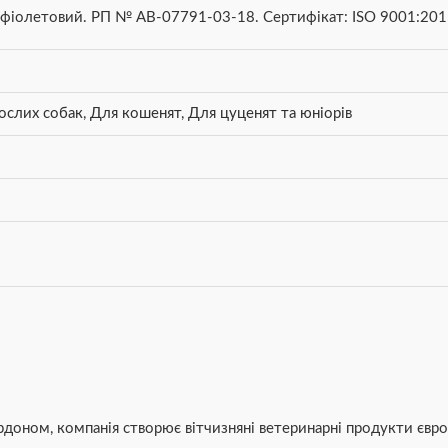
р- фіолетовий. РП № АВ-07791-03-18. Сертифікат: ISO 9001:201
ослих собак
,
Для кошенят
,
Для цуценят та юніорів
рдоном, компанія створює вітчизняні ветеринарні продукти євро