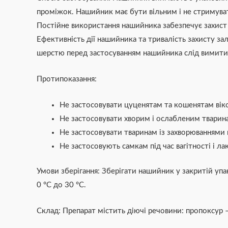
проміжок. Нашийник має бути вільним і не стримуват
Постійне використання нашийника забезпечує захист тв
Ефективність дії нашийника та тривалість захисту за
шерстю перед застосуванням нашийника слід вимит
Протипоказання:
Не застосовувати цуценятам та кошенятам вік
Не застосовувати хворим і ослабленим тварина
Не застосовувати тваринам із захворюваннями
Не застосовують самкам під час вагітності і лак
Умови зберігання: Зберігати нашийник у закритій упак
0 °С до 30 °С.
Склад: Препарат містить діючі речовини: пропоксур –