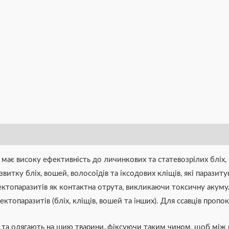
є високу ефективність до личинкових та статевозрілих бліх, в
витку бліх, вошей, волосоїдів та іксодових кліщів, які паразитую
 ектопаразитів як контактна отрута, викликаючи токсичну акум
 ектопаразитів (бліх, кліщів, вошей та інших). Для ссавців проп
и та одягають на шию тварини, фіксуючи таким чином, щоб мі