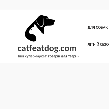
Перейти
до
вмісту
ДЛЯ СОБАК
ЛІТНІЙ СЕЗ
catfeatdog.com
Твій супермаркет товарів для тварин