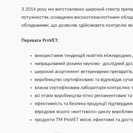
З 2014 року ми виготовляємо широкий спектр препар
потужностях, оснащених високотехнологічним облад
обладнанням, що дозволяє здійснювати контролю яко
Переваги ProVET:
використання тенденцій новітніх міжнародних
напрацьований роками науково- дослідний дос
широкий асортимент ветеринарних препаратів, г
виробництво сертифіковано та відповідає суч
власна сертифікована лабораторія контролює та 
всі етапи виробництва чітко регламентовані та
ефективність та безпека продукцїї підтвердже
впродовж всього «життєвого» циклу виробляєм
продукти ТМ ProVET якісні, ефективні та дос