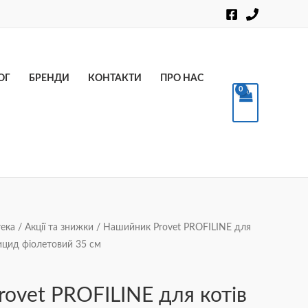
Пошук
ОГ
БРЕНДИ
КОНТАКТИ
ПРО НАС
ека
/
Акції та знижки
/ Нашийник Provet PROFILINE для
рицид фіолетовий 35 см
ovet PROFILINE для котів