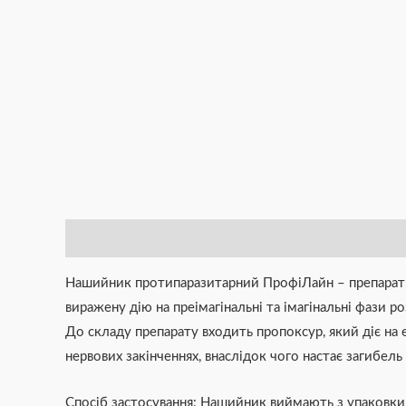
Опис
Додаткова інформація
Brand
Відгуки (0)
Нашийник протипаразитарний ПрофіЛайн – препарат ма
виражену дію на преімагінальні та імагінальні фази роз
До складу препарату входить пропоксур, який діє на
нервових закінченнях, внаслідок чого настає загибель
Спосіб застосування: Нашийник виймають з упаковк