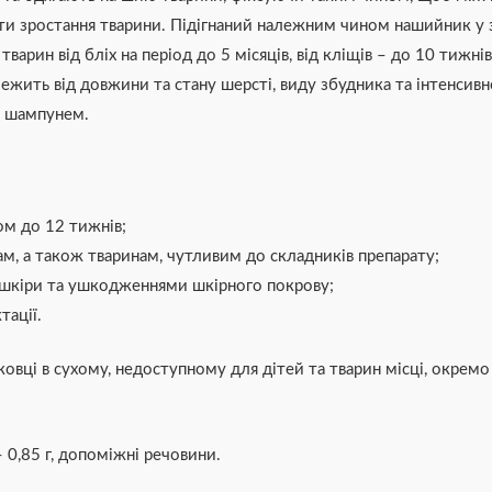
и зростання тварини. Підігнаний належним чином нашийник у з
арин від бліх на період до 5 місяців, від кліщів – до 10 тижнів
лежить від довжини та стану шерсті, виду збудника та інтенсивн
и шампунем.
ом до 12 тижнів;
м, а також тваринам, чутливим до складників препарату;
 шкіри та ушкодженнями шкірного покрову;
тації.
овці в сухому, недоступному для дітей та тварин місці, окремо 
 0,85 г, допоміжні речовини.