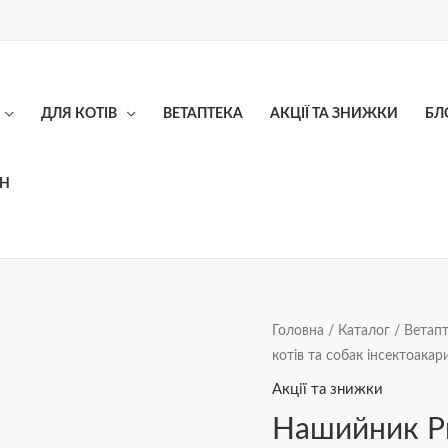
ДЛЯ КОТІВ
ВЕТАПТЕКА
АКЦІЇ ТА ЗНИЖКИ
БЛ
ОН
Нашийник
Головна
/
Каталог
/
Ветапт
котів та собак інсектоака
Provet
PROFILINE
Акції та знижки
для
Нашийник Pr
котів