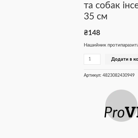
та собак ін
та
собак
35 см
інсектоакарицид
фіолетовий
₴
148
35
Нашийник протипаразитар
см
кількість
Додати в к
Артикул:
4823082430949