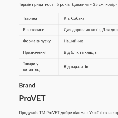
Термін придатності: 5 років. Довжина – 35 см, колі
Тварина
Кіт
,
Собака
Вік тварини
Для дорослих котів
,
Для дор
Форма випуску
Нашийник
Призначення
Від бліх та кліщів
Товари у
Від паразитів
ветаптеці
Brand
ProVET
Продукція ТМ ProVET добре відома в Україні та за ко