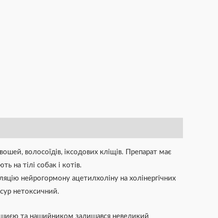
ошей, волосоїдів, іксодових кліщів. Препарат має
ть на тілі собак і котів.
уляцію нейрогормону ацетилхоліну на холінергічних
оксур нетоксичний.
ж шиєю та нашийником залишався невеликий