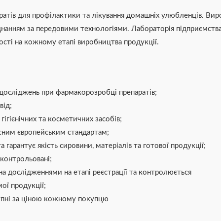
атів для профілактики та лікування домашніх улюбленців. Виро
нанням за передовими технологіями. Лабораторія підприємств
сті на кожному етапі виробництва продукції.
 досліджень при фармакорозробці препаратів;
від;
ігієнічних та косметичних засобів;
асним європейським стандартам;
гарантує якість сировини, матеріалів та готової продукції;
 контрольовані;
на дослідженнями на етапі реєстрації та контролюється
ої продукції;
тупні за ціною кожному покупцю