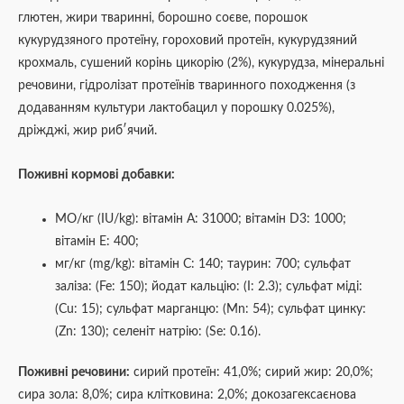
глютен, жири тваринні, борошно соєве, порошок
кукурудзяного протеїну, гороховий протеїн, кукурудзяний
крохмаль, сушений корінь цикорію (2%), кукурудза, мінеральні
речовини, гідролізат протеїнів тваринного походження (з
додаванням культури лактобацил у порошку 0.025%),
дріжджі, жир риб′ячий.
Поживні кормові добавки:
МО/кг (IU/kg): вітамін А: 31000; вітамін D3: 1000;
вітамін Е: 400;
мг/кг (mg/kg): вітамін С: 140; таурин: 700; сульфат
заліза: (Fe: 150); йодат кальцію: (I: 2.3); сульфат міді:
(Cu: 15); сульфат марганцю: (Mn: 54); сульфат цинку:
(Zn: 130); селеніт натрію: (Se: 0.16).
Поживні речовини:
сирий протеїн: 41,0%; сирий жир: 20,0%;
сира зола: 8,0%; сира клітковина: 2,0%; докозагексаєнова