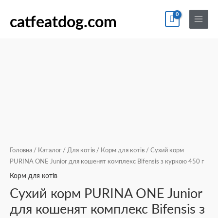
Перейти
По
Main
Сухий
до
catfeatdog.com
Menu
корм
вмісту
PURINA
ONE
Junior
для
кошенят
комплекс
Bifensis
з
куркою
450
Головна
/
Каталог
/
Для котів
/
Корм для котів
/ Сухий корм
г
PURINA ONE Junior для кошенят комплекс Bifensis з куркою 450 г
кількість
Корм для котів
Сухий корм PURINA ONE Junior
для кошенят комплекс Bifensis з