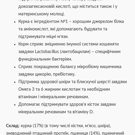
докозагексаєновій кислоті, що міститься також і у
материнському молоці.
Курка є інгредієнтом №1 – хорошим джерелом білка
та амінокислот, які допомагають будувати та
підтримувати міцні м’язи.
Корм сприяє зміцненню імунної системи кошеняти
завдяки Lactobacillus (лактобацилам) – специфічним
функціональним бактеріям.
Сприяє покращенню балансу мікробіому кишечника
завдяки цикорію, пребіотику.
Підтримка здорової шкіри та блискучої шерсті завдяки
Омега 3 та 6 жирним кислотам та необхідним
вітамінам і мінеральним речовинам.
Допомагає підтримувати здоров’я кісток завдяки
мінеральним речовинам та вітаміну D.
Склад:
курка (17%) (в тому числі кістки, м’ясо, шкіра),
зневоднений пташиний протеїн, пшениця (14%), пшеничний