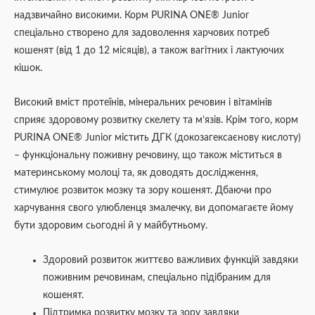
надзвичайно високими. Корм PURINA ONE® Junior
спеціально створено для задоволення харчових потреб
кошенят (від 1 до 12 місяців), а також вагітних і лактуючих
кішок.
Високий вміст протеїнів, мінеральних речовин і вітамінів
сприяє здоровому розвитку скелету та м’язів. Крім того, корм
PURINA ONE® Junior містить ДГК (докозагексаєнову кислоту)
– функціональну поживну речовину, що також міститься в
материнському молоці та, як доводять дослідження,
стимулює розвиток мозку та зору кошенят. Дбаючи про
харчування свого улюбленця змалечку, ви допомагаєте йому
бути здоровим сьогодні й у майбутньому.
Здоровий розвиток життєво важливих функцій завдяки
поживним речовинам, спеціально підібраним для
кошенят.
Підтримка розвитку мозку та зору завдяки