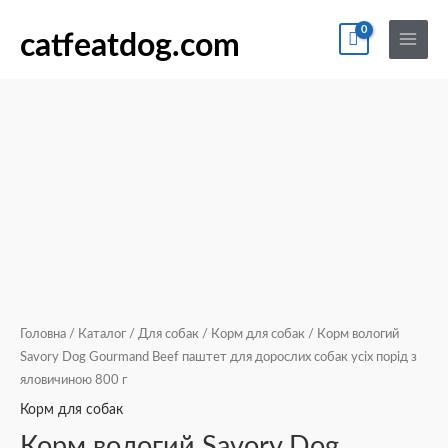
Перейти
По
Main
Корм
до
catfeatdog.com
Menu
вологий
вмісту
Savory
Dog
Gourmand
Beef
паштет
для
дорослих
собак
усіх
порід
з
Головна
/
Каталог
/
Для собак
/
Корм для собак
/ Корм вологий
яловичиною
Savory Dog Gourmand Beef паштет для дорослих собак усіх порід з
яловичиною 800 г
800
г
Корм для собак
кількість
Корм вологий Savory Dog