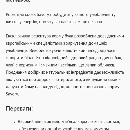
яловичиною.
Корм для собак Savory пробудить у вашого улюбленця ту
життєву енергію, про яку він навіть сам ще не знав.
Ексклюзивна рецептура корму була розроблена досвідченими
європейськими спеціалістами з харчування домашніх
улюбленців. Використовуючи холістичний підхід, вдалося
створити біологічно відповідний, здоровий раціон для собак,
який є корисним і смачним настільки, що лапки оближеш.
Поєднання добірних натуральних інгредієнтів дає можливість
піклуватися про здоров’я чотирилапого, а вишуканий смак –
дарувати йому насолоду від щоденного споживання корму
Savory.
Переваги:
Високий відсоток вмісту м’яса: корм легко засвоїться,
забезпечивши організм улюбленця максимумом