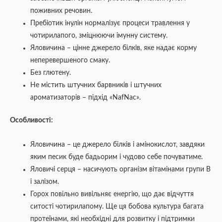
поживних речовин.
Пребіотик інулін нормалізує процеси травлення у
чотирилапого, зміцнюючи імунну систему.
Яловичина – цінне джерело білків, яке надає корму
неперевершеного смаку.
Без глютену.
Не містить штучних барвників і штучних
ароматизаторів – підхід «NafNac».
Особливості:
Яловичина – це джерело білків і амінокислот, завдяки
яким песик буде бадьорим і чудово себе почуватиме.
Яловичі серця – насичують організм вітамінами групи В
і залізом.
Горох повільно вивільняє енергію, що дає відчуття
ситості чотирилапому. Ще ця бобова культура багата
протеїнами, які необхідні для розвитку і підтримки