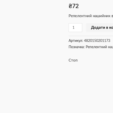
₴
72
см
кількість
Репелентний нашийник ві
Додати в к
Артикул:
4820150201173
Позначка:
Репелентний на
Стоп