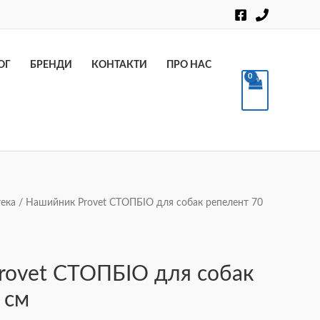
Пошук
ОГ
БРЕНДИ
КОНТАКТИ
ПРО НАС
ека
/ Нашийник Provet СТОПБІО для собак репелент 70
rovet СТОПБІО для собак
 см