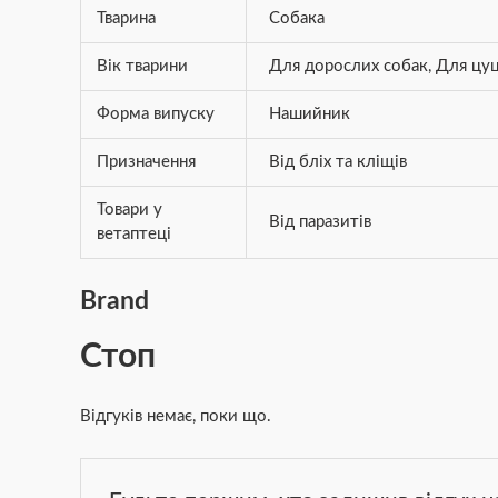
Тварина
Собака
Вік тварини
Для дорослих собак
,
Для цуц
Форма випуску
Нашийник
Призначення
Від бліх та кліщів
Товари у
Від паразитів
ветаптеці
Brand
Стоп
Відгуків немає, поки що.