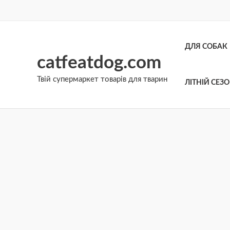
Перейти
до
вмісту
ДЛЯ СОБАК
catfeatdog.com
Твій супермаркет товарів для тварин
ЛІТНІЙ СЕЗ