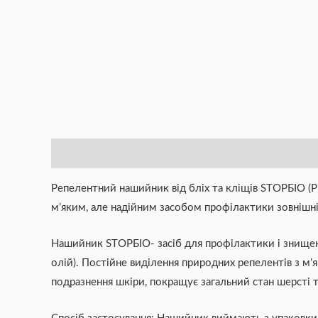
Опис
Додаткова інформація
Brand
Відгуки (0)
Репелентний нашийник від бліх та кліщів STOPБІО (P
м’яким, але надійним засобом профілактики зовнішніх
Нашийник STOPБІО- засіб для профілактики і знищенн
олій). Постійне виділення природних репелентів з м’
подразнення шкіри, покращує загальний стан шерсті т