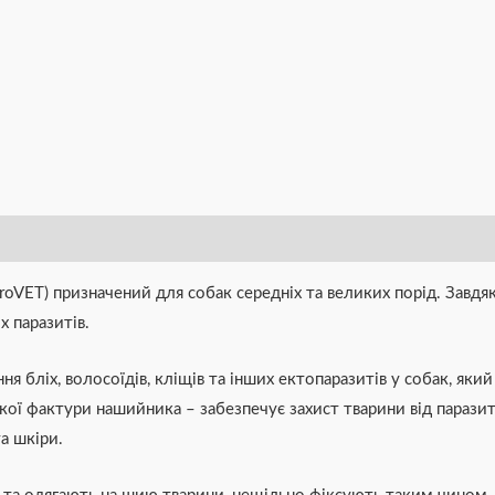
roVET) призначений для собак середніх та великих порід. Завд
 паразитів.
я бліх, волосоїдів, кліщів та інших ектопаразитів у собак, як
якої фактури нашийника – забезпечує захист тварини від паразит
а шкіри.