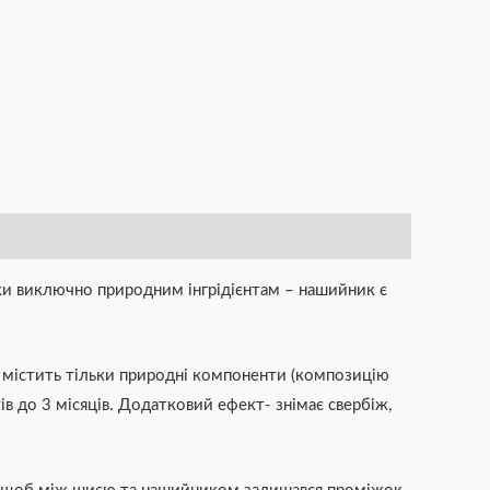
яки виключно природним інгрідієнтам – нашийник є
ий містить тільки природні компоненти (композицію
ів до 3 місяців. Додатковий ефект- знімає свербіж,