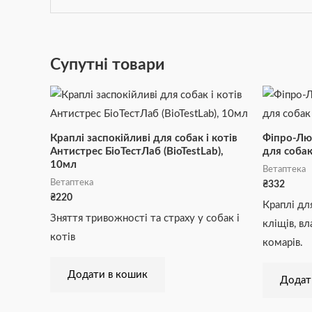
Супутні товари
Краплі заспокійливі для собак і котів
Фіпро-Лю
Антистрес БіоТестЛаб (BioTestLab),
для собак 
10мл
Ветаптека
Ветаптека
₴
332
₴
220
Краплі для
Зняття тривожності та страху у собак і
кліщів, вл
котів
комарів.
Додати в кошик
Додат