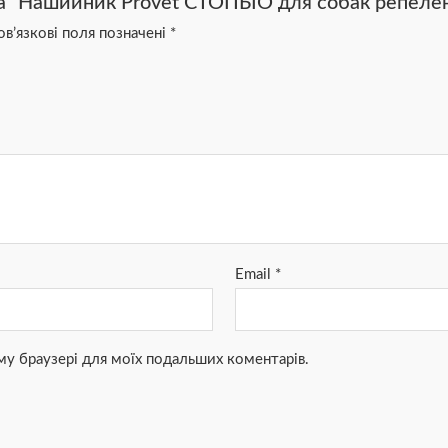
на “Нашийник Provet СТОПБІО для собак репелен
в’язкові поля позначені
*
Email
*
ьому браузері для моїх подальших коментарів.