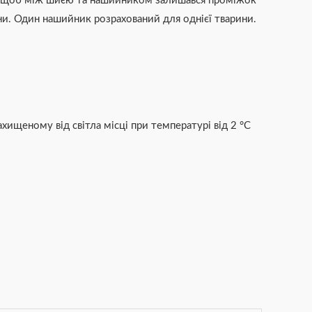
м, щоб між шиєю та нашийником залишався проміжок
ни. Один нашийник розрахований для однієї тварини.
ахищеному від світла місці при температурі від 2 °С