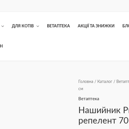
ДЛЯ КОТІВ
ВЕТАПТЕКА
АКЦІЇ ТА ЗНИЖКИ
БЛ
ОН
Нашийник
Головна
/
Каталог
/
Ветапт
см
Provet
СТОПБІО
Ветаптека
для
Нашийник P
собак
репелент 70
репелент
70