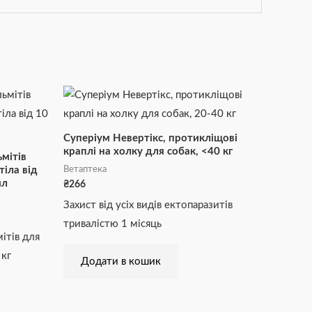
Суперіум Невертікс, протикліщові
краплі на холку для собак, <40 кг
ьмітів
Ветаптека
іла від
мл
₴
266
Захист від усіх видів ектопаразитів
тривалістю 1 місяць
мітів для
 кг
Додати в кошик