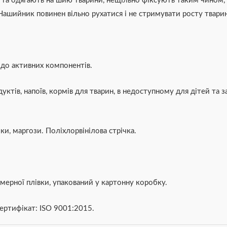
и та одягають на шию тварини, нещільно фіксують таким чино
Нашийник повинен вільно рухатися і не стримувати росту твари
 до активних компонентів.
уктів, напоїв, кормів для тварин, в недоступному для дітей та з
ки, маргози. Поліхлорвінілова стрічка.
мерної плівки, упакований у картонну коробку.
Сертифікат: ISO 9001:2015.