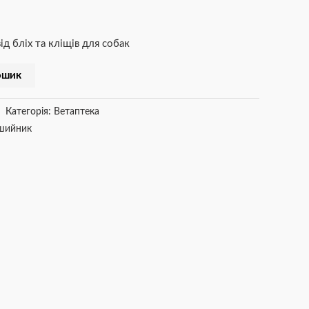
д бліх та кліщів для собак
ошик
Категорія:
Ветаптека
шийник