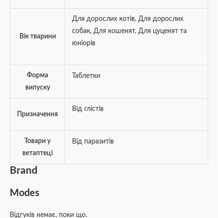
Для дорослих котів
,
Для дорослих
собак
,
Для кошенят
,
Для цуценят та
Вік тварини
юніорів
Форма
Таблетки
випуску
Від глістів
Призначення
Товари у
Від паразитів
ветаптеці
Brand
Modes
Відгуків немає, поки що.