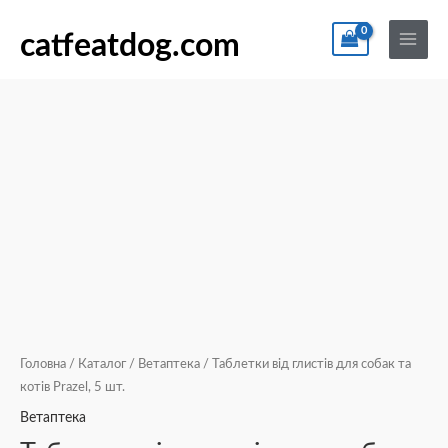
Перейти
По
Main
Таблетки
до
catfeatdog.com
Menu
від
вмісту
глистів
для
собак
та
котів
Prazel,
5
шт.
кількість
Головна
/
Каталог
/
Ветаптека
/ Таблетки від глистів для собак та
котів Prazel, 5 шт.
Ветаптека