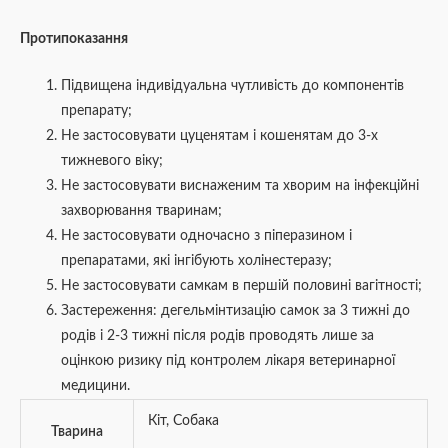
Протипоказання
Підвищена індивідуальна чутливість до компонентів
препарату;
Не застосовувати цуценятам і кошенятам до 3-х
тижневого віку;
Не застосовувати виснаженим та хворим на інфекційні
захворювання тваринам;
Не застосовувати одночасно з піперазином і
препаратами, які інгібують холінестеразу;
Не застосовувати самкам в першій половині вагітності;
Застереження: дегельмінтизацію самок за 3 тижні до
родів і 2-3 тижні після родів проводять лише за
оцінкою ризику під контролем лікаря ветеринарної
медицини.
Кіт
,
Собака
Тварина