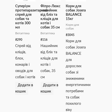
Суперіум
Фіпро-Люкс
Корм для
протипаразитарний
нашийник
собак Josera
спрей для
від бліх та
BALANCE
собак та
кліщів для
15кг
котів 300
котів і
Корм для
мл
собак 35 см
собак
Ветаптека
Ветаптека
₴
3045
₴
290
₴
116
Корм для
Спрей від
Нашийник
собак Josera
кліщів,
від бліх та
BALANCE
блох,
кліщів для
для
комарів і
котів і
дорослих
оводів для
собак, 35
собак зі
собак і котів
см
зниженими
енергетичними
Додати в
Додати в
потребами
кошик
кошик
та собак
похилого
віку