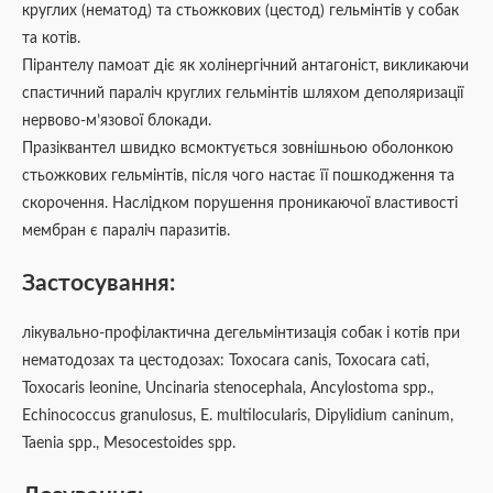
круглих (нематод) та стьожкових (цестод) гельмінтів у собак
та котів.
Пірантелу памоат діє як холінергічний антагоніст, викликаючи
спастичний параліч круглих гельмінтів шляхом деполяризації
нервово-м’язової блокади.
Празіквантел швидко всмоктується зовнішньою оболонкою
стьожкових гельмінтів, після чого настає її пошкодження та
скорочення. Наслідком порушення проникаючої властивості
мембран є параліч паразитів.
Застосування:
лікувально-профілактична дегельмінтизація собак і котів при
нематодозах та цестодозах: Toxocara canis, Toxocara cati,
Toxocaris leonine, Uncinaria stenocephala, Ancylostoma spp.,
Echinococcus granulosus, E. multilocularis, Dipylidium caninum,
Taenia spp., Mesocestoides spp.