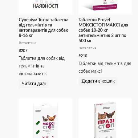
НАЯВНОСТІ
Суперіум Тотал таблетка
Таблетки Provet
від гельмінтів та
МОКСІСТОП МАКСІ для
ектопаразитів для собак
собак 10-20 кг
8-16 кг
антигельмінтик 2 шт по
500 мг
Ветаптека
Ветаптека
₴
207
₴
210
Таблетка для собак від
Таблетки від гельмітів для
гельмінтів та
собак максі
ектопаразитів
Додати в кошик
Читати далі