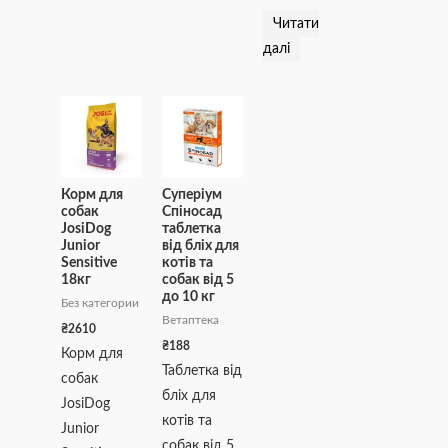
Читати
далі
Корм для
Суперіум
собак
Спіносад
JosiDog
таблетка
Junior
від бліх для
Sensitive
котів та
18кг
собак від 5
до 10 кг
Без категории
Ветаптека
₴
2610
₴
188
Корм для
Таблетка від
собак
бліх для
JosiDog
котів та
Junior
собак від 5