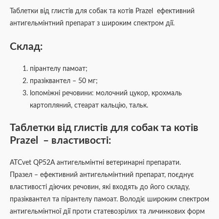
Таблетки від глистів для собак та котів Prazel ефективний
антигельмінтний препарат з широким спектром дії.
Склад:
пірантелу памоат;
празіквантел – 50 мг;
lопоміжні речовини: молочний цукор, крохмаль
картопляний, стеарат кальцію, тальк.
Таблетки від глистів для собак та котів
Prazel – властивості:
ATCvet QP52А антигельмінтні ветеринарні препарати.
Празел – ефективний антигельмінтний препарат, поєднує
властивості діючих речовин, які входять до його складу,
празіквантел та пірантелу памоат. Володіє широким спектром
антигельмінтної дії проти статевозрілих та личинкових форм