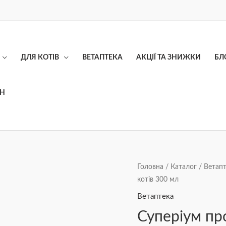
ДЛЯ КОТІВ
ВЕТАПТЕКА
АКЦІЇ ТА ЗНИЖКИ
БЛ
ОН
Суперіум
Головна
/
Каталог
/
Ветапт
котів 300 мл
протипаразитарний
спрей
Ветаптека
для
Суперіум пр
собак