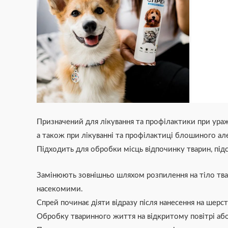
Призначений для лікування та профілактики при ураж
а також при лікуванні та профілактиці блошиного ал
Підходить для обробки місць відпочинку тварин, під
Замінюють зовнішньо шляхом розпилення на тіло тва
насекомими.
Спрей починає діяти відразу після нанесення на шерст
Обробку тваринного життя на відкритому повітрі аб