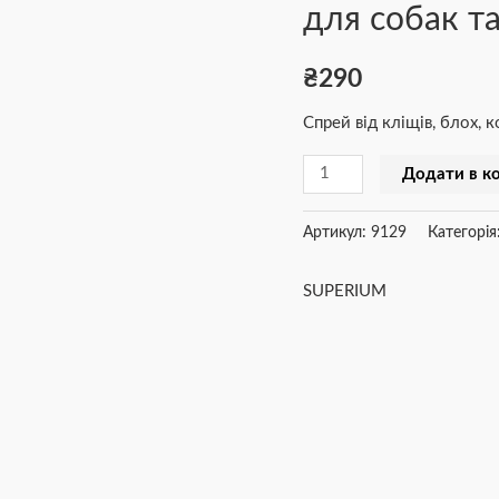
для собак та
та
котів
₴
290
300
мл
Спрей від кліщів, блох, к
кількість
Додати в к
Артикул:
9129
Категорія
SUPERIUM