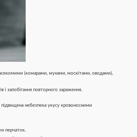
насекомими (комарами, мухами, москітами, оводами),
в і запобігання повторного зараження.
є підвищена небезпека укусу кровоносними
их перчаток.