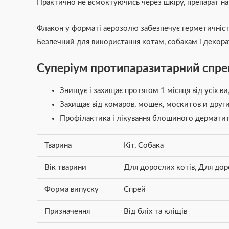
Практично не всмоктуючись через шкіру, препарат нака
Флакон у форматі аерозолю забезпечує герметичність
Безпечний для використання котам, собакам і декорати
Суперіум протипаразитарний спрей
Знищує і захищає протягом 1 місяця від усіх ви
Захищає від комаров, мошек, москитов и друг
Профілактика і лікування блошиного дерматит
Тварина
Кіт
,
Собака
Вік тварини
Для дорослих котів
,
Для дор
Форма випуску
Спрей
Призначення
Від бліх та кліщів