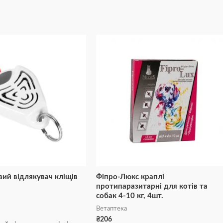
вий відлякувач кліщів
Фіпро-Люкс краплі
протипаразитарні для котів та
собак 4-10 кг, 4шт.
Ветаптека
₴
206