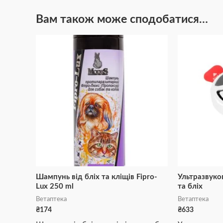
Вам також може сподобатися…
Шампунь від бліх та кліщів Fipro-
Ультразвуко
Lux 250 ml
та бліх
Ветаптека
Ветаптека
₴
174
₴
633