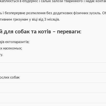
плюється в епідерміс і сальні залози тваринного і надає контак
 і безперервне розпилення без додаткових фізичних зусиль. О
вним гризунам у віці від 3 місяців.
 для собак та котів – переваги:
дів ектопаразитів;
их насекомых;
у.
ослих собак