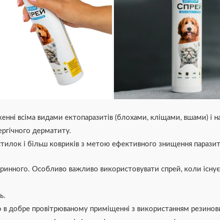
енні всіма видами ектопаразитів (блохами, кліщами, вшами) і 
ергічного дерматиту.
стилок і більш ковриків з метою ефективного знищення паразиті
ринного. Особливо важливо використовувати спрей, коли існу
ь.
о в добре провітрюваному приміщенні з використанням резинов