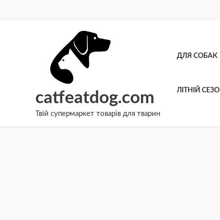
Перейти
до
вмісту
ДЛЯ СОБАК
ЛІТНІЙ СЕЗ
catfeatdog.com
Твій супермаркет товарів для тварин