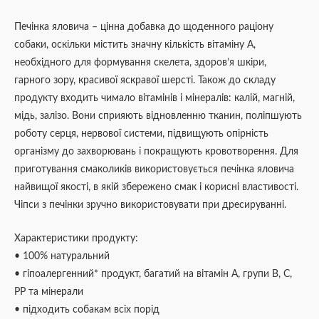
Печінка яловича – цінна добавка до щоденного раціону
собаки, оскільки містить значну кількість вітаміну А,
необхідного для формування скелета, здоров’я шкіри,
гарного зору, красивої яскравої шерсті. Також до складу
продукту входить чимало вітамінів і мінералів: калій, магній,
мідь, залізо. Вони сприяють відновленню тканин, поліпшують
роботу серця, нервової системи, підвищують опірність
організму до захворювань і покращують кровотворення. Для
приготування смаколиків використовується печінка яловича
найвищої якості, в якій збережено смак і корисні властивості.
Чіпси з печінки зручно використовувати при дресируванні.
Характеристики продукту:
• 100% натуральний
• гіпоалергенний* продукт, багатий на вітамін А, групи В, С,
РР та мінерали
• підходить собакам всіх порід