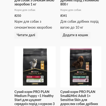
для собак з сечокам’яною
дрібних порід з кониною
хворобою 1 кг
800 г
Корм для собак
Корм для собак
₴
250
₴
341
Корм для собак з
Для собак дрібних порід
сечокам’яною хворобою
вагою до 10 кг
Читати далі
Додати в кошик
Сухий корм PRO PLAN
Сухий корм PRO PLAN
Medium Puppy <1 Healthy
Small&Mini Adult 1+
Start для цуценят
Sensitive Skin для
середніх порід з куркою 3
дорослих собак дрібних