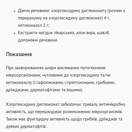
Діючи речовини: хлоргексидину диглюконату (розчин у
перерахунку на хлоргексидину диглюконат) 4 г,
кетоконазол 2 г;
Екстракти нагідок лікарських, алое вера, шавлії,
допоміжні речовини.
Показання
При захворюваннях шкіри викликаних патогенними
мікроорганізмами, чутливими до хлоргексидину та/чи
кетоконазолу (стафілококами, стрептококами, грибками,
дріжджами, дерматофітами та іншими).
Хлоргексидину диглюконат забезпечує тривалу антимікробну
активність, що перешкоджає розмноженню мікроорганізмів.
Також має фунгіцидну активність щодо грибків, дріжджів та
деяких дерматофітів.