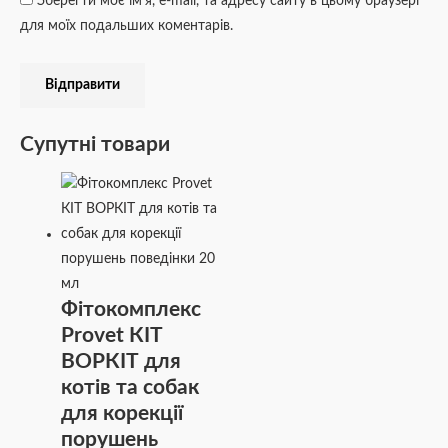
Зберегти моє ім'я, e-mail, та адресу сайту в цьому браузері
для моїх подальших коментарів.
Супутні товари
Фітокомплекс
Provet КІТ
ВОРКІТ для
котів та собак
для корекції
порушень