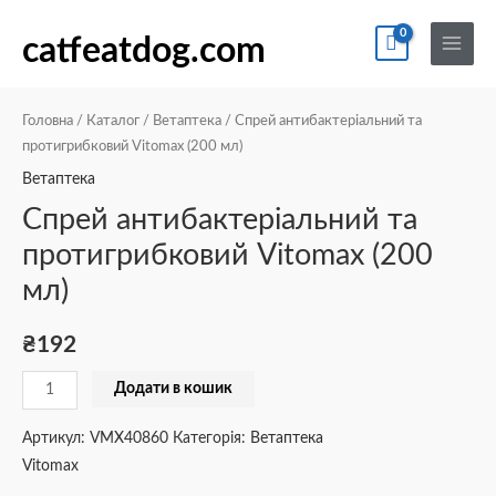
Перейти
По
Main
Спрей
до
catfeatdog.com
Menu
антибактеріальний
вмісту
та
протигрибковий
Головна
/
Каталог
/
Ветаптека
/ Спрей антибактеріальний та
Vitomax
протигрибковий Vitomax (200 мл)
(200
Ветаптека
мл)
Спрей антибактеріальний та
кількість
протигрибковий Vitomax (200
мл)
₴
192
Додати в кошик
Артикул:
VMX40860
Категорія:
Ветаптека
Vitomax