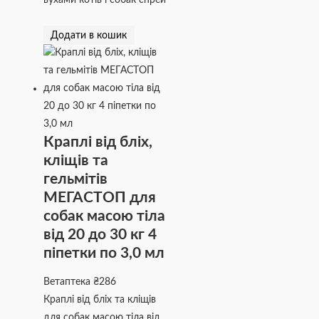
вухами котів і собак спрей
Додати в кошик
Краплі від бліх,
кліщів та
гельмітів
МЕГАСТОП для
собак масою тіла
від 20 до 30 кг 4
піпетки по 3,0 мл
Ветаптека
₴
286
Краплі від бліх та кліщів
для собак масою тіла від