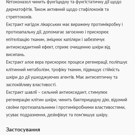
Кетоконазол чинить фунгіцидну та фунгістатичну дії щодо
дерматофітів. Також активний щодо стафілококів та
стрептококів.
Екстракт нагідок лікарських має виражену протимікробну і
протизапальну дії, допомагає загоєнню і прискорює
епітелізацію тканин, зміцнює капіляри і забезпечує
антиоксидантний ефект, сприяє очищенню шкіри від
висипань.
Екстракт алое вера прискорює процеси регенерації, поліпшує
клітинний метаболізм, трофіку тканин, підвищує стійкість
шкіри до дії ушкоджуючих агентів. Має антисептичну та
заспокійливу властивості.
Екстракт шавлії – сильний антиоксидант, стимулює
регенерацію клітин шкіри, чинить бактерицидну дію, відомий
своїми протизапальними і протимікробними властивостями,
усуває подразнення, дезінфікує та пом’якшує шкіру.
Застосування