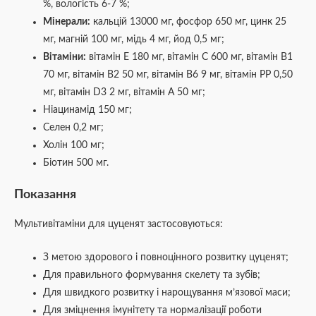
%, вологість 6-7 %;
Мінерали:
кальцій 13000 мг, фосфор 650 мг, цинк 25
мг, магній 100 мг, мідь 4 мг, йод 0,5 мг;
Вітаміни:
вітамін Е 180 мг, вітамін С 600 мг, вітамін В1
70 мг, вітамін В2 50 мг, вітамін В6 9 мг, вітамін РР 0,50
мг, вітамін D3 2 мг, вітамін А 50 мг;
Ніацинамід 150 мг;
Селен 0,2 мг;
Холін 100 мг;
Біотин 500 мг.
Показання
Мультивітаміни для цуценят застосовуються:
З метою здорового і повноцінного розвитку цуценят;
Для правильного формування скелету та зубів;
Для швидкого розвитку і нарощування м’язової маси;
Для зміцнення імунітету та нормалізації роботи