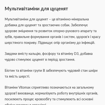
Мультивітаміни для цуценят
Мультивітаміни для цуценят – це вітамінно-мінеральна
добавка для цуценят та зростаючих собак. Забезпечує
здорове зміцнення та розвиток опорно-рухового апарату та
зубів, правильне формування органів і систем, здоров’я і красу
шерстяного покриву. Підвищує опір організму до інфекцій.
Завдяки вмісту кальцію, фосфору та вітаміну D3, добавка
чудово стимулює цуценят в період зростання.
Біотин та вітаміни групи В забезпечують чудовий стан шкіри
та якість шерсті.
Вітаміни Vitomax сприятливо позначаються на загальному
здоров’ї вихованця, нормалізують роботу внутрішніх органів,
посилюють процес кровообігу та стимулюють всі основні