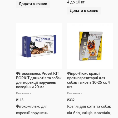
4 до 10 кг
Додати в кошик
Додати в кошик
Фітокомплекс Provet КІТ
Фіпро-Люкс краплі
ВОРКІТ для котів та собак
протипаразитарні для
для корекції порушень
собак та котів 10-25 кг, 4
поведінки 20 мл
шт.
Ветаптека
Ветаптека
₴
113
₴
332
Фітокомплекс для
Краплі для котів та собак
корекції порушень
від бліх, кліщів, власоїдів,