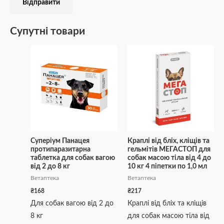
Супутні товари
Суперіум Панацея
Краплі від бліх, кліщів та
протипаразитарна
гельмітів МЕГАСТОП для
таблетка для собак вагою
собак масою тіла від 4 до
від 2 до 8 кг
10 кг 4 піпетки по 1,0 мл
Ветаптека
Ветаптека
₴
168
₴
217
Для собак вагою від 2 до
Краплі від бліх та кліщів
8 кг
для собак масою тіла від