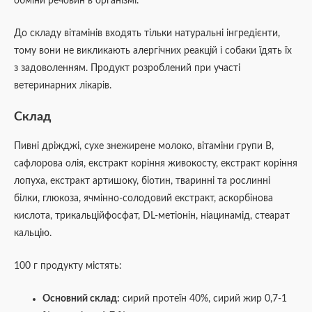
обміни речовин в організмі.
До складу вітамінів входять тільки натуральні інгредієнти,
тому вони не викликають алергічних реакцій і собаки їдять їх
з задоволенням. Продукт розроблений при участі
ветеринарних лікарів.
Склад
Пивні дріжджі, сухе знежирене молоко, вітаміни групи В,
сафлорова олія, екстракт коріння живокосту, екстракт коріння
лопуха, екстракт артишоку, біотин, тваринні та рослинні
білки, глюкоза, ячмінно-солодовий екстракт, аскорбінова
кислота, трикальційфосфат, DL-метіонін, ніацинамід, стеарат
кальцію.
100 г продукту містять:
Основний склад:
сирий протеїн 40%, сирий жир 0,7-1