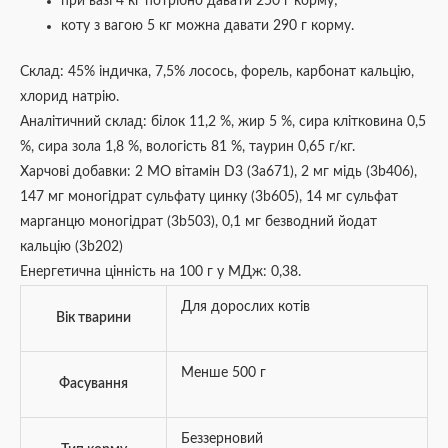
при вазі 4 кг потрібно давати 250 г корму;
коту з вагою 5 кг можна давати 290 г корму.
Склад: 45% індичка, 7,5% лосось, форель, карбонат кальцію,
хлорид натрію.
Аналітичний склад: білок 11,2 %, жир 5 %, сира клітковина 0,5
%, сира зола 1,8 %, вологість 81 %, таурин 0,65 г/кг.
Харчові добавки: 2 МО вітамін D3 (3а671), 2 мг мідь (3b406),
147 мг моногідрат сульфату цинку (3b605), 14 мг сульфат
марганцю моногідрат (3b503), 0,1 мг безводний йодат
кальцію (3b202)
Енергетична цінність на 100 г у МДж: 0,38.
Для дорослих котів
Вік тварини
Менше 500 г
Фасування
Беззерновий