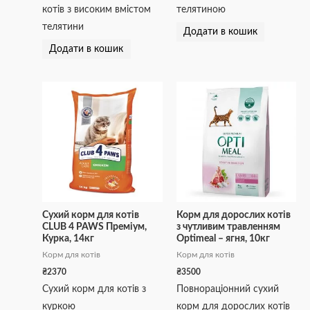
котів з високим вмістом
телятиною
телятини
Додати в кошик
Додати в кошик
Сухий корм для котів
Корм для дорослих котів
CLUB 4 PAWS Преміум,
з чутливим травленням
Курка, 14кг
Optimeal – ягня, 10кг
Корм для котів
Корм для котів
₴
2370
₴
3500
Сухий корм для котів з
Повнораціонний сухий
куркою
корм для дорослих котів