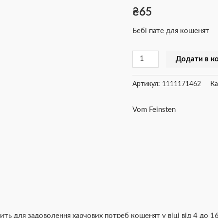
₴
65
Kitten
Baby
Бебі пате для кошенят
Paté,
100
Додати в к
г
кількість
Артикул:
1111171462
Ка
Vom Feinsten
дить для задоволення харчових потреб кошенят у віці від 4 до 