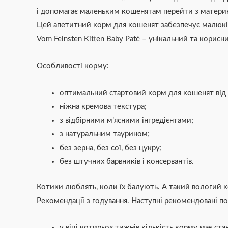
і допомагає маленьким кошенятам перейти з материн
Цей апетитний корм для кошенят забезпечує малюкі
Vom Feinsten Kitten Baby Paté – унікальний та корисн
Особливості корму:
оптимальний стартовий корм для кошенят від 
ніжна кремова текстура;
з відбірними м’ясними інгредієнтами;
з натуральним таурином;
без зерна, без сої, без цукру;
без штучних барвників і консервантів.
Котики люблять, коли їх балують. А такий вологий к
Рекомендації з годування. Наступні рекомендовані по
у віці чотирьох тижнів кількість корму має ста