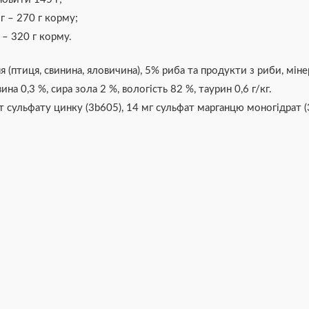
г – 270 г корму;
– 320 г корму.
(птиця, свинина, яловичина), 5% риба та продукти з риби, міне
на 0,3 %, сира зола 2 %, вологість 82 %, таурин 0,6 г/кг.
ат сульфату цинку (3b605), 14 мг сульфат марганцю моногідрат (