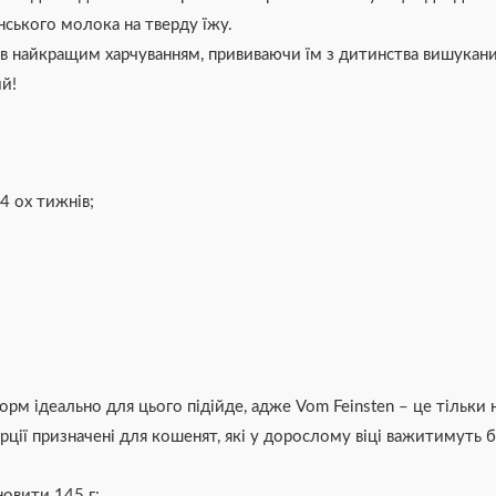
ського молока на тверду їжу.
в найкращим харчуванням, прививаючи їм з дитинства вишукани
ий!
4 ох тижнів;
орм ідеально для цього підійде, адже Vom Feinsten – це тільк
рції призначені для кошенят, які у дорослому віці важитимуть б
новити 145 г;