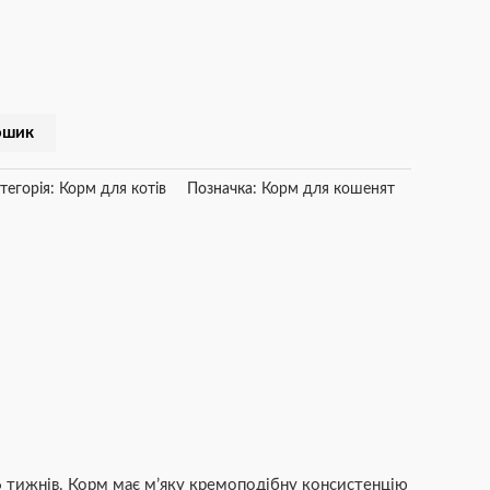
ошик
тегорія:
Корм для котів
Позначка:
Корм для кошенят
16 тижнів. Корм має м’яку кремоподібну консистенцію