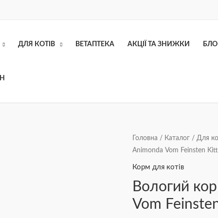
ДЛЯ КОТІВ
ВЕТАПТЕКА
АКЦІЇ ТА ЗНИЖКИ
БЛО
ОН
Вологий
Головна
/
Каталог
/
Для ко
Animonda Vom Feinsten Kitt
корм
для
Корм для котів
кошенят
Вологий кор
Animonda
Vom Feinsten
Vom
Feinsten