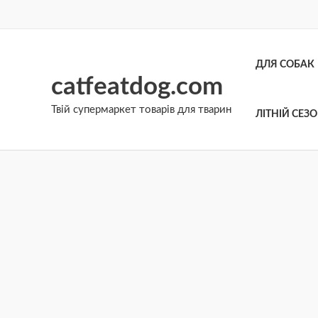
Перейти
до
вмісту
ДЛЯ СОБАК
catfeatdog.com
Твій супермаркет товарів для тварин
ЛІТНІЙ СЕЗ