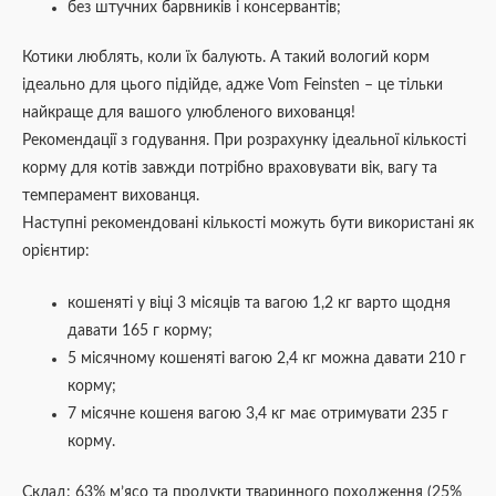
без штучних барвників і консервантів;
Котики люблять, коли їх балують. А такий вологий корм
ідеально для цього підійде, адже Vom Feinsten – це тільки
найкраще для вашого улюбленого вихованця!
Рекомендації з годування. При розрахунку ідеальної кількості
корму для котів завжди потрібно враховувати вік, вагу та
темперамент вихованця.
Наступні рекомендовані кількості можуть бути використані як
орієнтир:
кошеняті у віці 3 місяців та вагою 1,2 кг варто щодня
давати 165 г корму;
5 місячному кошеняті вагою 2,4 кг можна давати 210 г
корму;
7 місячне кошеня вагою 3,4 кг має отримувати 235 г
корму.
Склад: 63% м’ясо та продукти тваринного походження (25%