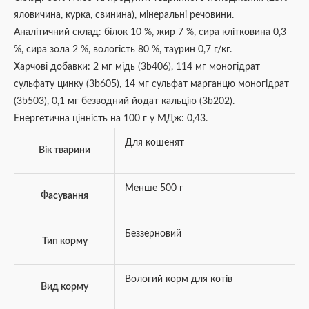
яловичина, курка, свинина), мінеральні речовини.
Аналітичний склад: білок 10 %, жир 7 %, сира клітковина 0,3
%, сира зола 2 %, вологість 80 %, таурин 0,7 г/кг.
Харчові добавки: 2 мг мідь (3b406), 114 мг моногідрат
сульфату цинку (3b605), 14 мг сульфат марганцю моногідрат
(3b503), 0,1 мг безводний йодат кальцію (3b202).
Енергетична цінність на 100 г у МДж: 0,43.
Для кошенят
Вік тварини
Менше 500 г
Фасування
Беззерновий
Тип корму
Вологий корм для котів
Вид корму