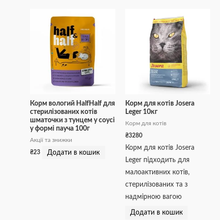
Корм вологий HalfHalf для
Корм для котів Josera
стерилізованих котів
Leger 10кг
шматочки з тунцем у соусі
Корм для котів
у формі пауча 100г
₴
3280
Акції та знижки
Корм для котів Josera
Додати в кошик
₴
23
Leger підходить для
малоактивних котів,
стерилізованих та з
надмірною вагою
Додати в кошик