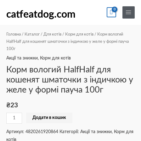
Перейти
По
Main
Корм
до
catfeatdog.com
Menu
вологий
вмісту
HalfHalf
для
Головна
/
Каталог
/
Для котів
/
Корм для котів
/ Корм вологий
кошенят
HalfHalf для кошенят шматочки з індичкою у желе у формі пауча
100г
шматочки
з
Акції та знижки
,
Корм для котів
індичкою
Корм вологий HalfHalf для
у
кошенят шматочки з індичкою у
желе
желе у формі пауча 100г
у
формі
₴
23
пауча
100г
Додати в кошик
кількість
Артикул:
4820261920864
Категорії:
Акції та знижки
,
Корм для
котів