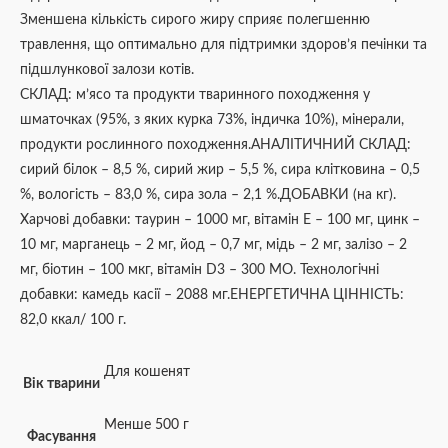
Зменшена кількість сирого жиру сприяє полегшенню
травлення, що оптимально для підтримки здоров’я печінки та
підшлункової залози котів.
СКЛАД: м’ясо та продукти тваринного походження у
шматочках (95%, з яких курка 73%, індичка 10%), мінерали,
продукти рослинного походження.АНАЛІТИЧНИЙ СКЛАД:
сирий білок – 8,5 %, сирий жир – 5,5 %, сира клітковина – 0,5
%, вологість – 83,0 %, сира зола – 2,1 %.ДОБАВКИ (на кг).
Харчові добавки: таурин – 1000 мг, вітамін E – 100 мг, цинк –
10 мг, марганець – 2 мг, йод – 0,7 мг, мідь – 2 мг, залізо – 2
мг, біотин – 100 мкг, вітамін D3 – 300 МО. Технологічні
добавки: камедь касії – 2088 мг.ЕНЕРГЕТИЧНА ЦІННІСТЬ:
82,0 ккал/ 100 г.
Для кошенят
Вік тварини
Менше 500 г
Фасування