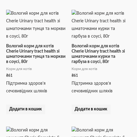
Вологий корм для котів
Вологий корм для котів
Cherie Urinary tract health зі
Cherie Urinary tract health зі
шматочками тунця та моркви
шматочками курки та
в cоусі, 80г
гарбуза в cоусі, 80г
Корм для котів
Корм для котів
₴
61
₴
61
Підтримка здоров’я
Підтримка здоров’я
сечовивідних шляхів
сечовивідних шляхів
Додати в кошик
Додати в кошик