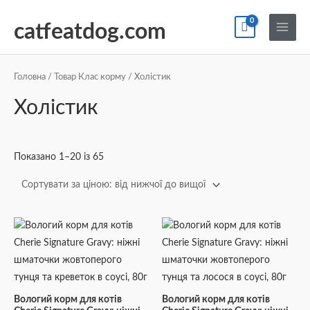
Перейти
По
Main
до
catfeatdog.com
Menu
вмісту
Сортування
за
ціною:
Головна
/ Товар Клас корму / Холістик
від
найнижчої
Холістик
до
найвищої
Показано 1–20 із 65
Вологий корм для котів
Вологий корм для котів