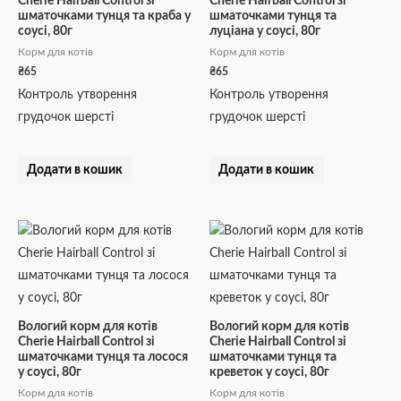
Cherie Hairball Control зі
Cherie Hairball Control зі
шматочками тунця та краба у
шматочками тунця та
соусі, 80г
луціана у соусі, 80г
Корм для котів
Корм для котів
₴
65
₴
65
Контроль утворення
Контроль утворення
грудочок шерсті
грудочок шерсті
Додати в кошик
Додати в кошик
Вологий корм для котів
Вологий корм для котів
Cherie Hairball Control зі
Cherie Hairball Control зі
шматочками тунця та лосося
шматочками тунця та
у соусі, 80г
креветок у соусі, 80г
Корм для котів
Корм для котів