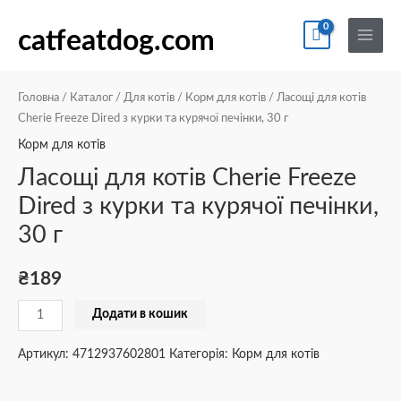
Перейти
По
Main
Ласощі
до
catfeatdog.com
Menu
для
вмісту
котів
Cherie
Головна
/
Каталог
/
Для котів
/
Корм для котів
/ Ласощі для котів
Freeze
Cherie Freeze Dired з курки та курячої печінки, 30 г
Dired
Корм для котів
з
Ласощі для котів Cherie Freeze
курки
Dired з курки та курячої печінки,
та
30 г
курячої
печінки,
30
₴
189
г
Додати в кошик
кількість
Артикул:
4712937602801
Категорія:
Корм для котів