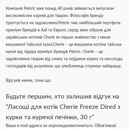
Компанія Pettric вже понад 40 років займається випуском
високоякісних кормів для тварин. Філософія бренду
ґрунтується на задоволенні.Pettric має найбільший портфель
преміум брендів в Азії та Європі, серед яких обрали для
українських котиків Cherie як перше знайомство з меню
вишуканої тайської кухні.Cherie – це вишукана котяча тайська
кухня від лідера преміум брендів Pettric. Cherie – це
задоволення тварин від смаку та поїдання корму та насолода
господарів від розуміння, що улюбленець отримує найкраще.
Відгуків немає, поки що.
Будьте першим, хто залишив відгук на
“Ласощі для котів Cherie Freeze Dired з
курки та курячої печінки, 30 г”
Ваша e-mail адреса не оприлюднюватиметься.
Обов’язкові