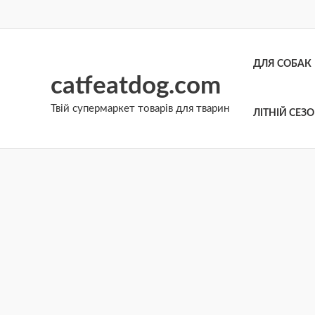
Перейти
до
вмісту
ДЛЯ СОБАК
catfeatdog.com
Твій супермаркет товарів для тварин
ЛІТНІЙ СЕЗ