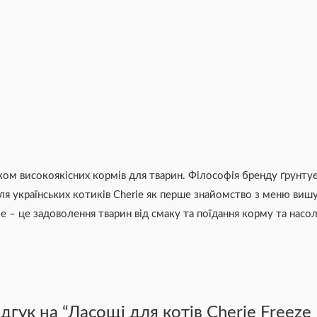
ском високоякісних кормів для тварин. Філософія бренду ґрунту
для українських котиків Cherie як перше знайомство з меню вишу
erie – це задоволення тварин від смаку та поїдання корму та нас
гук на “Ласощі для котів Cherie Freeze 