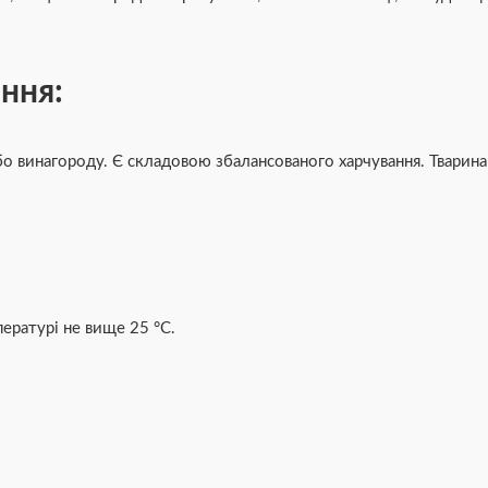
ння:
бо винагороду. Є складовою збалансованого харчування. Тварина
пературі не вище 25 °C.