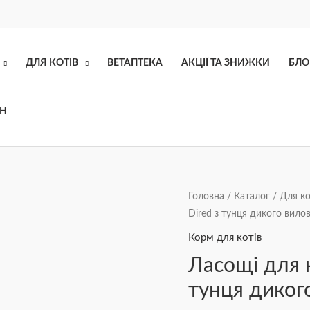
ДЛЯ КОТІВ
ВЕТАПТЕКА
АКЦІЇ ТА ЗНИЖКИ
БЛО
ОН
Ласощі
Головна
/
Каталог
/
Для ко
Dired з тунця дикого вилов
для
котів
Корм для котів
Cherie
Ласощі для к
Freeze
тунця дикого
Dired
з