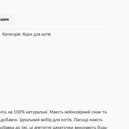
ошик
Категорія:
Корм для котів
єнта, на 100% натуральні. Мають неймовірний смак та
 добавок. Ідеальний вибір для котів. Ласощі мають
 добавка до їжі, ці апетитні шматочки виконають будь-