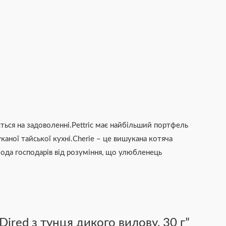
ється на задоволенні.Pettric має найбільший портфель
каної тайської кухні.Cherie – це вишукана котяча
олода господарів від розуміння, що улюбленець
Dired з тунця дикого вилову, 30 г”