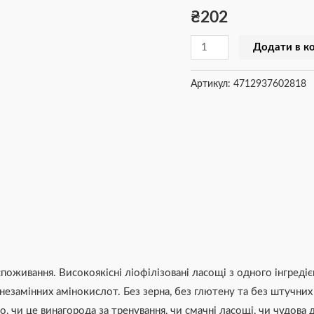
₴
202
тунця
дикого
Додати в к
вилову,
30
Артикул:
4712937602818
г
кількість
поживання. Високоякісні ліофілізовані ласощі з одного інгреді
незамінних амінокислот. Без зерна, без глютену та без штучних
, чи це винагорода за тренування, чи смачні ласощі, чи чудова