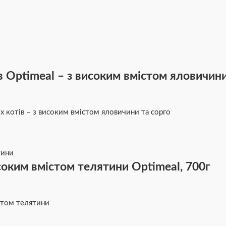
 Optimeal – з високим вмістом яловичини 
 котів – з високим вмістом яловичини та сорго
соким вмістом телятини Optimeal, 700г
стом телятини