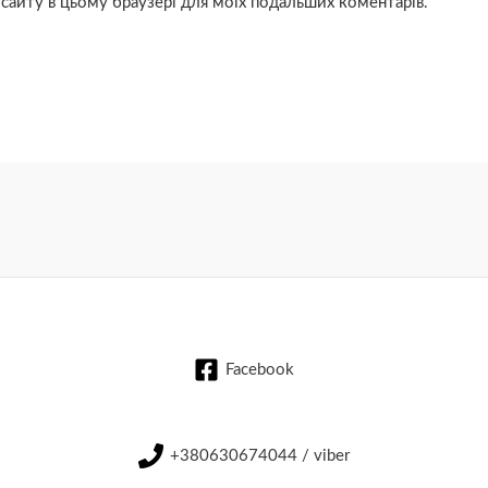
су сайту в цьому браузері для моїх подальших коментарів.
Facebook
+380630674044 / viber