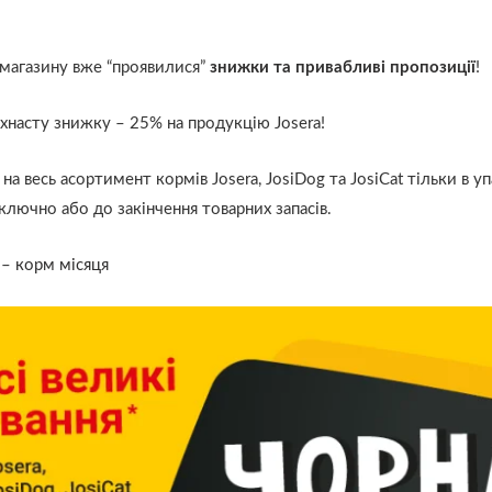
 магазину вже “проявилися”
знижки та привабливі пропозиції
!
насту знижку – 25% на продукцію Josera!
а весь асортимент кормів Josera, JosiDog та JosiCat тільки в уп
ключно або до закінчення товарних запасів.
 –
корм місяця