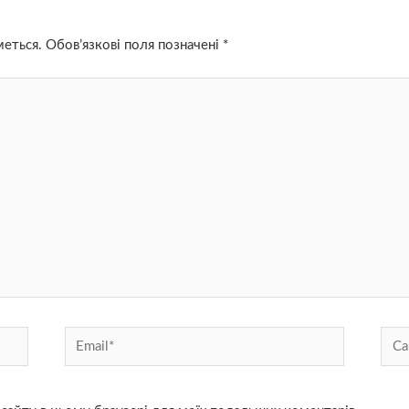
меться.
Обов’язкові поля позначені
*
Email*
Сай