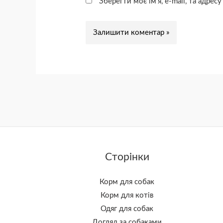
Зберегти моє ім'я, e-mail, та адре
Сторінки
Корм для собак
Корм для котів
Одяг для собак
Догляд за собаками