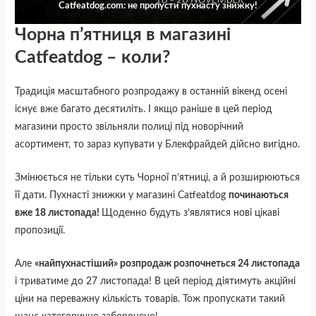
Catfeatdog.com: не пропусти пухнасту знижку!
Чорна п’ятниця в магазині
Catfeatdog – коли?
Традиція масштабного розпродажу в останній вікенд осені
існує вже багато десятиліть. І якщо раніше в цей період
магазини просто звільняли полиці під новорічний
асортимент, то зараз купувати у Блекфрайдей дійсно вигідно.
Змінюється не тільки суть Чорної п’ятниці, а й розширюються
її дати. Пухнасті знижки у магазині Catfeatdog
починаються
вже 18 листопада!
Щоденно будуть з’являтися нові цікаві
пропозиції.
Але
«найпухнастіший» розпродаж розпочнеться 24 листопада
і триватиме до 27 листопада! В цей період діятимуть акційні
ціни на переважну кількість товарів. Тож пропускати такий