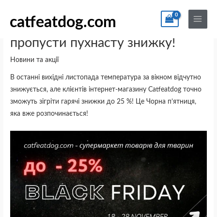
Перейти
По
Main
до
catfeatdog.com
Menu
Чорна п’ятниця в Catfeatdog: не
вмісту
пропусти пухнасту знижку!
Новини та акції
В останні вихідні листопада температура за вікном відчутно
знижується, але клієнтів інтернет-магазину Catfeatdog точно
зможуть зігріти гарячі знижки до 25 %! Це Чорна п’ятниця,
яка вже розпочинається!