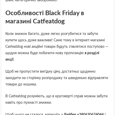
шанс категорично заборонено!
Особливості Black Friday в
магазині Catfeatdog
Коли знижок багато, дуже легко розгубитися та забути
купити щось дуже важливе! Саме тому в інтернет-магазині
Catfeatdog нові акційні товари будуть з’являтися поступово —
щодня можна буде побачити нову пропозицію
в розділі
акції
.
Щоб не пропустити вигідну ціну, достатньо щоденно
заходити на сторінку розпродажу та швиденько відправляти
товари до кошика.
В Catfeatdog розуміють, що в круговерті справ можна забути
навіть про пухнасті знижки.
Щоб цього не сталося, напишіть у
Вайбер +380630674044
і