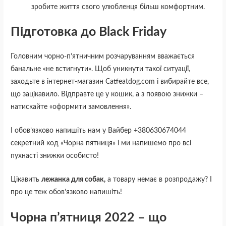
зробите життя свого улюбленця більш комфортним.
Підготовка до Black Friday
Головним чорно-п’ятничним розчаруванням вважається
банальне «не встигнути». Щоб уникнути такої ситуації,
заходьте в інтернет-магазин Catfeatdog.com і вибирайте все,
що зацікавило. Відправте це у кошик, а з появою знижки –
натискайте «оформити замовлення».
І обов’язково напишіть нам у Вайбер +380630674044
секретний код «Чорна пятниця» і ми напишемо про всі
пухнасті знижки особисто!
Цікавить
лежанка для собак
,
а товару немає в розпродажу? І
про це теж обов’язково напишіть!
Чорна п’ятниця 2022 – що