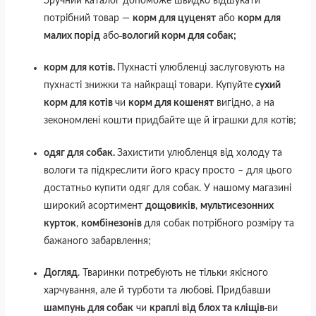
Зручний каталог допоможе швидко відшукати
потрібний товар —
корм для цуценят
або
корм для
малих порід
або
вологий корм для собак
;
корм для котів.
Пухнасті улюбленці заслуговують на
пухнасті знижки та найкращі товари. Купуйте
сухий
корм для котів
чи
корм для кошенят
вигідно, а на
зекономлені кошти придбайте ще й іграшки для котів;
одяг для собак.
Захистити улюбленця від холоду та
вологи та підкреслити його красу просто – для цього
достатньо купити одяг для собак. У нашому магазині
широкий асортимент
дощовиків
,
мультисезонних
курток
,
комбінезонів
для собак потрібного розміру та
бажаного забарвлення;
Догляд
. Тваринки потребують не тільки якісного
харчування, але й турботи та любові. Придбавши
шампунь для собак
чи
краплі від блох та кліщів
ви