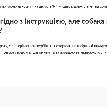
 потрібно наносити на шкіру в 3-4 місцях вздовж спини від хол
гідно з інструкцією, але собака
?
арату, спостерігається свербіж та почервоніння шкіри, які швидк
и препарат водою із шампунем та за порадою ветеринарного лік