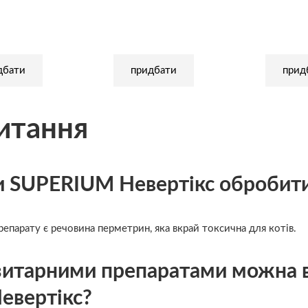
дбати
придбати
прид
итання
 SUPERIUM Невертікс обробити 
репарату є речовина перметрин, яка вкрай токсична для котів.
зитарними препаратами можна 
евертікс?