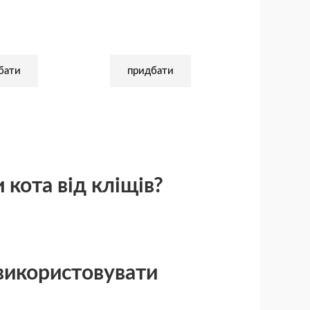
бати
придбати
кота від кліщів?
використовувати