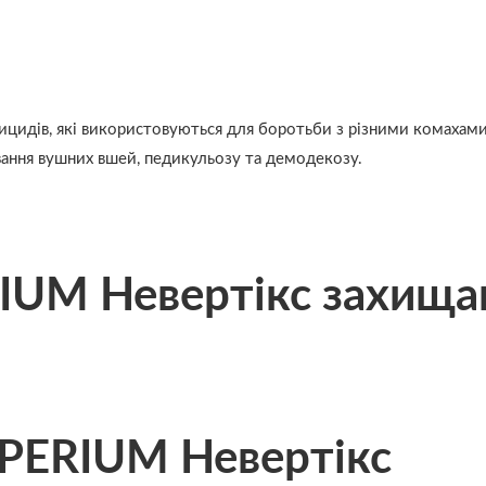
цидів, які використовуються для боротьби з різними комахами,
ання вушних вшей, педикульозу та демодекозу.
IUM Невертікс захища
PERIUM Невертікс