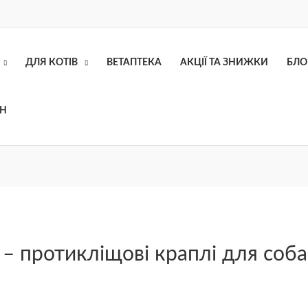
ДЛЯ КОТІВ
ВЕТАПТЕКА
АКЦІЇ ТА ЗНИЖКИ
БЛО
ОН
 – протикліщові краплі для соб