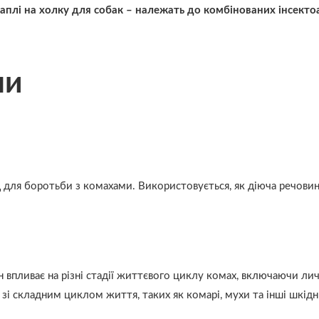
аплі на холку для собак – належать до комбінованих інсект
ни
для боротьби з комахами. Використовується, як діюча речовина 
ін впливає на різні стадії життєвого циклу комах, включаючи ли
і складним циклом життя, таких як комарі, мухи та інші шкідн