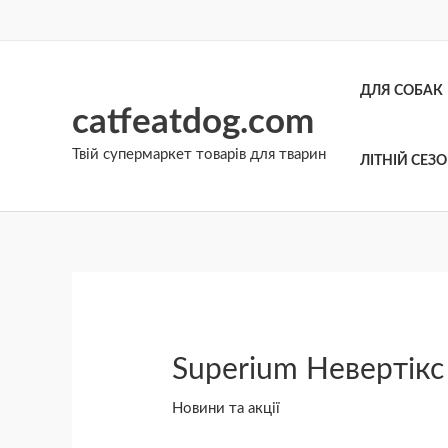
Перейти
до
вмісту
ДЛЯ СОБАК
catfeatdog.com
Твій супермаркет товарів для тварин
ЛІТНІЙ СЕЗ
Введіть
Назва*
Email*
Сайт
тут...
Superium Невертікс
Новини та акції