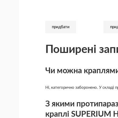
придбати
при
Поширені зап
Чи можна краплями
Ні, категорично заборонено. У складі п
З якими протипара
краплі SUPERIUM Н