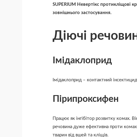
SUPERIUM Невертікс протикліщові кр
зовнішнього застосування.
Діючі речови
Імідаклоприд
Імідаклоприд – контактний інсектицид 
Пірипроксифен
Працює як інгібітор розвитку комах. В
речовина дуже ефективна проти комах з
тварин від вшей та кліщів.