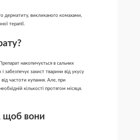
ого дерматиту, викликаного комахами,
ої терапії.
рату?
 Препарат накопичується в сальних
 і забезпечує захист тварини від укусу
 від частоти купання. Але, при
еобхідній кількості протягом місяця.
, щоб вони