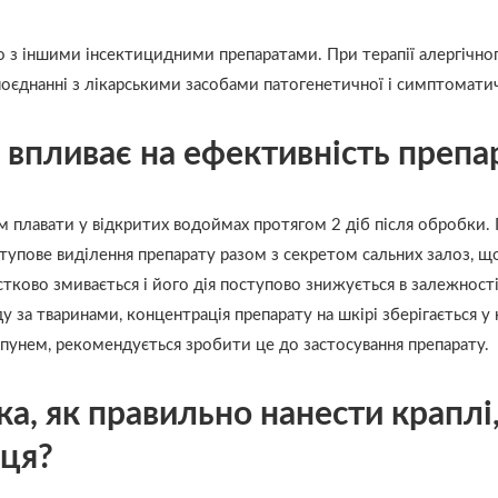
но з іншими інсектицидними препаратами. При терапії алергічн
оєднанні з лікарськими засобами патогенетичної і симптоматичн
 впливає на ефективність препа
їм плавати у відкритих водоймах протягом 2 діб після обробки.
ступове виділення препарату разом з секретом сальних залоз, що
тково змивається і його дія поступово знижується в залежності
за тваринами, концентрація препарату на шкірі зберігається у н
унем, рекомендується зробити це до застосування препарату.
ка, як правильно нанести краплі
ця?