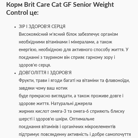
Корм Brit Care Cat GF Senior Weight
Control це:
ЗІР І ЗДОРОВ’Я СЕРЦЯ
Високоякісний м’ясний білок забезпечує організм
необхідними вітамінами і мінералами, а також
енергією, необхідною для активного способу життя. У
поєднанні з таурином він сприяє гарному зору і
здоров’ю серця.
ДОВГОЛІТТЯ І ЗДОРОВ’Я
Фрукти, трави і ягоди багаті на вітаміни та флавоноїди,
завдяки чому ваш котик
буде прекрасно виглядати, а також проживе довге і
здорове життя. Натуральні джерела
жирних кислот омега-3 та омега-6 сприяють блиску
шерсті і здоров’ю шкіри. Оптимальне
поєднання вітамінів і органічних мікроелементів
підтримує повсякденну активність і добре самопочуття