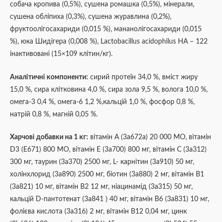
собача кропива (0,5%), сушена ромашка (0,5%), мінерали,
сушена обліпиха (0,3%), сушена журавлина (0,2%),
фруктоолігосахариди (0,015 %), мананолігосахариди (0,015
%), юка Шидігера (0,008 %), Lactobacillus acidophilus HA – 122
інактивовані (15×109 клітин/кг).
Аналітичні компоненти:
сирий протеїн 34,0 %, вміст жиру
15,0 %, сира клітковина 4,0 %, сира зола 9,5 %, волога 10,0 %,
омега-3 0,4 %, омега-6 1,2 %,кальцій 1,0 %, фосфор 0,8 %,
натрій 0,8 %, магній 0,05 %.
Харчові добавки на 1 кг:
вітамін А (3a672a) 20 000 МО, вітамін
D3 (E671) 800 МО, вітамін Е (3a700) 800 мг, вітамін С (3a312)
300 мг, таурин (3a370) 2500 мг, L- карнітин (3a910) 50 мг,
холінхлорид (3a890) 2500 мг, біотин (3a880) 2 мг, вітамін B1
(3a821) 10 мг, вітамін B2 12 мг, ніацинамід (3a315) 50 мг,
кальцій D-пантотенат (3a841 ) 40 мг, вітамін B6 (3a831) 10 мг,
фолієва кислота (3a316) 2 мг, вітамін B12 0,04 мг, цинк