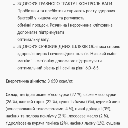
ЗДОРОВ’Я ТРАВНОГО ТРАКТУ І КОНТРОЛЬ ВАГИ
Пробіотики та пребіотики сприяють росту здорових
бактерій у кишечнику та регулюють
обмінні процеси. Розчинна і нерозчинна клітковина
допомагає підтримувати
оптимальну вагу.
ЗДОРОВ’Я СЕЧОВИВІДНИХ ШЛЯХІВ Обліпиха сприяє
здоров’ю нирок і сечовивідних шляхів. Низький вміст
магнію і L-метіоніну допомагає підтримувати
оптимальний рівень pH сечі на рівні 6,0–6,5.
Енергетична цінність:
3 650 ккал/кг.
Склад:
дегідратоване м’ясо курки (27 %), свіже м’ясо курки
(26 %), жовтий горох (22 %), сушені яблука (9%), курячий жир
(консервований токоферолами, 4 %), пивні дріжджі (3%),
насіння та полова псиліуму (2 %), лососеве масло (2 %),
гідролізована куряча печінка (2%), насіння льону (1%), сушена