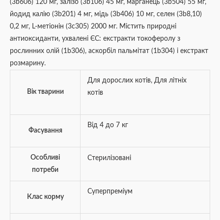
(3b606) 120 мг, залізо (3b106) 45 мг, марганець (3b504) 55 мг,
йодид калію (3b201) 4 мг, мідь (3b406) 10 мг, селен (3b8,10)
0,2 мг, L-метіонін (3c305) 2000 мг. Містить природні
антиоксиданти, ухвалені ЄС: екстракти токоферолу з
рослинних олій (1b306), аскорбіл пальмітат (1b304) і екстракт
розмарину.
Для дорослих котів
,
Для літніх
Вік тварини
котів
Від 4 до 7 кг
Фасування
Особливі
Стерилізовані
потреби
Суперпреміум
Клас корму