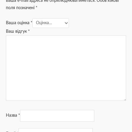
Ваша e-mail адреса не оприлюднюватиметься.
Обов’язкові
поля позначені
*
Ваша оцінка
*
Ваш відгук
*
Назва
*