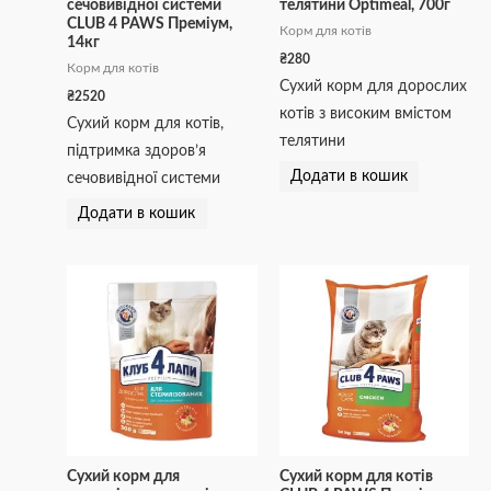
сечовивідної системи
телятини Optimeal, 700г
CLUB 4 PAWS Преміум,
Корм для котів
14кг
₴
280
Корм для котів
Сухий корм для дорослих
₴
2520
котів з високим вмістом
Сухий корм для котів,
телятини
підтримка здоров’я
Додати в кошик
сечовивідної системи
Додати в кошик
Сухий корм для
Сухий корм для котів