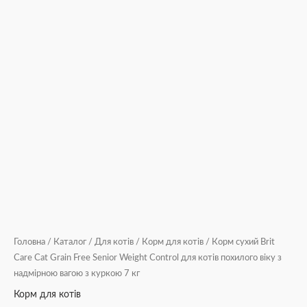
з
куркою
7
кг
кількість
Головна
/
Каталог
/
Для котів
/
Корм для котів
/ Корм сухий Brit
Care Cat Grain Free Senior Weight Control для котів похилого віку з
надмірною вагою з куркою 7 кг
Корм для котів