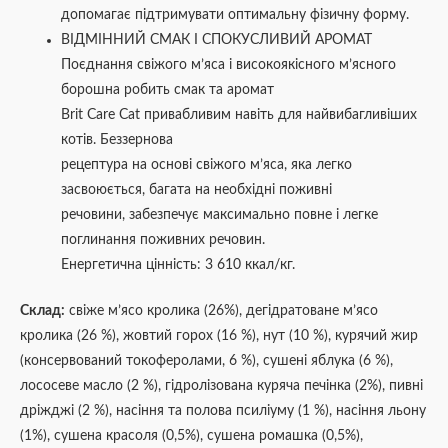
допомагає підтримувати оптимальну фізичну форму.
ВІДМІННИЙ СМАК І СПОКУСЛИВИЙ АРОМАТ
Поєднання свіжого м’яса і високоякісного м’ясного
борошна робить смак та аромат
Brit Care Cat привабливим навіть для найвибагливіших
котів. Беззернова
рецептура на основі свіжого м’яса, яка легко
засвоюється, багата на необхідні поживні
речовини, забезпечує максимально повне і легке
поглинання поживних речовин.
Енергетична цінність: 3 610 ккал/кг.
Склад:
свіже м’ясо кролика (26%), дегідратоване м’ясо
кролика (26 %), жовтий горох (16 %), нут (10 %), курячий жир
(консервований токоферолами, 6 %), сушені яблука (6 %),
лососеве масло (2 %), гідролізована куряча печінка (2%), пивні
дріжджі (2 %), насіння та полова псиліуму (1 %), насіння льону
(1%), сушена красоля (0,5%), сушена ромашка (0,5%),