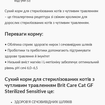
Відгуки (0)
Сухий корм для стерилізованих котів з чутливим травленням
– це гіпоалергенна рецептура зі свіжим кроликом для
дорослих стерилізованих котів з чутливим травленням.
Переваги корму:
• Обліпиха сприяє здоров’ю нирок і сечовивідних шляхів
• Пробіотики та пребіотики допомагають підтримувати
здорове травлення й імунітет
• Низький вміст магнію і L-метіоніну забезпечує оптимальний
рівень pH сечі 6,0–6,5
Сухий корм для стерилізованих котів з
чутливим травленням Brit Care Cat GF
Sterilized Sensitive це:
ЗДОРОВ’Я СЕЧОВИВІДНИХ ШЛЯХІВ