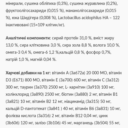
мінерали, сушена обліпиха (0,3%), сушена журавлина (0,2%),
фруктоолігосахариди (0,015 %), мананолігосахариди (0,015
%), юка Шидігера (0,008 %), Lactobacillus acidophilus HA – 122
інактивовані (15×109 клітин/кг).
Аналітичні компоненти:
сирий протеїн 31,0 %, вміст жиру
13,0 %, сира клітковина 3,0 %, сира зола 8,8 %, волога 10,0 %,
омега-3 0,4 %, омега-6 1,2 %,кальцій 0,8 %, фосфор 0,7%,
натрій 1,0 %, магній 0,04 %.
Харчові добавки на 1 кг:
вітамін А (3a672a) 20 000 МО, вітамін
D3 (E671) 800 МО, вітамін Е (3a700) 600 мг, вітамін С (3a312)
300 мг, таурин (3a370) 2500 мг, L- карнітин (3a910) 100 мг,
холінхлорид (3a890) 2500 мг, біотин (3a880) 2 мг, вітамін B1
(3a821) 10 мг, вітамін B2 12 мг, ніацинамід (3a315) 50 мг,
кальцій D-пантотенат (3a841 ) 40 мг, вітамін B6 (3a831) 10 мг,
фолієва кислота (3a316) 2 мг, вітамін B12 0,04 мг, цинк
(3b606) 120 мг, залізо (3b106) 45 мг, марганець (3b504) 55 мг,