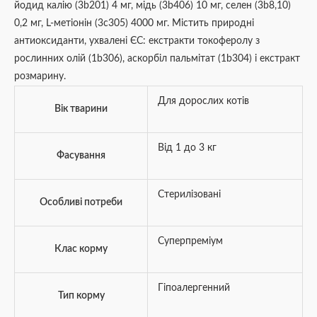
йодид калію (3b201) 4 мг, мідь (3b406) 10 мг, селен (3b8,10)
0,2 мг, L-метіонін (3c305) 4000 мг. Містить природні
антиоксиданти, ухвалені ЄС: екстракти токоферолу з
рослинних олій (1b306), аскорбіл пальмітат (1b304) і екстракт
розмарину.
Для дорослих котів
Вік тварини
Від 1 до 3 кг
Фасування
Стерилізовані
Особливі потреби
Суперпреміум
Клас корму
Гіпоалергенний
Тип корму