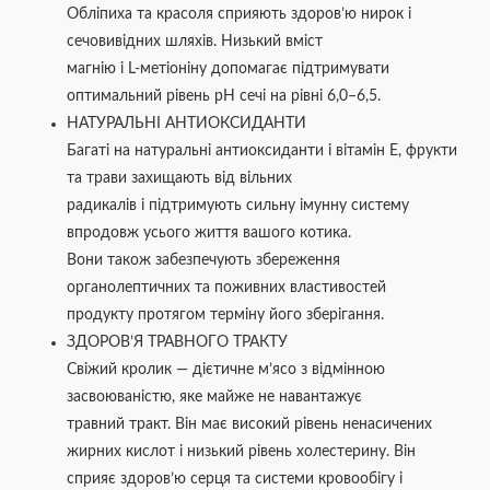
Обліпиха та красоля сприяють здоров’ю нирок і
сечовивідних шляхів. Низький вміст
магнію і L-метіоніну допомагає підтримувати
оптимальний рівень pH сечі на рівні 6,0–6,5.
НАТУРАЛЬНІ АНТИОКСИДАНТИ
Багаті на натуральні антиоксиданти і вітамін Е, фрукти
та трави захищають від вільних
радикалів і підтримують сильну імунну систему
впродовж усього життя вашого котика.
Вони також забезпечують збереження
органолептичних та поживних властивостей
продукту протягом терміну його зберігання.
ЗДОРОВ’Я ТРАВНОГО ТРАКТУ
Свіжий кролик — дієтичне м’ясо з відмінною
засвоюваністю, яке майже не навантажує
травний тракт. Він має високий рівень ненасичених
жирних кислот і низький рівень холестерину. Він
сприяє здоров’ю серця та системи кровообігу і