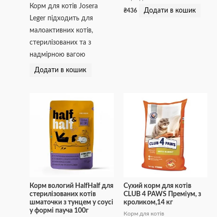
Корм для котів Josera
Додати в кошик
₴
436
Leger підходить для
малоактивних котів,
стерилізованих та з
надмірною вагою
Додати в кошик
Корм вологий HalfHalf для
Сухий корм для котів
стерилізованих котів
CLUB 4 PAWS Преміум, з
шматочки з тунцем у соусі
кроликом,14 кг
у формі пауча 100г
Корм для котів