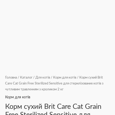
2
кг
кількість
Головна
/
Каталог
/
Для котів
/
Корм для котів
/ Корм сухий Brit
Care Cat Grain Free Sterilized Sensitive для стерилізованих котів з
чутливим травленням з кроликом 2 кг
Корм для котів
Корм сухий Brit Care Cat Grain
Free Sterilized Sensitive для