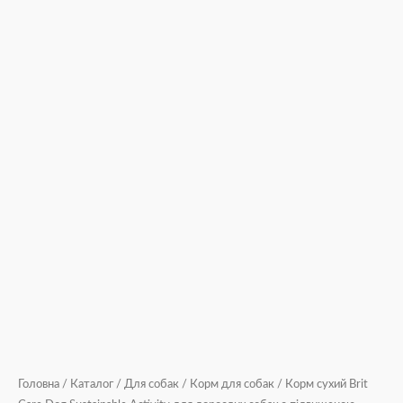
12
кг
кількість
Головна
/
Каталог
/
Для собак
/
Корм для собак
/ Корм сухий Brit