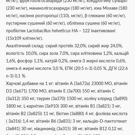
мг/кг), фруктоолігосахариди (230 мг/кг), хондроїтину сульфат
(230 мг/кг), мананолігосахариди (180 мг/кг), юка Мохаве (180
мг/кг), насіння розторопші (110). мг/кг), β-глюкани (60 мг/кг),
пустирник сушений (60 мг/кг), обліпиха сушена (60 мг/кг),
пробіотик Lactobacillus helveticus HA – 122 інактивовані
(15х109 клітин/кг).
Аналітичний склад: сирий протеїн 32,0%, сирий жир 24,0%,
вологість 10,0%, сира зола 7,0%, сира клітковина 1,2%, кальцій
1,6%, фосфор 1,1%, натрій 0,2%, омега-3 жирні кислоти 0,6%,
омега-6 жирні кислоти 3,0 %, EПК (20:5 n-3) 0,05 %, ДГК (22:6
n-3) 0,1 %.
Харчові добавки на 1 кг: вітамін А (3a672a) 23000 МО, вітамін
D3 (3a671) 1700 МО, вітамін Е (3a700) 550 мг, вітамін С
(3a312) 350 мг, таурин (3a370) 1500 мг, холіну хлорид (3a890)
1800 мг, L-карнітин (3a910) 300 мг, вітамін B1 (3a821) 3 мг,
вітамін B2 (3a825i) 11 мг, біотин (3a880) 4 мг, фолієва кислота
( 3a316) 1,4 мг, вітамін B6 (3a831) 3 мг, кальцію-D-пантотенат
(3a841) 30 мг, ніацинамід (3a315) 38 мг, вітамін B12 0,12 мг,