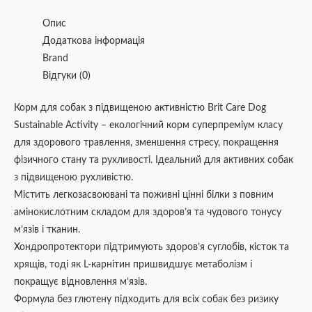
Опис
Додаткова інформація
Brand
Відгуки (0)
Корм для собак з підвищеною активністю Brit Care Dog
Sustainable Activity – екологічний корм суперпреміум класу
для здорового травлення, зменшення стресу, покращення
фізичного стану та рухливості. Ідеальний для активних собак
з підвищеною рухливістю.
Містить легкозасвоювані та поживні цінні білки з повним
амінокислотним складом для здоров’я та чудового тонусу
м’язів і тканин.
Хондропротектори підтримують здоров’я суглобів, кісток та
хрящів, тоді як L-карнітин пришвидшує метаболізм і
покращує відновлення м’язів.
Формула без глютену підходить для всіх собак без ризику