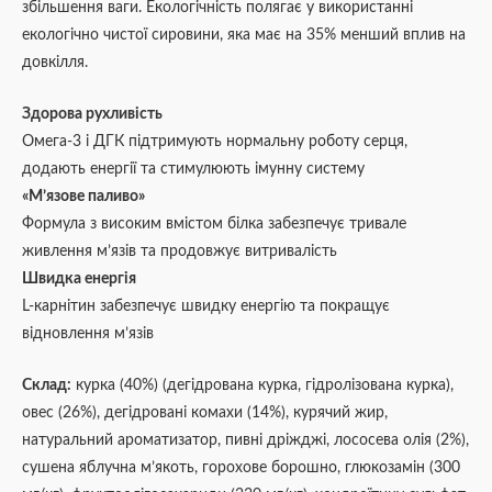
збільшення ваги. Екологічність полягає у використанні
екологічно чистої сировини, яка має на 35% менший вплив на
довкілля.
Здорова рухливість
Омега-3 і ДГК підтримують нормальну роботу серця,
додають енергії та стимулюють імунну систему
«М’язове паливо»
Формула з високим вмістом білка забезпечує тривале
живлення м’язів та продовжує витривалість
Швидка енергія
L-карнітин забезпечує швидку енергію та покращує
відновлення м’язів
Склад:
курка (40%) (дегідрована курка, гідролізована курка),
овес (26%), дегідровані комахи (14%), курячий жир,
натуральний ароматизатор, пивні дріжджі, лососева олія (2%),
сушена яблучна м’якоть, горохове борошно, глюкозамін (300