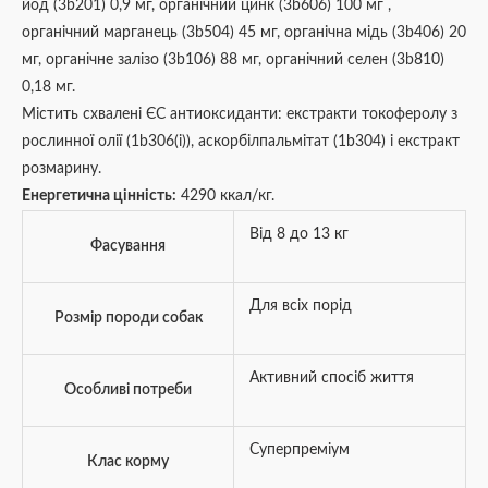
йод (3b201) 0,9 мг, органічний цинк (3b606) 100 мг ,
органічний марганець (3b504) 45 мг, органічна мідь (3b406) 20
мг, органічне залізо (3b106) 88 мг, органічний селен (3b810)
0,18 мг.
Містить схвалені ЄС антиоксиданти: екстракти токоферолу з
рослинної олії (1b306(i)), аскорбілпальмітат (1b304) і екстракт
розмарину.
Енергетична цінність:
4290 ккал/кг.
Від 8 до 13 кг
Фасування
Для всіх порід
Розмір породи собак
Активний спосіб життя
Особливі потреби
Суперпреміум
Клас корму