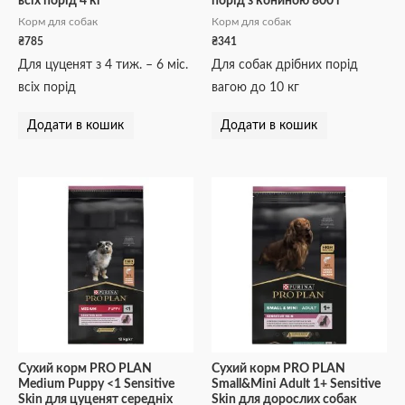
всіх порід 4 кг
порід з кониною 800 г
Корм для собак
Корм для собак
₴
785
₴
341
Для цуценят з 4 тиж. – 6 міс.
Для собак дрібних порід
всіх порід
вагою до 10 кг
Додати в кошик
Додати в кошик
Сухий корм PRO PLAN
Сухий корм PRO PLAN
Medium Puppy <1 Sensitive
Small&Mini Adult 1+ Sensitive
Skin для цуценят середніх
Skin для дорослих собак