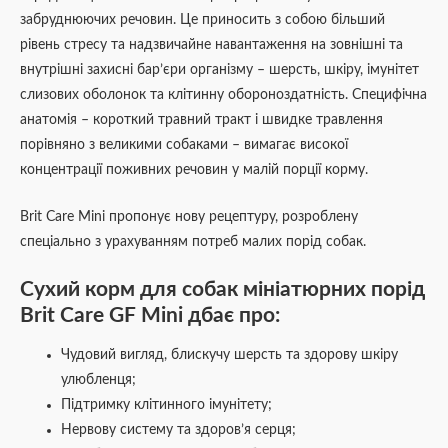
забруднюючих речовин. Це приносить з собою більший
рівень стресу та надзвичайне навантаження на зовнішні та
внутрішні захисні бар’єри організму – шерсть, шкіру, імунітет
слизових оболонок та клітинну обороноздатність. Специфічна
анатомія – короткий травний тракт і швидке травлення
порівняно з великими собаками – вимагає високої
концентрації поживних речовин у малій порції корму.
Brit Care Mini пропонує нову рецептуру, розроблену
спеціально з урахуванням потреб малих порід собак.
Сухий корм для собак мініатюрних порід
Brit Care GF Mini дбає про:
Чудовий вигляд, блискучу шерсть та здорову шкіру
улюбленця;
Підтримку клітинного імунітету;
Нервову систему та здоров’я серця;