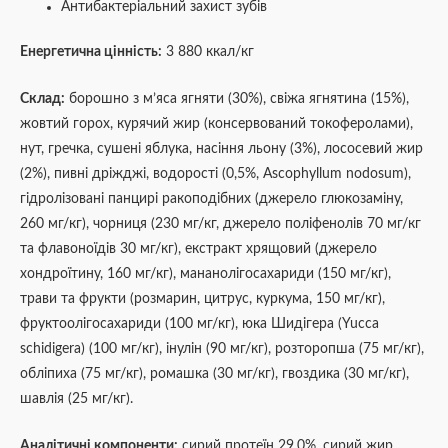
Антибактеріальний захист зубів
Енергетична цінність:
3 880 ккал/кг
Склад:
борошно з м’яса ягняти (30%), свіжа ягнятина (15%),
жовтий горох, курячий жир (консервований токоферолами),
нут, гречка, сушені яблука, насіння льону (3%), лососевий жир
(2%), пивні дріжджі, водорості (0,5%, Ascophyllum nodosum),
гідролізовані панцирі ракоподібних (джерело глюкозаміну,
260 мг/кг), чорниця (230 мг/кг, джерело поліфенолів 70 мг/кг
та флавоноїдів 30 мг/кг), екстракт хрящовий (джерело
хондроїтину, 160 мг/кг), мананолігосахариди (150 мг/кг),
трави та фрукти (розмарин, цитрус, куркума, 150 мг/кг),
фруктоолігосахариди (100 мг/кг), юка Шидігера (Yucca
schidigera) (100 мг/кг), інулін (90 мг/кг), розторопша (75 мг/кг),
обліпиха (75 мг/кг), ромашка (30 мг/кг), гвоздика (30 мг/кг),
шавлія (25 мг/кг).
Аналітичні компоненти:
сирий протеїн 29,0%, сирий жир