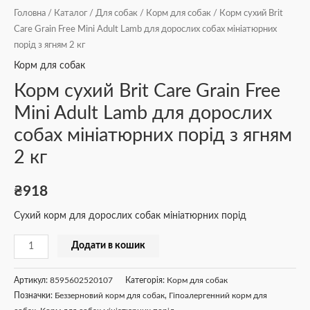
кг
Головна
/
Каталог
/
Для собак
/
Корм для собак
/ Корм сухий Brit
кількість
Care Grain Free Mini Adult Lamb для дорослих собах мініатюрних
порід з ягням 2 кг
Корм для собак
Корм сухий Brit Care Grain Free
Mini Adult Lamb для дорослих
собах мініатюрних порід з ягням
2 кг
₴
918
Сухий корм для дорослих собак мініатюрних порід
Додати в кошик
Артикул:
8595602520107
Категорія:
Корм для собак
Позначки:
Беззерновий корм для собак
,
Гіпоалергенний корм для