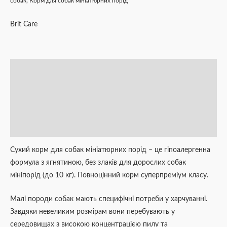
собак
,
Корм для собак мініатюрних порід
Brit Care
Опис
Додаткова інформація
Brand
Відгуки (0)
Сухий корм для собак мініатюрних порід – це гіпоалергенна
формула з ягнятиною, без злаків для дорослих собак
мініпорід (до 10 кг). Повноцінний корм суперпреміум класу.
Малі породи собак мають специфічні потреби у харчуванні.
Завдяки невеликим розмірам вони перебувають у
середовищах з високою концентрацією пилу та