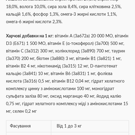
18,0%, волога 10,0%, сира зола 8,4%, сира клітковина 2,5%,
кальцій 1,6%, фосфор 1,3%, омега-3 жирні кислоти 1,1%,
омега-6 жирні кислоти 2,3%.
Харчові добавки на 1 кг:
вітамін A (3a672a) 20 000 МО, вітамін
D3 (E671) 1 500 МО, вітамін E (α-токоферол) (3a700) 500 мг,
вітамін C (3a312) 300 мг, холінхлорид (3a890) 700 мг, таурин
(3a370) 200 мг, біотин (3a880) 3 мг, вітамін B1 (3a821) 1 мг,
вітамін B2 4 мг, нікотинамід (3a315) 12 мг, D-пантотенат
кальцію (3a841) 10 мг, вітамін B6 (3a831) 1 мг, фолієва
кислота (3a316) 0,5 мг, вітамін B12 0,04 мг, гідрат хелатного
комплексу цинку з амінокислотами 100 мг, моногідрат
сульфата заліза 80 мг, оксид марганцю 40 мг, йодид калію
0,75 мг, гідрат хелатного комплексу міді з амінокислотами 15
мг, селен 0,2 мг
Фасування
Від 1 до 3 кг