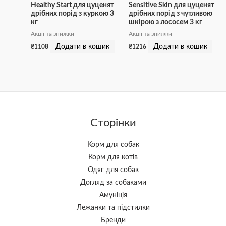
Healthy Start для цуценят
Sensitive Skin для цуценят
дрібних порід з куркою 3
дрібних порід з чутливою
кг
шкірою з лососем 3 кг
Акції та знижки
Акції та знижки
Додати в кошик
Додати в кошик
₴
1108
₴
1216
Сторінки
Корм для собак
Корм для котів
Одяг для собак
Догляд за собаками
Амуніція
Лежанки та підстилки
Бренди