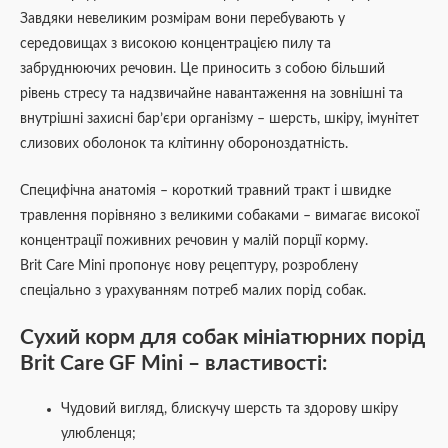
Завдяки невеликим розмірам вони перебувають у
середовищах з високою концентрацією пилу та
забруднюючих речовин. Це приносить з собою більший
рівень стресу та надзвичайне навантаження на зовнішні та
внутрішні захисні бар’єри організму – шерсть, шкіру, імунітет
слизових оболонок та клітинну обороноздатність.
Специфічна анатомія – короткий травний тракт і швидке
травлення порівняно з великими собаками – вимагає високої
концентрації поживних речовин у малій порції корму.
Brit Care Mini пропонує нову рецептуру, розроблену
спеціально з урахуванням потреб малих порід собак.
Сухий корм для собак мініатюрних порід
Brit Care GF Mini – властивості:
Чудовий вигляд, блискучу шерсть та здорову шкіру
улюбленця;