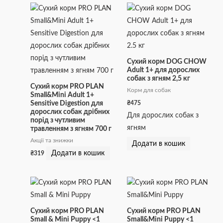
Сухий корм DOG CHOW
Adult 1+ для дорослих
собак з ягням 2,5 кг
Сухий корм PRO PLAN
Корм для собак
Small&Mini Adult 1+
₴
475
Sensitive Digestion для
дорослих собак дрібних
Для дорослих собак з
порід з чутливим
ягням
травленням з ягням 700 г
Акції та знижки
Додати в кошик
Додати в кошик
₴
319
Сухий корм PRO PLAN
Сухий корм PRO PLAN
Small & Mini Puppy <1
Small&Mini Puppy <1