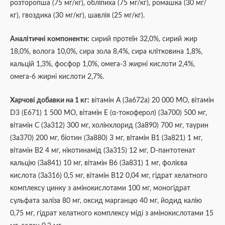
розторопша (75 мг/кг), обліпиха (75 мг/кг), ромашка (30 мг/
кг), гвоздика (30 мг/кг), шавлія (25 мг/кг).
Аналітичні компоненти:
сирий протеїн 32,0%, сирий жир
18,0%, волога 10,0%, сира зола 8,4%, сира клітковина 1,8%,
кальцій 1,3%, фосфор 1,0%, омега-3 жирні кислоти 2,4%,
омега-6 жирні кислоти 2,7%.
Харчові добавки на 1 кг:
вітамін A (3a672a) 20 000 МО, вітамін
D3 (E671) 1 500 МО, вітамін E (α-токоферол) (3a700) 500 мг,
вітамін C (3a312) 300 мг, холінхлорид (3a890) 700 мг, таурин
(3a370) 200 мг, біотин (3a880) 3 мг, вітамін B1 (3a821) 1 мг,
вітамін B2 4 мг, нікотинамід (3a315) 12 мг, D-пантотенат
кальцію (3a841) 10 мг, вітамін B6 (3a831) 1 мг, фолієва
кислота (3a316) 0,5 мг, вітамін B12 0,04 мг, гідрат хелатного
комплексу цинку з амінокислотами 100 мг, моногідрат
сульфата заліза 80 мг, оксид марганцю 40 мг, йодид калію
0,75 мг, гідрат хелатного комплексу міді з амінокислотами 15