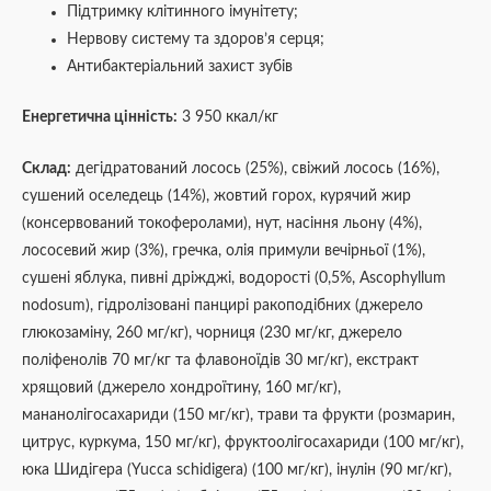
Підтримку клітинного імунітету;
Нервову систему та здоров’я серця;
Антибактеріальний захист зубів
Енергетична цінність:
3 950 ккал/кг
Склад:
дегідратований лосось (25%), свіжий лосось (16%),
сушений оселедець (14%), жовтий горох, курячий жир
(консервований токоферолами), нут, насіння льону (4%),
лососевий жир (3%), гречка, олія примули вечірньої (1%),
сушені яблука, пивні дріжджі, водорості (0,5%, Ascophyllum
nodosum), гідролізовані панцирі ракоподібних (джерело
глюкозаміну, 260 мг/кг), чорниця (230 мг/кг, джерело
поліфенолів 70 мг/кг та флавоноїдів 30 мг/кг), екстракт
хрящовий (джерело хондроїтину, 160 мг/кг),
мананолігосахариди (150 мг/кг), трави та фрукти (розмарин,
цитрус, куркума, 150 мг/кг), фруктоолігосахариди (100 мг/кг),
юка Шидігера (Yucca schidigera) (100 мг/кг), інулін (90 мг/кг),