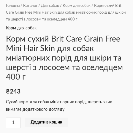
з
Головна
/
Каталог
/
Для собак
/
Корм для собак
/ Корм сухий Brit
лососем
Care Grain Free Mini Hair Skin для собак мніатюрних порід для шкіри
та
та шерсті з лососем та оселедцем 400 г
оселедцем
Корм для собак
400
Корм сухий Brit Care Grain Free
г
Mini Hair Skin для собак
кількість
мніатюрних порід для шкіри та
шерсті з лососем та оселедцем
400 г
₴
243
Сухий корм для собак мініатюрних порід, шерсть яких
вимагає додаткового догляду
Додати в кошик