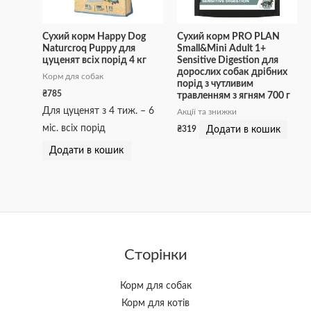
Сухий корм Happy Dog
Сухий корм PRO PLAN
Naturcroq Puppy для
Small&Mini Adult 1+
цуценят всіх порід 4 кг
Sensitive Digestion для
дорослих собак дрібних
Корм для собак
порід з чутливим
₴
785
травленням з ягням 700 г
Для цуценят з 4 тиж. – 6
Акції та знижки
міс. всіх порід
Додати в кошик
₴
319
Додати в кошик
Сторінки
Корм для собак
Корм для котів