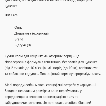
для собак
,
Корм для собак мініатюрних порід
,
Корм для
цуценят
Brit Care
Опис
Додаткова інформація
Brand
Відгуки (0)
Сухий корм для цуценят мініатюрних порід – це
гіпоалергенна формула з ягнятиною, без злаків для цуценят
(від 2 тижнів до 10 місяців) мініпорід (до 10 кг), вагітних сук
та собак, що годують. Повноцінний корм суперпреміум класу.
Малі породи собак мають специфічні потреби у харчуванні.
Завдяки невеликим розмірам вони перебувають у
середовищах з високою концентрацією пилу та
забруднюючих речовин. Це приносить з собою більший