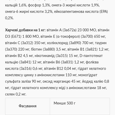
кальцій 1,6%, фосфор 1,3%, омега-3 жирні кислоти 1,9%,
омега-6 жирні кислоти 3,2%, ейкозапентаенова кислота (EPA)
0,2%.
Харчові добавки на 1 кг:
вітамін A (3a672a) 23 000 МО, вітамін
D3 (E671) 1 800 МО, вітамін E (α-токоферол) (3a700) 650 мг,
вітамін C (3a312) 350 мг, холінхлорид (3a890) 700 мг, таурин
(3a370) 220 мг, біотин (3a880) 3,5 мг, вітамін B1 (3a821) 1,2 мг,
вітамін B2 4,5 мг, нікотинамід (3a315) 15 мг, D-пантотенат
кальцію (3a841) 12 мг, вітамін B6 (3a831) 1,2 мг, фолієва
кислота (3a316) 0,6 мг, вітамін B12 0,04 мг, гідрат хелатного
комплексу цинку з амінокислотами 110 мг, моногідрат
сульфата заліза 90 мг, оксид марганцю 45 мг, йодид калію 0,8
мг, гідрат хелатного комплексу міді з амінокислотами 18 мг,
селен 0,2 мг.
Менше 500 г
Фасування