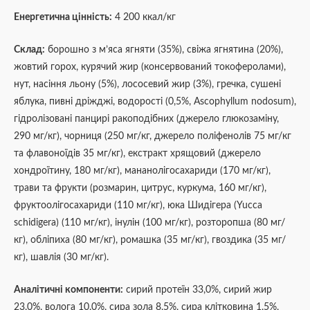
Енергетична цінність:
4 200 ккал/кг
Склад:
борошно з м’яса ягняти (35%), свіжа ягнятина (20%),
жовтий горох, курячий жир (консервований токоферолами),
нут, насіння льону (5%), лососевий жир (3%), гречка, сушені
яблука, пивні дріжджі, водорості (0,5%, Ascophyllum nodosum),
гідролізовані панцирі ракоподібних (джерело глюкозаміну,
290 мг/кг), чорниця (250 мг/кг, джерело поліфенолів 75 мг/кг
та флавоноїдів 35 мг/кг), екстракт хрящовий (джерело
хондроїтину, 180 мг/кг), мананолігосахариди (170 мг/кг),
трави та фрукти (розмарин, цитрус, куркума, 160 мг/кг),
фруктоолігосахариди (110 мг/кг), юка Шидігера (Yucca
schidigera) (110 мг/кг), інулін (100 мг/кг), розторопша (80 мг/
кг), обліпиха (80 мг/кг), ромашка (35 мг/кг), гвоздика (35 мг/
кг), шавлія (30 мг/кг).
Аналітичні компоненти:
сирий протеїн 33,0%, сирий жир
23,0%, волога 10,0%, сира зола 8,5%, сира клітковина 1,5%,