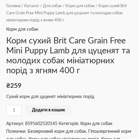
ягням
Головна
/
Каталог
/
Для собак
/
Корм для собак
/ Корм сухий Brit
400
Care Grain Free Mini Puppy Lamb для цуценят та молодих собак
г
мініатюрних порід з ягням 400 г
кількість
Корм для собак
Корм сухий Brit Care Grain Free
Mini Puppy Lamb для цуценят та
молодих собак мініатюрних
порід з ягням 400 г
₴
259
Сухий корм для цуценят мініатюрних порід
Додати в кошик
Артикул:
8595602520145
Категорія:
Корм для собак
Позначки:
Беззерновий корм для собак
,
Гіпоалергенний корм