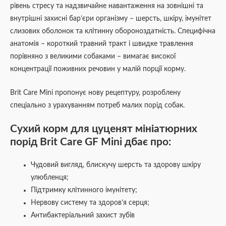
рівень стресу та надзвичайне навантаження на зовнішні та
внутрішні захисні бар’єри організму – шерсть, шкіру, імунітет
слизових оболонок та клітинну обороноздатність. Специфічна
анатомія – короткий травний тракт і швидке травлення
порівняно з великими собаками – вимагає високої
концентрації поживних речовин у малій порції корму.
Brit Care Mini пропонує нову рецептуру, розроблену
спеціально з урахуванням потреб малих порід собак.
Сухий корм для цуценят мініатюрних
порід Brit Care GF Mini дбає про:
Чудовий вигляд, блискучу шерсть та здорову шкіру
улюбленця;
Підтримку клітинного імунітету;
Нервову систему та здоров’я серця;
Антибактеріальний захист зубів