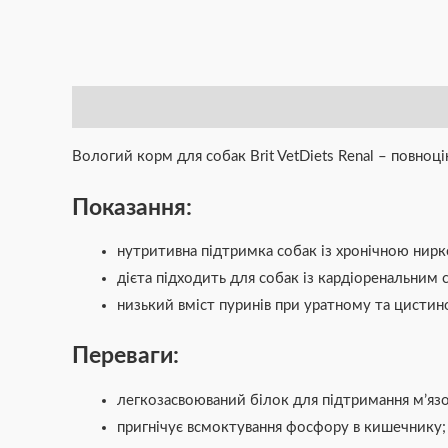
Опис
Додаткова інформація
Brand
Відгуки (0)
Вологий корм для собак Brit VetDiets Renal – повноц
Показання:
нутритивна підтримка собак із хронічною нир
дієта підходить для собак із кардіоренальним
низький вміст пуринів при уратному та цистин
Переваги:
легкозасвоюваний білок для підтримання м’язо
пригнічує всмоктування фосфору в кишечнику;