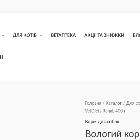
ДЛЯ КОТІВ
ВЕТАПТЕКА
АКЦІЇ ТА ЗНИЖКИ
БЛ
ОН
Вологий
Головна
/
Каталог
/
Для с
VetDiets Renal, 400 г
корм
для
Корм для собак
собак
Вологий корм
Brit