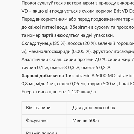
Проконсультуйтеся з ветеринаром з приводу викорис
VD – якщо він поєднується з сухим кормом Brit VD Do
Перед використанням або перед продовженням термі
до свіжої питної води. Зберігати в сухому та прохоло
та номер партії знаходяться на дні упаковки.
Склад:
тунець (35 %), лосось (20 %), зелений горошок 
%), мананолігосахариди (0,005 %), фруктоолігосахарид
Аналітичний склад: сирий протеїн 7,0 %, сирий жир 7,5
таурин 0,1 %, омега-3 0,3 %, омега-6 0,2 %.
Харчові добавки на 1 кг:
вітамін А 5000 МО, вітамін D
0,8 мг, мідь 1 мг, селен 0,05 мг, таурин 500 мг, L-ка+E
Енергетична цінність: 1 120 ккал/кг
Вік тварини
Для дорослих собак
Фасування
Менше 500 г
Розмір породи