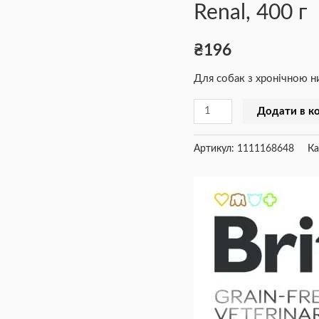
Renal, 400 г
VetDiets
Renal,
₴
196
400
г
Для собак з хронічною 
кількість
Додати в к
Артикул:
1111168648
Ка