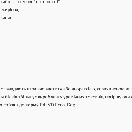
н або глютенової ентеропатії;
ожиріння;
тканин.
к страждають втратою апетиту або анорексією, спричиненою вп
м білків збільшує вироблення уремічних токсинів, погіршуючи ф
о собаки до корму Brit VD Renal Dog.