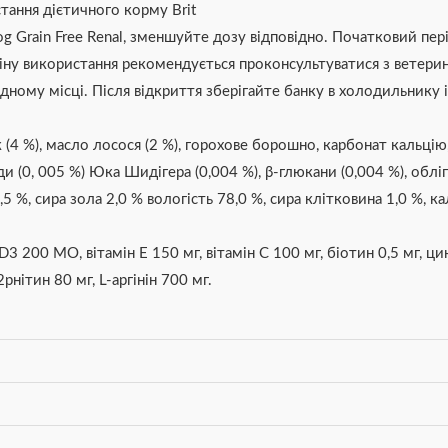
тання дієтичного корму Brit
g Grain Free Renal, зменшуйте дозу відповідно. Початковий пер
ну використання рекомендується проконсультуватися з ветерин
дному місці. Після відкриття зберігайте банку в холодильнику і
(4 %), масло лосося (2 %), горохове борошно, карбонат кальцію, 
и (0, 005 %) Юка Шидігера (0,004 %), β-глюкани (0,004 %), обліп
 %, сира зола 2,0 % вологість 78,0 %, сира клітковина 1,0 %, каль
3 200 МО, вітамін Е 150 мг, вітамін С 100 мг, біотин 0,5 мг, ци
2рнітин 80 мг, L-аргінін 700 мг.