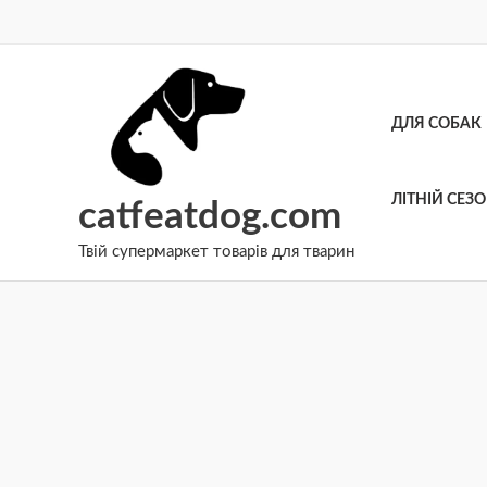
Перейти
до
вмісту
ДЛЯ СОБАК
ЛІТНІЙ СЕЗ
catfeatdog.com
Твій супермаркет товарів для тварин