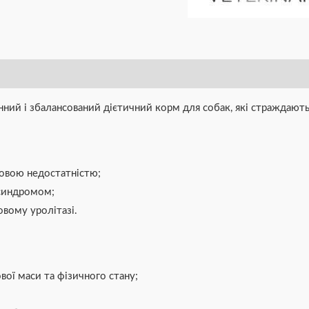
інний і збалансований дієтичний корм для собак, які страждают
ковою недостатністю;
 синдромом;
овому уролітазі.
вої маси та фізичного стану;