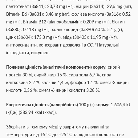
пантотенат (3а841): 23,73 mg (мг), ніацин (3а314): 29,6 mg (мг),
Вітамін В6 (3а831): 3,48 mg (мг), фолієва кислота (3а316): 0,52
mg (мг), Вітамін В12 (ціанокобаламін): 0,209 mg (мг), біотин
(3а880): 0,118 mg (мг), холін хлорид (3а890) 60 %: 5,1 g (г),
цинк (3b604): 173,3 mg (мг), мідь (3b405): 11,95 mg (мг),
антиоксиданти, консервант дозволені в ЄС. *Натуральні
інгредієнти, висушені.
Поживна цінність (аналітичні компоненти) корму:
сирий
протеїн 30 %, сирий жир 15 %, сира зола 6,7 %, сира
клітковина 2,2 %, кальцій 1,4 %, фосфор 1,1 %, омега-3 жирні
кислоти 0,36 %, омега-6 жирні кислоти 3,28 %.
Енергетична цінність (калорійність) 100 g (г) корму:
1 606,4 kJ
(кДж) (383,94 kkal (ккал)).
Зберігати в темному місці у закритому пакуванні за
температури від +5 ºС до +25 ºС та відносної вологості не