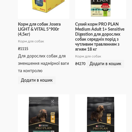
Корм для собак Josera
Сухий корм PRO PLAN
LIGHT & VITAL 5*900г
Medium Adult 1+ Sensitive
(4,5кг)
Digestion для дорослих
собак середніх порід з
Корм для собак
чутливим травленням з
₴
1115
ягням 18 кг
Для дорослих собак для
Корм для собак
зменшення надмірної ваги
Додати в кошик
₴
4270
та контролю
Додати в кошик