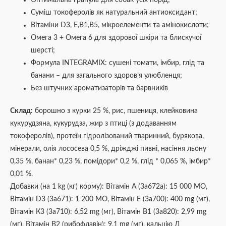
Суміш токоферолів як натуральний антиоксидант;
Вітаміни D3, E,B1,B5, мікроелементи та амінокислоти;
Омега 3 + Омега 6 для здорової шкіри та блискучої
шерсті;
Формула ІNTEGRAMIX: сушені томати, імбир, глід та
банани – для загального здоров’я улюбленця;
Без штучних ароматизаторів та барвників
Склад:
борошно з курки 25 %, рис, пшениця, клейковина
кукурудзяна, кукурудза, жир з птиці (з додаванням
токоферолів), протеїн гідролізований тваринний, бурякова,
мінерали, олія лососева 0,5 %, дріжджі пивні, насіння льону
0,35 %, банан* 0,23 %, помідори* 0,2 %, глід * 0,065 %, імбир*
0,01 %.
Добавки (на 1 kg (кг) корму): Вітамін А (3а672а): 15 000 МО,
Вітамін D3 (3а671): 1 200 МО, Вітамін Е (3а700): 400 mg (мг),
Вітамін К3 (3а710): 6,52 mg (мг), Вітамін В1 (3а820): 2,99 mg
(мг), Вітамін В2 (рибофлавін): 9,1 mg (мг), кальцію Д