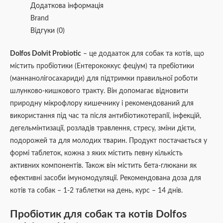
Додаткова інформація
Brand
Відгуки (0)
Dolfos Dolvit Probiotic
– це додааток для собак та котів, що
містить пробіотики (Ентерококкус феціум) та пребіотики
(маннанолігосахариди) для підтримки правильної роботи
шлунково-кишкового тракту. Він допомагає відновити
природну мікрофлору кишечнику і рекомендований для
використання під час та після антибіотикотерапії, інфекцій,
дегельмінтизації, розладів травлення, стресу, зміни дієти,
подорожей та для молодих тварин. Продукт постачається у
формі таблеток, кожна з яких містить певну кількість
активних компонентів. Також він містить бета-глюкани як
ефективні засоби імуномодуляції. Рекомендована доза для
котів та собак – 1-2 таблетки на день, курс – 14 днів.
Пробіотик для собак та котів Dolfos