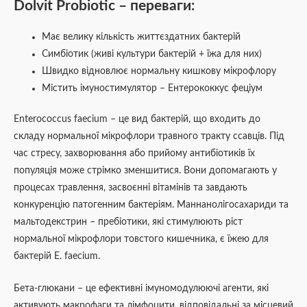
Dolvit Probiotic – переваги:
Має велику кількість життєздатних бактерій
Симбіотик (живі культури бактерій + їжа для них)
Швидко відновлює нормальну кишкову мікрофлору
Містить імуностимулятор – Ентерококкус феціум
Enterococcus faecium – це вид бактерій, що входить до
складу нормальної мікрофлори травного тракту ссавців. Під
час стресу, захворювання або прийому антибіотиків їх
популяція може стрімко зменшитися. Вони допомагають у
процесах травлення, засвоєнні вітамінів та завдають
конкуренцію патогенним бактеріям. Маннанолігосахариди та
мальтодекстрин – пребіотики, які стимулюють ріст
нормальної мікрофлори товстого кишечника, є їжею для
бактерій E. faecium.
Бета-глюкани – це ефективні імуномодулюючі агенти, які
активують макрофаги та лімфоцити, відповідальні за місцевий