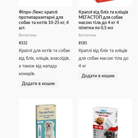
Фіпро-Люкс краплі
Краплі від бліх та кліщів
протипаразитарні для
МЕГАСТОП для собак
собак та котів 10-25 кг, 4
масою тіла до 4 кг 4
шт.
піпетки по 0,5 мл
Ветаптека
Ветаптека
₴
332
₴
185
Краплі для котів та собак
Краплі від бліх та кліщів
від бліх, кліщів, власоїдів,
для собак масою тіла до
а також від нападу
4 кг
комарів.
Додати в кошик
Додати в кошик