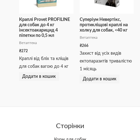
Краплі Provet PROFILINE
Суперіум Невертікс,
для собак до 4 кг
протикліщові краплі на
інсектоакарицид 4
холку для собак, <40 кг
піпетки по 0,5 мл
Ветаптека
Ветаптека
₴
266
₴
272
Захист від усіх видів
Краплі від бліх та кліщів
ектопаразитів тривалістю
для собак вагою до 4 кг
1 місяць
Додати в кошик
Додати в кошик
Сторінки
Корм для собак