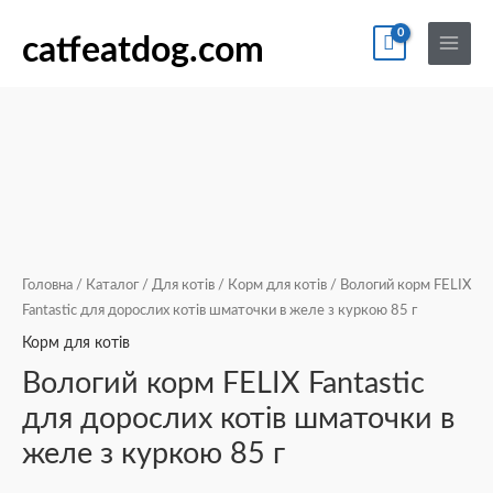
Перейти
По
Main
Вологий
до
catfeatdog.com
Menu
корм
вмісту
FELIX
Fantastic
для
дорослих
котів
шматочки в
желе
з
Головна
/
Каталог
/
Для котів
/
Корм для котів
/ Вологий корм FELIX
куркою
Fantastic для дорослих котів шматочки в желе з куркою 85 г
85
Корм для котів
г
Вологий корм FELIX Fantastic
кількість
для дорослих котів шматочки в
желе з куркою 85 г