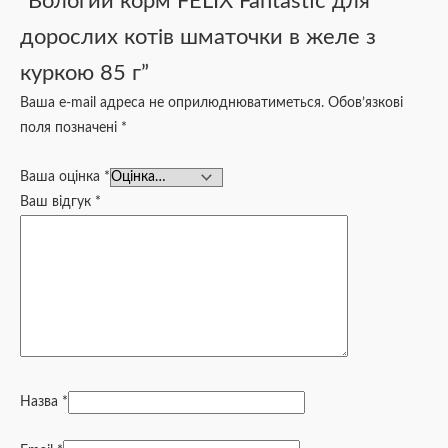
“Вологий корм FELIX Fantastic для
дорослих котів шматочки в желе з
куркою 85 г”
Ваша e-mail адреса не оприлюднюватиметься.
Обов’язкові
поля позначені
*
Ваша оцінка
*
Ваш відгук
*
Назва
*