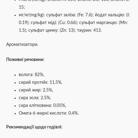
15;
мг/кг(mg/kg): сульфат заліза: (Fe: 7.6); йодат кальцію: (I:
0.19); сульфат міді: (Cu: 0.66); сульфат марганцю: (Mn:
1.5); сульфат цинку: (Zn: 13); таурин: 413.
Ароматизатори.
Поживні речовини:
волога: 82%,
сирий протеїн: 11.5%,
сирий жир: 2.5%,
сира зола: 2.5%,
сира клітковина: 0.05%,
Омега-6 жирні кислоти: 0.4%.
Рекомендації щодо годівлі: