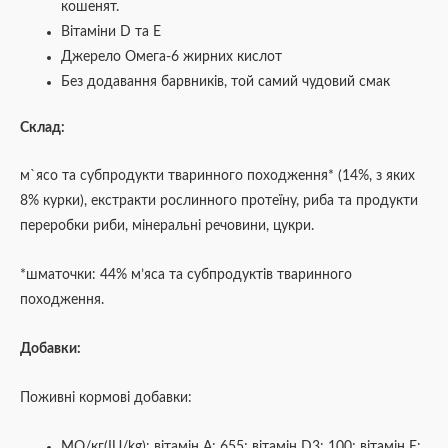
кошенят.
Вітаміни D та E
Джерело Омега-6 жирних кислот
Без додавання барвників, той самий чудовий смак
Склад:
м`ясо та субпродукти тваринного походження* (14%, з яких
8% курки), екстракти рослинного протеїну, риба та продукти
переробки риби, мінеральні речовини, цукри.
*шматочки: 44% м’яса та субпродуктів тваринного
походження.
Добавки:
Поживні кормові добавки:
МО/кг(IU/kg): вітамін А: 655; вітамін D3: 100; вітамін Е: