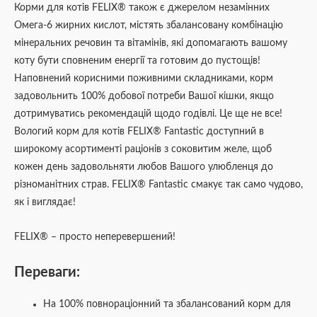
Корми для котів FELIX® також є джерелом незамінних
Омега-6 жирних кислот, містять збалансовану комбінацію
мінеральних речовин та вітамінів, які допомагають вашому
коту бути сповненим енергії та готовим до пустощів!
Наповнений корисними поживними складниками, корм
задовольнить 100% добової потреби Вашої кішки, якщо
дотримуватись рекомендацій щодо годівлі. Це ще не все!
Вологий корм для котів FELIX® Fantastic доступний в
широкому асортименті раціонів з соковитим желе, щоб
кожен день задовольняти любов Вашого улюбленця до
різноманітних страв. FELIX® Fantastic смакує так само чудово,
як і виглядає!
FELIX® – просто неперевершений!
Переваги:
На 100% повнораціонний та збалансований корм для