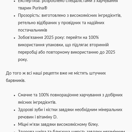
Експертиза: розроблено спеціалістами з харчування
тварин Purina®
Прозорість: виготовлено з високоякісних інгредієнтів,
ретельно відібраних у провідних та надійних
постачальників
Зобов’язання 2025 року: перейти на 100%
використання упаковки, що підлягає вторинній
переробці або повторному використанню до 2025
року.
До того ж всі наші рецепти вже не містять штучних
барвників.
Смачне та 100% повнораціонне харчування з добірних
якісних інгредієнтів.
Здорові зуби і кістки завдяки необхідним мінеральних
речовин і вітаміну D.
Міцні м’язи завдяки високоякісному білку.
Здорова шкіра та блискуча шерсть завдяки незамінним