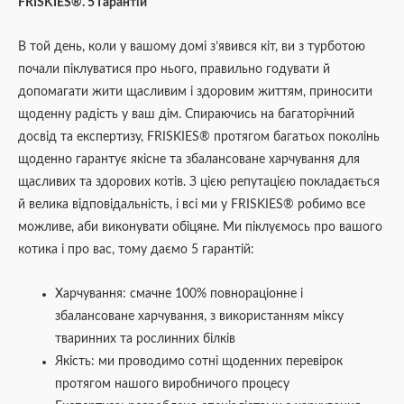
FRISKIES®. 5 Гарантій
В той день, коли у вашому домі з’явився кіт, ви з турботою
почали піклуватися про нього, правильно годувати й
допомагати жити щасливим і здоровим життям, приносити
щоденну радість у ваш дім. Спираючись на багаторічний
досвід та експертизу, FRISKIES® протягом багатьох поколінь
щоденно гарантує якісне та збалансоване харчування для
щасливих та здорових котів. З цією репутацією покладається
й велика відповідальність, і всі ми у FRISKIES® робимо все
можливе, аби виконувати обіцяне. Ми піклуємось про вашого
котика і про вас, тому даємо 5 гарантій:
Харчування: смачне 100% повнораціонне і
збалансоване харчування, з використанням міксу
тваринних та рослинних білків
Якість: ми проводимо сотні щоденних перевірок
протягом нашого виробничого процесу