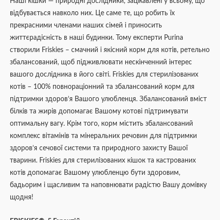
Наші кішки — природні дослідники, зацікавлені у всьому, що
відбувається навколо них. Це саме те, що робить їх
прекрасними членами наших сімей і приносить
життєрадісність в наші будинки. Тому експерти Purina
створили Friskies – смачний і якісний корм для котів, ретельно
збалансований, щоб підживлювати нескінченний інтерес
вашого дослідника в його світі. Friskies для стерилізованих
котів – 100% повнораціонний та збалансований корм для
підтримки здоров’я Вашого улюбленця. Збалансований вміст
білків та жирів допомагає Вашому котові підтримувати
оптимальну вагу. Крім того, корм містить збалансований
комплекс вітамінів та мінеральних речовин для підтримки
здоров’я сечової системи та природного захисту Вашої
тварини. Friskies для стерилізованих кішок та кастрованих
котів допомагає Вашому улюбленцю бути здоровим,
бадьорим і щасливим та наповнювати радістю Вашу домівку
щодня!