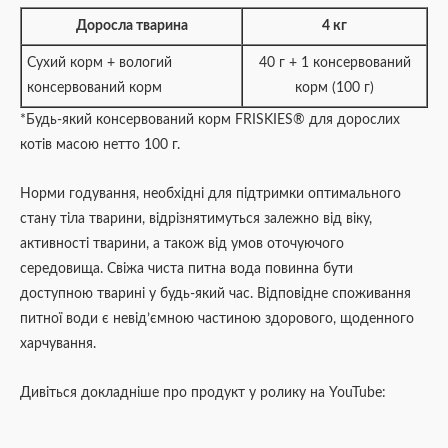
Доросла тварина
4 кг
Сухий корм + вологий
40 г + 1 консервований
консервований корм
корм (100 г)
*Будь-який консервований корм FRISKIES® для дорослих
котів масою нетто 100 г.
Норми годування, необхідні для підтримки оптимального
стану тіла тварини, відрізнятимуться залежно від віку,
активності тварини, а також від умов оточуючого
середовища. Свіжа чиста питна вода повинна бути
доступною тварині у будь-який час. Відповідне споживання
питної води є невід’ємною частиною здорового, щоденного
харчування.
Дивіться докладніше про продукт у ролику на YouTube: