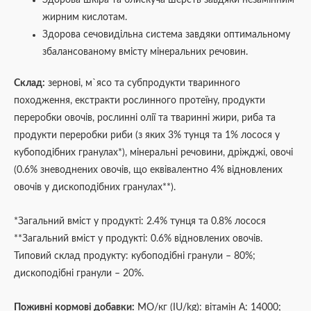
жирним кислотам.
Здорова сечовидільна система завдяки оптимальному
збалансованому вмісту мінеральних речовин.
Склад:
зернові, м`ясо та субпродукти тваринного
походження, екстракти рослинного протеїну, продукти
переробки овочів, рослинні олії та тваринні жири, риба та
продукти переробки риби (з яких 3% тунця та 1% лосося у
кубоподібних гранулах*), мінеральні речовини, дріжджі, овочі
(0.6% зневоднених овочів, що еквівалентно 4% відновлених
овочів у дископодібних гранулах**).
*Загальний вміст у продукті: 2.4% тунця та 0.8% лосося
**Загальний вміст у продукті: 0.6% відновлених овочів.
Типовий склад продукту: кубоподібні гранули – 80%;
дископодібні гранули – 20%.
Поживні кормові добавки:
МО/кг (IU/kg): вітамін А: 14000;