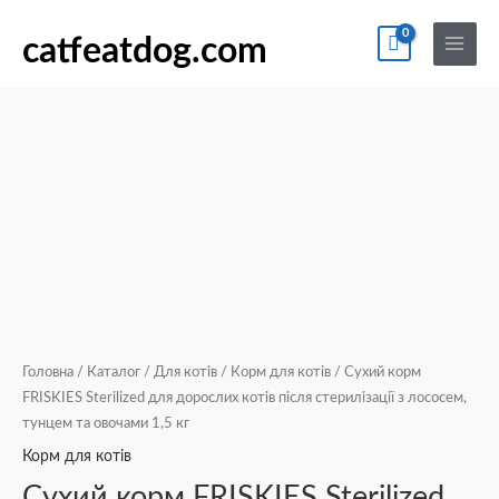
Перейти
По
Main
Сухий
до
catfeatdog.com
Menu
корм
вмісту
FRISKIES
Sterilized
для
дорослих
котів
після
стерилізації
з
лососем,
тунцем
та
Головна
/
Каталог
/
Для котів
/
Корм для котів
/ Сухий корм
овочами
FRISKIES Sterilized для дорослих котів після стерилізації з лососем,
тунцем та овочами 1,5 кг
1,5
кг
Корм для котів
кількість
Сухий корм FRISKIES Sterilized