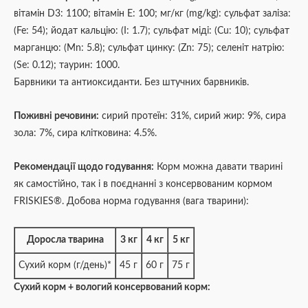
вітамін D3: 1100; вітамін Е: 100; мг/кг (mg/kg): сульфат заліза:
(Fe: 54); йодат кальцію: (I: 1.7); сульфат міді: (Cu: 10); сульфат
марганцю: (Mn: 5.8); сульфат цинку: (Zn: 75); селеніт натрію:
(Se: 0.12); таурин: 1000.
Барвники та антиоксиданти. Без штучних барвників.
Поживні речовини:
сирий протеїн: 31%, сирий жир: 9%, сира
зола: 7%, сира клітковина: 4.5%.
Рекомендації щодо годування:
Корм можна давати тварині
як самостійно, так і в поєднанні з консервованим кормом
FRISKIES®. Добова норма годування (вага тварини):
Доросла тварина
3 кг
4 кг
5 кг
Сухий корм (г/день)*
45 г
60 г
75 г
Сухий корм + вологий консервований корм: