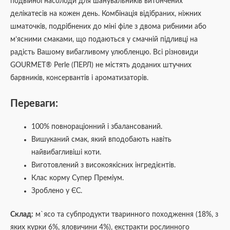
подвійної насолоди для шанувальників витончених
делікатесів на кожен день. Комбінація відібраних, ніжних
шматочків, подрібнених до міні філе з двома рибними або
м’ясними смаками, що подаються у смачній підливці на
радість Вашому вибагливому улюбленцю. Всі різновиди
GOURMET® Perle (ПЕРЛ) не містять доданих штучних
барвників, консервантів і ароматизаторів.
Переваги:
100% повнораціонний і збалансований.
Вишуканий смак, який вподобають навіть
найвибагливіші коти.
Виготовлений з високоякісних інгредієнтів.
Клас корму Супер Преміум.
Зроблено у ЄС.
Склад:
м`ясо та субпродукти тваринного походження (18%, з
яких курки 6%, яловичини 4%), екстракти рослинного