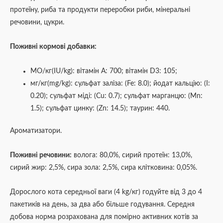
протеїну, риба та продукти переробки риби, мінеральні
речовини, цукри.
Поживні кормові добавки:
МО/кг(IU/kg): вітамін А: 700; вітамін D3: 105;
мг/кг(mg/kg): сульфат заліза: (Fe: 8.0); йодат кальцію: (I:
0.20); сульфат міді: (Cu: 0.7); сульфат марганцю: (Mn:
1.5); сульфат цинку: (Zn: 14.5); таурин: 440.
Aроматизатори.
Поживні речовини:
волога: 80,0%, сирий протеїн: 13,0%,
сирий жир: 2,5%, сира зола: 2,5%, сира клітковина: 0,05%.
Дорослого кота середньої ваги (4 kg/кг) годуйте від 3 до 4
пакетиків на день, за два або більше годування. Середня
добова норма розрахована для помірно активних котів за