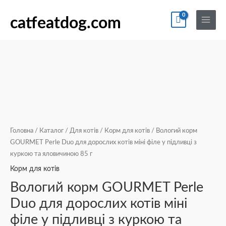
Перейти
По
Main
Вологий
до
catfeatdog.com
Menu
корм
вмісту
GOURMET
Perle
Duo
для
дорослих
котів
міні
філе
Головна
/
Каталог
/
Для котів
/
Корм для котів
/ Вологий корм
у
GOURMET Perle Duo для дорослих котів міні філе у підливці з
куркою та яловичиною 85 г
підливці
з
Корм для котів
куркою
Вологий корм GOURMET Perle
та
Duo для дорослих котів міні
яловичиною
філе у підливці з куркою та
85