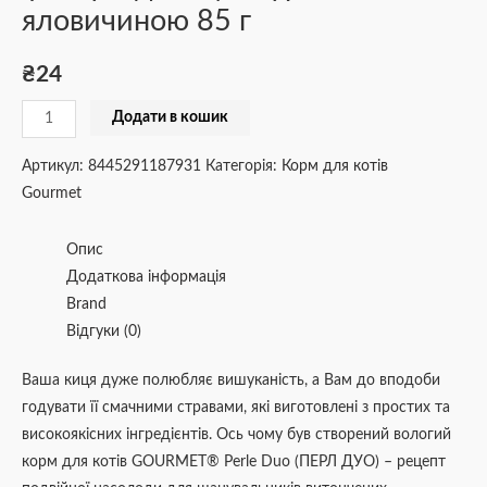
г
яловичиною 85 г
кількість
₴
24
Додати в кошик
Артикул:
8445291187931
Категорія:
Корм для котів
Gourmet
Опис
Додаткова інформація
Brand
Відгуки (0)
Ваша киця дуже полюбляє вишуканість, а Вам до вподоби
годувати її смачними стравами, які виготовлені з простих та
високоякісних інгредієнтів. Ось чому був створений вологий
корм для котів GOURMET® Perle Duo (ПЕРЛ ДУО) – рецепт