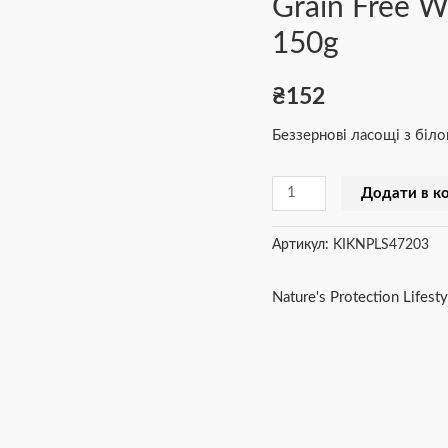
Grain Free Wh
молодих
150g
собак
всіх
₴
152
порід
Grain
Беззернові ласощі з біл
Free
White
Додати в к
fish
Active
Артикул:
KIKNPLS47203
&
Fresh,
Nature's Protection Lifesty
150g
кількість