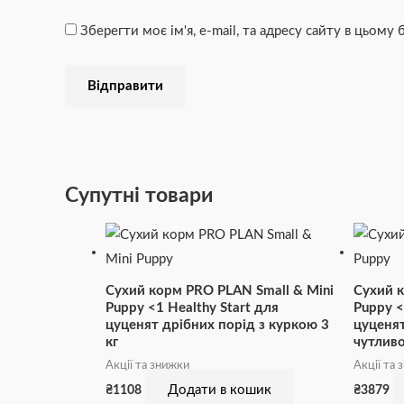
Зберегти моє ім'я, e-mail, та адресу сайту в цьому
Супутні товари
Сухий корм PRO PLAN Small & Mini
Сухий 
Puppy <1 Healthy Start для
Puppy <
цуценят дрібних порід з куркою 3
цуценят
кг
чутливо
Акції та знижки
Акції та 
Додати в кошик
₴
1108
₴
3879