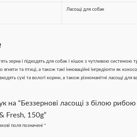
Ласощі для собак
e
ять зерна і підходять для собак і кішок з чутливою системою тр
ясо ягняти та птиці, а також такі інноваційні інгредієнти як кок
входять сухі та вологі корми, а також різноманітні ласощі для 
ук на “Беззернові ласощі з білою рибою
 & Fresh, 150g”
зкові поля позначені
*