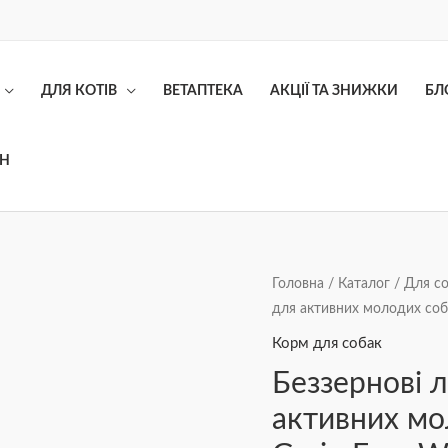
ДЛЯ КОТІВ
ВЕТАПТЕКА
АКЦІЇ ТА ЗНИЖКИ
БЛ
ОН
Беззернові
Головна
/
Каталог
/
Для с
для активних молодих собак
ласощі
з
Корм для собак
білою
Беззернові 
рибою
активних мо
для
активних