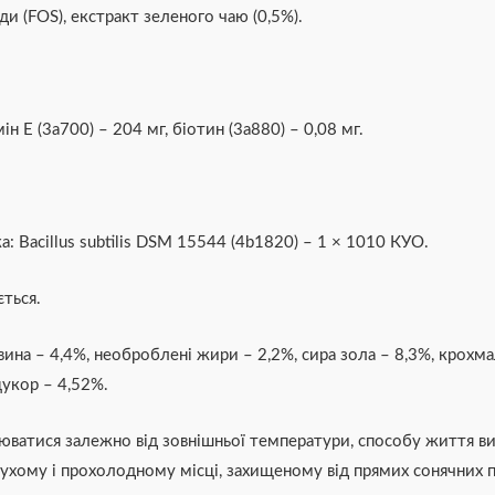
ди (FOS), екстракт зеленого чаю (0,5%).
ін Е (3a700) – 204 мг, біотин (3a880) – 0,08 мг.
 Bacillus subtilis DSM 15544 (4b1820) – 1 × 1010 КУО.
ється.
ина – 4,4%, необроблені жири – 2,2%, сира зола – 8,3%, крохмаль
цукор – 4,52%.
ватися залежно від зовнішньої температури, способу життя вих
сухому і прохолодному місці, захищеному від прямих сонячних п