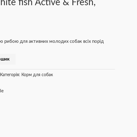
ite fish Active & Fresh,
ою рибою для активних молодих собак всіх порід
ошик
Категорія:
Корм для собак
le