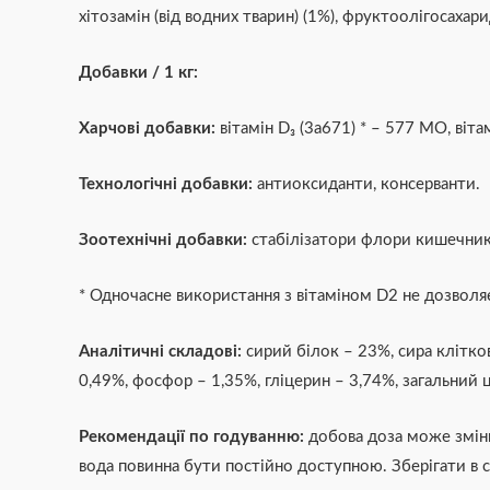
хітозамін (від водних тварин) (1%), фруктоолігосахари
Добавки / 1 кг:
Харчові добавки:
вітамін D₃ (3a671) * – 577 МО, вітам
Технологічні добавки:
антиоксиданти, консерванти.
Зоотехнічні добавки:
стабілізатори флори кишечника:
* Одночасне використання з вітаміном D2 не дозволя
Аналітичні складові:
сирий білок – 23%, сира клітков
0,49%, фосфор – 1,35%, гліцерин – 3,74%, загальний 
Рекомендації по годуванню:
добова доза може зміню
вода повинна бути постійно доступною. Зберігати в 