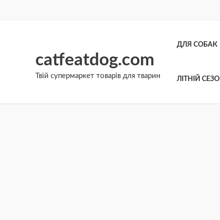
Перейти
до
вмісту
ДЛЯ СОБАК
catfeatdog.com
Твій супермаркет товарів для тварин
ЛІТНІЙ СЕЗ