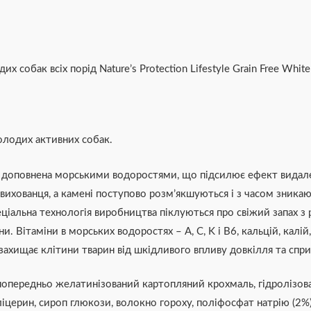
собак всіх порід Nature’s Protection Lifestyle Grain Free White f
молодих активних собак.
 доповнена морськими водоростями, що підсилює ефект видален
 вихованця, а камені поступово розм’якшуються і з часом зника
ціальна технологія виробництва піклуються про свіжий запах з 
 Вітаміни в морських водоростях – A, C, K і B6, кальцій, калій
захищає клітини тварин від шкідливого впливу довкілля та спри
 попередньо желатинізований картопляний крохмаль, гідролізован
ліцерин, сироп глюкози, волокно гороху, поліфосфат натрію (2%)