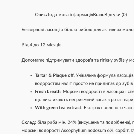
Опис
Додаткова інформація
Brand
Відгуки (0)
Беззернові ласощі з білою рибою для активних молодих 
Від 4 до 12 місяців.
Допомагає підтримувати здоров’я та гігієну зубів у 
Tartar & Plaque off.
Унікальна формула ласощів
водоростям наліт просто не прилипає до зубів
Fresh breath.
Морські водорості в ласощах і спе
що викликають неприємний запах з рота тварини.
With green tea extract.
Екстракт зеленого чаю 
Склад
: біла риба мін. 24% (висушена та подрібнена),
морські водорості Ascophyllum nodosum 6%, сорбіт, г