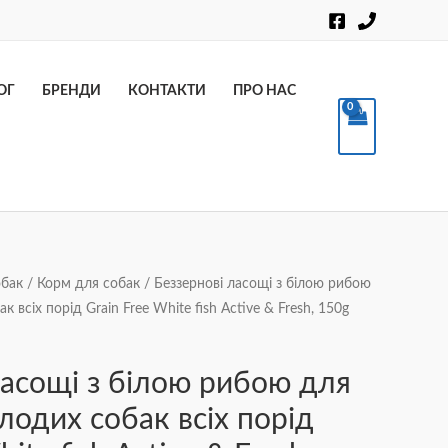
Пошук
ОГ
БРЕНДИ
КОНТАКТИ
ПРО НАС
обак
/
Корм для собак
/ Беззернові ласощі з білою рибою
 всіх порід Grain Free White fish Active & Fresh, 150g
ласощі з білою рибою для
лодих собак всіх порід