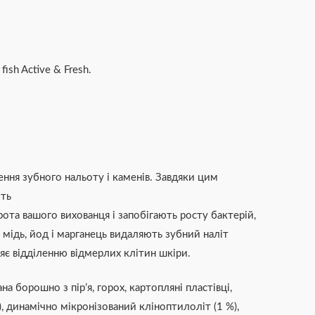
ish Active & Fresh.
ня зубного нальоту і каменів. Завдяки цим
ють
рота вашого вихованця і запобігають росту бактерій,
, мідь, йод і марганець видаляють зубний наліт
яє відділенню відмерлих клітин шкіри.
а борошно з пір’я, горох, картопляні пластівці,
, динамічно мікронізований кліноптилоліт (1 %),