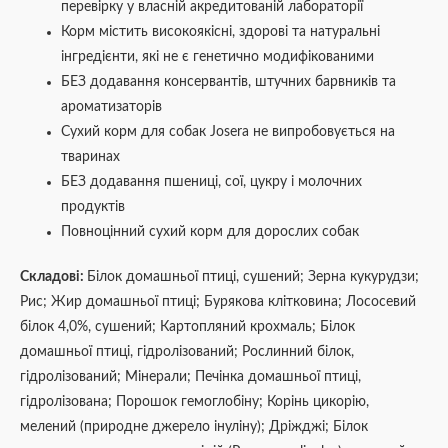
перевірку у власній акредитованій лабораторії
Корм містить високоякісні, здорові та натуральні
інгредієнти, які не є генетично модифікованими
БЕЗ додавання консервантів, штучних барвників та
ароматизаторів
Сухий корм для собак Josera не випробовується на
тваринах
БЕЗ додавання пшениці, сої, цукру і молочних
продуктів
Повноцінний сухий корм для дорослих собак
Складові
:
Білок домашньої птиці, сушений; Зерна кукурудзи;
Рис; Жир домашньої птиці; Бурякова клітковина; Лососевий
білок 4,0%, сушений; Картопляний крохмаль; Білок
домашньої птиці, гідролізований; Рослинний білок,
гідролізований; Мінерали; Печінка домашньої птиці,
гідролізована; Порошок гемоглобіну; Корінь цикорію,
мелений (природне джерело інуліну); Дріжджі; Білок