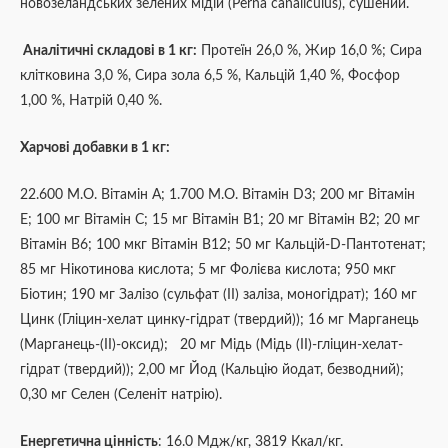
новозеландських зелених мідій (Perna canaliculus), сушений.
Аналітичні складові в 1 кг:
Протеїн 26,0 %, Жир 16,0 %; Сира
клітковина 3,0 %, Сира зола 6,5 %, Кальцій 1,40 %, Фосфор
1,00 %, Натрій 0,40 %.
Харчові добавки в 1 кг:
22.600 М.О. Вітамін A; 1.700 М.О. Вітамін D3; 200 мг Вітамін
E; 100 мг Вітамін C; 15 мг Вітамін B1; 20 мг Вітамін B2; 20 мг
Вітамін B6; 100 мкг Вітамін B12; 50 мг Кальцій-D-Пантотенат;
85 мг Нікотинова кислота; 5 мг Фолієва кислота; 950 мкг
Біотин; 190 мг Залізо (сульфат (ІІ) заліза, моногідрат); 160 мг
Цинк (Гліцин-хелат цинку-гідрат (твердий)); 16 мг Марганець
(Марганець-(II)-оксид); 20 мг Мідь (Мідь (II)-гліцин-хелат-
гідрат (твердий)); 2,00 мг Йод (Кальцію йодат, безводний);
0,30 мг Селен (Селеніт натрію).
Енергетична цінність
: 16.0 Мдж/кг, 3819 Ккал/кг.