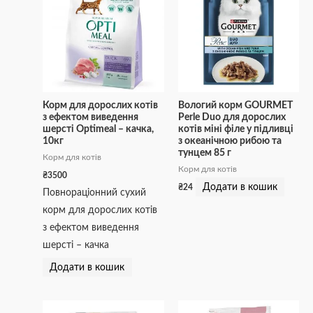
Корм для дорослих котів
Вологий корм GOURMET
з ефектом виведення
Perle Duo для дорослих
шерсті Optimeal – качка,
котів міні філе у підливці
10кг
з океанічною рибою та
тунцем 85 г
Корм для котів
Корм для котів
₴
3500
Додати в кошик
₴
24
Повнораціонний сухий
корм для дорослих котів
з ефектом виведення
шерсті – качка
Додати в кошик