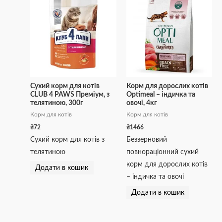
Сухий корм для котів
Корм для дорослих котів
CLUB 4 PAWS Преміум, з
Optimeal – індичка та
телятиною, 300г
овочі, 4кг
Корм для котів
Корм для котів
₴
72
₴
1466
Сухий корм для котів з
Беззерновий
телятиною
повнораціонний сухий
корм для дорослих котів
Додати в кошик
– індичка та овочі
Додати в кошик