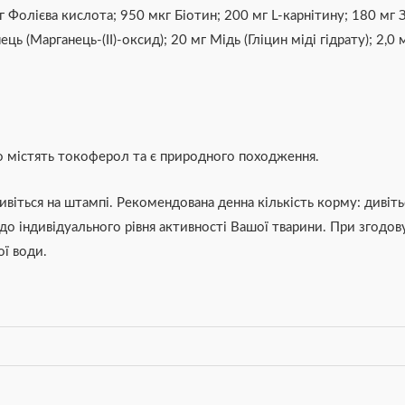
Фолієва кислота; 950 мкг Біотин; 200 мг L-карнітину; 180 мг Зал
ць (Марганець-(II)-оксид); 20 мг Мідь (Гліцин міді гідрату); 2,0
 містять токоферол та є природного походження.
ивіться на штампі. Рекомендована денна кількість корму: дивітьс
 до індивідуального рівня активності Вашої тварини. При згодо
ї води.