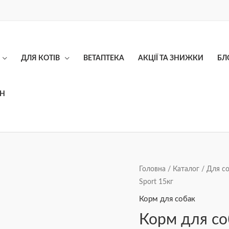
ДЛЯ КОТІВ
ВЕТАПТЕКА
АКЦІЇ ТА ЗНИЖКИ
БЛ
ОН
Корм
Головна
/
Каталог
/
Для с
Sport 15кг
для
собак
Корм для собак
JOSIdog
Корм для соб
Agilo