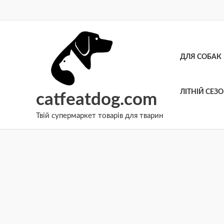
Перейти
до
вмісту
ДЛЯ СОБАК
ЛІТНІЙ СЕЗ
catfeatdog.com
Твій супермаркет товарів для тварин