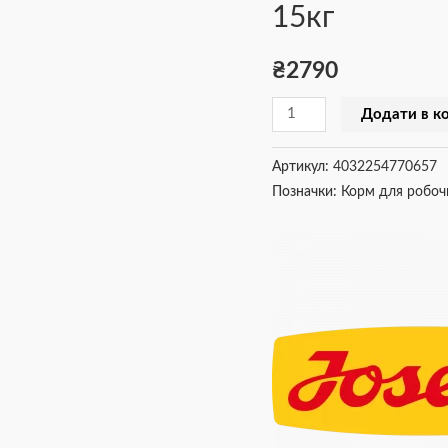
15кг
Sport
15кг
₴
2790
кількість
Додати в к
Артикул:
4032254770657
Позначки:
Корм для робоч