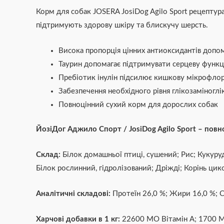
Корм для собак JOSERA JosiDog Agilo Sport рецептура
підтримують здорову шкіру та блискучу шерсть.
Висока пропорція цінних антиоксидантів допома
Таурин допомагає підтримувати серцеву функц
Пребіотик інулін підсилює кишкову мікрофло
Забезпечення необхідного рівня глікозаміноглік
Повноцінний сухий корм для дорослих собак
ЙозіДог
Аджило Спорт
/ JosiDog Agilo Sport – п
овн
Склад:
Білок домашньої птиці, сушений; Рис; Кукуру
Білок рослинний, гідролізований; Дріжді; Корінь цико
Аналітичні складові:
Протеїн 26,0 %; Жири 16,0 %; Си
Харчові добавки в 1 кг:
22600 МО Вітамін А; 1700 МО 