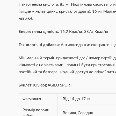
Пантотенова кислота; 85 мг Нікотинова кислота; 5 мг 
(гліцин – хелат цинку, кристалогідрати); 16 мг Маргане
натрію).
Енергетична цінність
: 16.2 Кдж/кг, 3875 Ккал/кг.
Технологічні добавки:
Антиоксиданти: екстракти, що
Мінімальний термін придатності до: / номер партії: д
кількості є нормативами і повинні бути пристосовані
постійний та безперешкодний доступ до свіжої питно
Буклет JOSIdog AGILO SPORT
Фасування
Від 14 до 17 кг
Розмір породи
Велика
,
Середня
собак