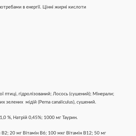
отребами в енергії. Цінні жирні кислоти
ї птиці, гідролізований; Лосось (сушений); Мінерали;
 зелених мідій (Perna canaliculus), сушений.
1,0 %, Натрій 0,45%; 1000 мг Таурин.
 B2; 20 мг Вітамін B6; 100 мкг Вітамін B12; 50 мг