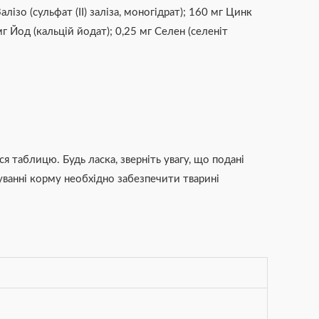
ізо (сульфат (ІІ) заліза, моногідрат); 160 мг Цинк
 мг Йод (кальцій йодат); 0,25 мг Селен (селеніт
я таблицю. Будь ласка, зверніть увагу, що подані
вуванні корму необхідно забезпечити тварині