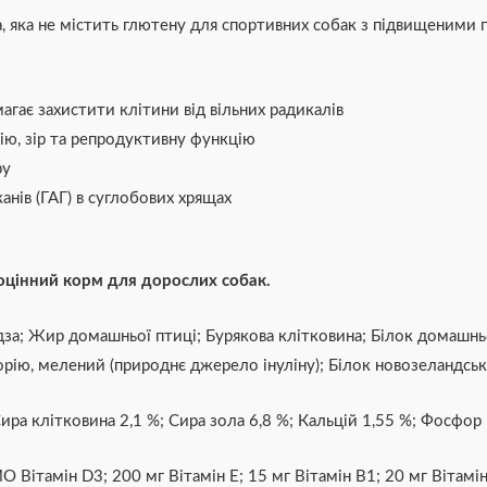
, яка не містить глютену для спортивних собак з підвищеними п
гає захистити клітини від вільних радикалів
ію, зір та репродуктивну функцію
ру
анів (ГАГ) в суглобових хрящах
оцінний корм для дорослих собак.
дза; Жир домашньої птиці; Бурякова клітковина; Білок домашньо
рію, мелений (природнє джерело інуліну); Білок новозеландських
ра клітковина 2,1 %; Сира зола 6,8 %; Кальцій 1,55 %; Фосфор 
Вітамін D3; 200 мг Вітамін E; 15 мг Вітамін B1; 20 мг Вітамін