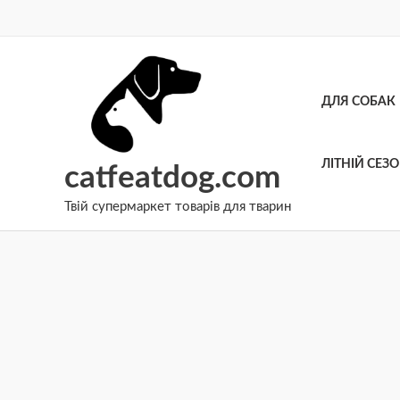
Перейти
до
вмісту
ДЛЯ СОБАК
ЛІТНІЙ СЕЗ
catfeatdog.com
Твій супермаркет товарів для тварин