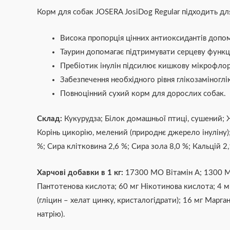
Корм для собак JOSERA JosiDog Regular підходить 
Висока пропорція цінних антиоксидантів допома
Таурин допомагає підтримувати серцеву функці
Пребіотик інулін підсилює кишкову мікрофлор
Забезпечення необхідного рівня глікозаміноглік
Повноцінний сухий корм для дорослих собак.
Склад:
Кукурудза; Білок домашньої птиці, сушений; 
Корінь цикорію, мелений (природнє джерело інуліну);
%; Сира клітковина 2,6 %; Сира зола 8,0 %; Кальцій 2
Харчові добавки в 1 кг:
17300 МО Вітамін А; 1300 МО 
Пантотенова кислота; 60 мг Нікотинова кислота; 4 мг 
(гліцин – хелат цинку, кристалогідрати); 16 мг Маргане
натрію).