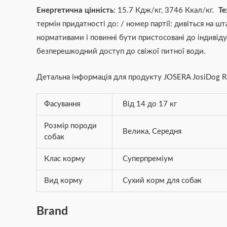
Енергетична цінність
: 15.7 Кдж/кг, 3746 Ккал/кг.
Те
термін придатності до: / номер партії: дивіться на шт
нормативами і повинні бути пристосовані до індивіду
безперешкодний доступ до свіжої питної води.
Детальна інформація для продукту JOSERA JosiDog R
Фасування
Від 14 до 17 кг
Розмір породи
Велика
,
Середня
собак
Клас корму
Суперпреміум
Вид корму
Сухий корм для собак
Brand