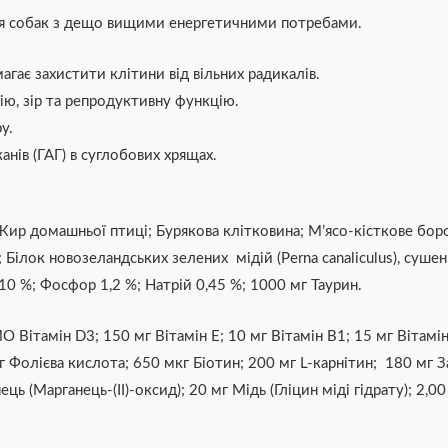
для собак з дещо вищими енергетичними потребами.
гає захистити клітини від вільних радикалів.
ю, зір та репродуктивну функцію.
у.
анів (ГАГ) в суглобових хрящах.
Жир домашньої птиці; Бурякова клітковина; М’ясо-кісткове боро
 Білок новозеландських зелених мідій (Perna canaliculus), суше
,10 %; Фосфор 1,2 %; Натрій 0,45 %; 1000 мг Таурин.
Вітамін D3; 150 мг Вітамін E; 10 мг Вітамін B1; 15 мг Вітамін 
Фолієва кислота; 650 мкг Біотин; 200 мг L-карнітин; 180 мг Залі
ць (Марганець-(II)-оксид); 20 мг Мідь (Гліцин міді гідрату); 2,0