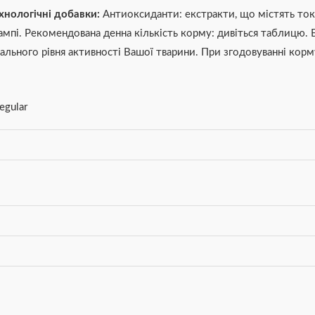
хнологічні добавки:
Антиоксиданти: екстракти, що містять то
ампі. Рекомендована денна кількість корму: дивіться таблицю. Бу
ального рівня активності Вашої тварини. При згодовуванні корм
egular