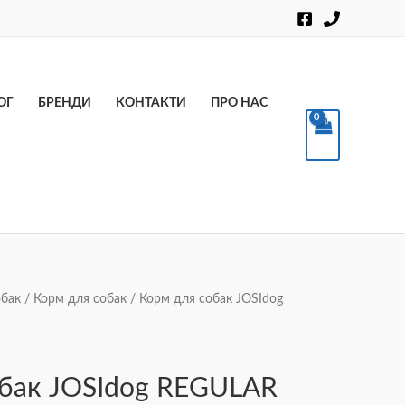
Пошук
ОГ
БРЕНДИ
КОНТАКТИ
ПРО НАС
обак
/
Корм для собак
/ Корм для собак JOSIdog
обак JOSIdog REGULAR