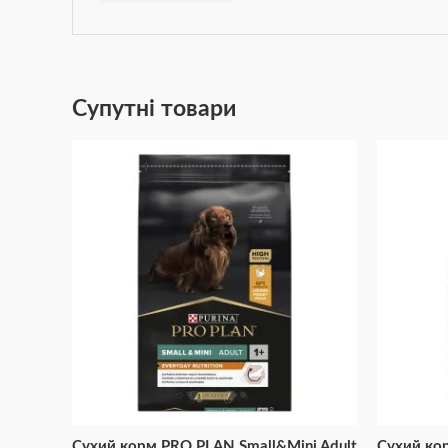
Супутні товари
Сухий корм PRO PLAN Small&Mini Adult
Сухий кор