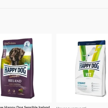
м Happy Dog Sensible Irеland