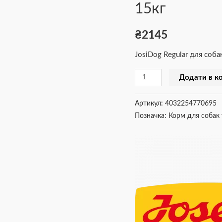
15кг
15кг
кількість
₴
2145
JosiDog Regular для со
Додати в к
Артикул:
4032254770695
Позначка:
Корм для собак 