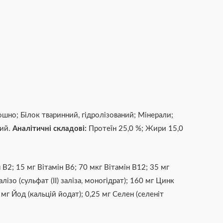
шно; Білок тваринний, гідролізований; Мінерали;
ний.
Аналітичні складові:
Протеїн 25,0 %; Жири 15,0
B2; 15 мг Вітамін B6; 70 мкг Вітамін B12; 35 мг
зо (сульфат (ІІ) заліза, моногідрат); 160 мг Цинк
0 мг Йод (кальцій йодат); 0,25 мг Селен (селеніт