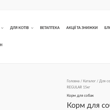
ДЛЯ КОТІВ
ВЕТАПТЕКА
АКЦІЇ ТА ЗНИЖКИ
БЛ
ОН
Корм
Головна
/
Каталог
/
Для с
REGULAR 15кг
для
собак
Корм для собак
JOSIdog
Корм для с
REGULAR