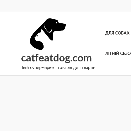
Перейти
до
вмісту
ДЛЯ СОБАК
ЛІТНІЙ СЕЗ
catfeatdog.com
Твій супермаркет товарів для тварин