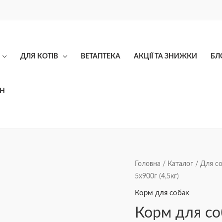
ДЛЯ КОТІВ
ВЕТАПТЕКА
АКЦІЇ ТА ЗНИЖКИ
БЛ
ОН
Корм
Головна
/
Каталог
/
Для с
5х900г (4,5кг)
для
собак
Корм для собак
JosiDog
Корм для со
Regular