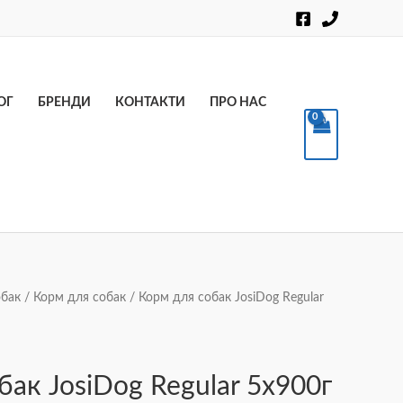
Пошук
ОГ
БРЕНДИ
КОНТАКТИ
ПРО НАС
обак
/
Корм для собак
/ Корм для собак JosiDog Regular
бак JosiDog Regular 5х900г