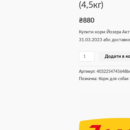
(4,5кг)
5х900г
(4,5кг)
₴
880
кількість
Купити корм Йозера Акт
31.03.2023 або доставко
Додати в к
Артикул:
4032254745648b
Позначка:
Корм для собак 