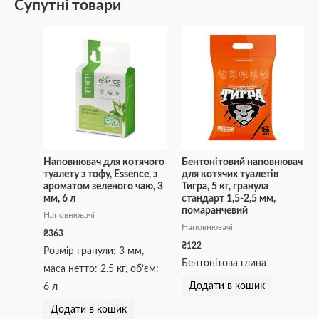
Супутні товари
Наповнювач для котячого
Бентонітовий наповнювач
туалету з тофу, Essence, з
для котячих туалетів
ароматом зеленого чаю, 3
Тигра, 5 кг, гранула
мм, 6 л
стандарт 1,5-2,5 мм,
помаранчевий
Наповнювачі
Наповнювачі
₴
363
₴
122
Розмір гранули: 3 мм,
Бентонітова глина
маса нетто: 2.5 кг, об’єм:
Додати в кошик
6 л
Додати в кошик