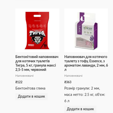
Бентонітовий наповнювач
Наповнювач для котячого
для котячих туалетів
туалету з тофу, Essence, з
Тигра, 5 кг, гранула максі
ароматом лаванди, 2 мм, 6
2,5-5 мм, червоний
л
Наповнювачі
Наповнювачі
₴
122
₴
363
Бентонітова глина
Розмір гранули: 2 мм,
маса нетто: 2.5 кг, об’єм:
Додати в кошик
6 л
Додати в кошик