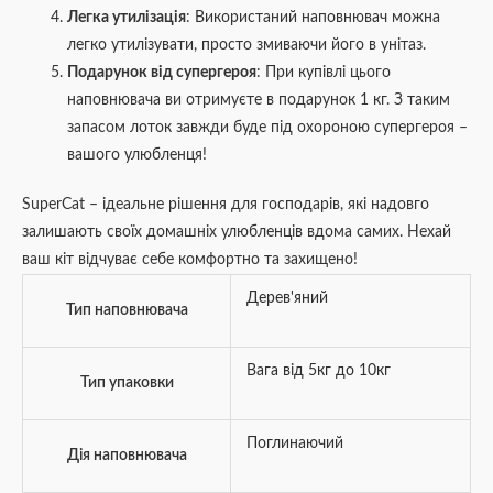
Легка утилізація
: Використаний наповнювач можна
легко утилізувати, просто змиваючи його в унітаз.
Подарунок від супергероя
: При купівлі цього
наповнювача ви отримуєте в подарунок 1 кг. З таким
запасом лоток завжди буде під охороною супергероя –
вашого улюбленця!
SuperCat – ідеальне рішення для господарів, які надовго
залишають своїх домашніх улюбленців вдома самих. Нехай
ваш кіт відчуває себе комфортно та захищено!
Дерев'яний
Тип наповнювача
Вага від 5кг до 10кг
Тип упаковки
Поглинаючий
Дія наповнювача