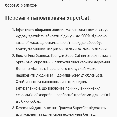
боротьбі з запахом.
Переваги наповнювача
SuperCat
:
Ефективне вбирання рідини
: Наповнювач демонструє
чудову здатність вбирати рідину – до 300% відносно
власної маси. Це означає, що він швидко абсорбує
вологу та знищує неприємні запахи за лічені хвилини.
Екологічна безпека
: Гранули SuperCat виготовляються з
органічної сировини – свіжоспиляної хвойної деревини.
Вони не містять мінерального пилу, який може
нашкодити людині та її домашньому улюбленцеві.
Хвойна основа наповнювача є природним
антисептиком, що виключає причину виникнення
сечокам’яної хвороби – серйозної проблеми для котів і
дрібних собак.
Безпечний для кошенят
: Гранули SuperCat підходять
для кошенят завдяки своїй екологічній безпеці.